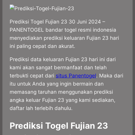
Prediksi Togel Fujian 23 30 Juni 2024 –
PANENTOGEL bandar togel resmi indonesia
menyediakan prediksi keluaran Fujian 23 hari
ini paling cepat dan akurat.
Prediksi data keluaran Fujian 23 hari ini dari
kami akan sangat bermanfaat dan telah
terbukti cepat dari
situs Panentogel
. Maka dari
itu untuk Anda yang ingin bermain dan
memasang taruhan menggunakan prediksi
angka keluar Fujian 23 yang kami sediakan,
daftar lah terlebih dahulu.
Prediksi Togel Fujian 23