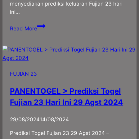
menyediakan prediksi keluaran Fujian 23 hari
ini…
PANENTOGEL
Read More
>
Prediksi
Togel
Fujian
23
FUJIAN 23
Hari
Ini
PANENTOGEL > Prediksi Togel
10
Fujian 23 Hari Ini 29 Agst 2024
Agst
2024
By
29/08/2024
panadmin
14/08/2024
Prediksi Togel Fujian 23 29 Agst 2024 –