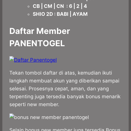
CB | CM | CN : 6 | 2 | 4
SHIO 2D : BABI | AYAM
Daftar Member
PANENTOGEL
Tekan tombol daftar di atas, kemudian ikuti
langkah membuat akun yang diberikan sampai
selesai. Prosesnya cepat, aman, dan yang
terpenting juga tersedia banyak bonus menarik
seperti new member.
Selain bonus new member juga tersedia Bonus