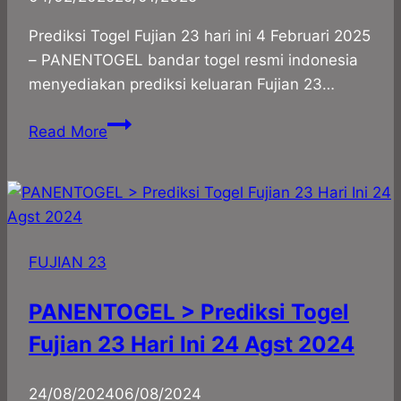
Prediksi Togel Fujian 23 hari ini 4 Februari 2025
– PANENTOGEL bandar togel resmi indonesia
menyediakan prediksi keluaran Fujian 23…
PANENTOGEL
Read More
>
Prediksi
Togel
Fujian
23
FUJIAN 23
Hari
Ini
PANENTOGEL > Prediksi Togel
4
Fujian 23 Hari Ini 24 Agst 2024
Februari
2025
By
24/08/2024
panadmin
06/08/2024