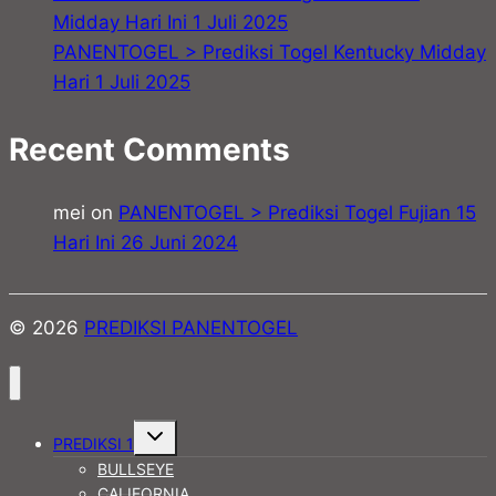
Midday Hari Ini 1 Juli 2025
PANENTOGEL > Prediksi Togel Kentucky Midday
Hari 1 Juli 2025
Recent Comments
mei
on
PANENTOGEL > Prediksi Togel Fujian 15
Hari Ini 26 Juni 2024
© 2026
PREDIKSI PANENTOGEL
Toggle
PREDIKSI 1
child
menu
BULLSEYE
CALIFORNIA