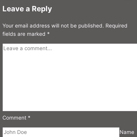
Togel
Leave a Reply
Ohio
Evening
Your email address will not be published.
Hari
Required
fields are marked
Ini
*
20
Maret
2025
Comment
*
Name