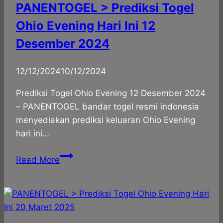
PANENTOGEL > Prediksi Togel
27
Ohio Evening Hari Ini 12
Juni
2025
Desember 2024
By
12/12/2024
panadmin
10/12/2024
Prediksi Togel Ohio Evening 12 Desember 2024
– PANENTOGEL bandar togel resmi indonesia
menyediakan prediksi keluaran Ohio Evening
hari ini…
PANENTOGEL
Read More
>
Prediksi
Togel
Ohio
Evening