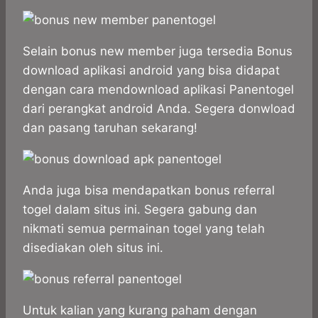
Selain bonus new member juga tersedia Bonus
download aplikasi android yang bisa didapat
dengan cara mendownload aplikasi Panentogel
dari perangkat android Anda. Segera donwload
dan pasang taruhan sekarang!
Anda juga bisa mendapatkan bonus referral
togel dalam situs ini. Segera gabung dan
nikmati semua permainan togel yang telah
disediakan oleh situs ini.
Untuk kalian yang kurang paham dengan