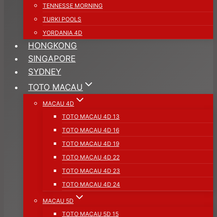
TENNESSE MORNING
TURKI POOLS
YORDANIA 4D
HONGKONG
SINGAPORE
SYDNEY
TOTO MACAU
MACAU 4D
TOTO MACAU 4D 13
TOTO MACAU 4D 16
TOTO MACAU 4D 19
TOTO MACAU 4D 22
TOTO MACAU 4D 23
TOTO MACAU 4D 24
MACAU 5D
TOTO MACAU 5D 15