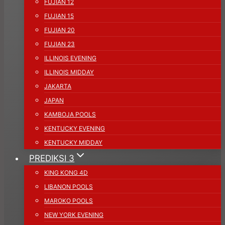
FUJIAN 12
FUJIAN 15
FUJIAN 20
FUJIAN 23
ILLINOIS EVENING
ILLINOIS MIDDAY
JAKARTA
JAPAN
KAMBOJA POOLS
KENTUCKY EVENING
KENTUCKY MIDDAY
PREDIKSI 3
KING KONG 4D
LIBANON POOLS
MAROKO POOLS
NEW YORK EVENING