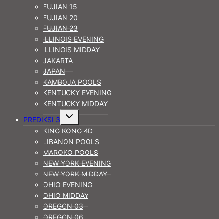
FUJIAN 15
FUJIAN 20
FUJIAN 23
ILLINOIS EVENING
ILLINOIS MIDDAY
JAKARTA
JAPAN
KAMBOJA POOLS
KENTUCKY EVENING
KENTUCKY MIDDAY
Toggle
PREDIKSI 3
child
menu
KING KONG 4D
LIBANON POOLS
MAROKO POOLS
NEW YORK EVENING
NEW YORK MIDDAY
OHIO EVENING
OHIO MIDDAY
OREGON 03
OREGON 06