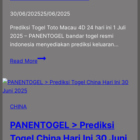
By
30/06/2025
panadmin
25/06/2025
Prediksi Togel Toto Macau 4D 24 hari ini 1 Juli
2025 – PANENTOGEL bandar togel resmi
indonesia menyediakan prediksi keluaran…
PANENTOGEL
Read More
>
Prediksi
Togel
Toto
Macau
CHINA
4D
24
PANENTOGEL > Prediksi
Hari
Ini
Togel China Hari Ini 30 Juni