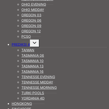
OHIO EVENING
OHIO MIDDAY
OREGON 03
OREGON 06
OREGON 09
OREGON 12
PCSO
Toggle
PREDIKSI 4
child
menu
TAIWAN
TASMANIA 06
TASMANIA 10
TASMANIA 13
TASMANIA 16
TENNESSE EVENING
TENNESSE MIDDAY
TENNESSE MORNING
TURKI POOLS
YORDANIA 4D
HONGKONG
SINGAPORE