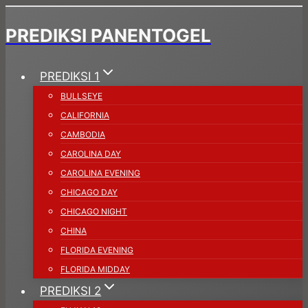
Skip
PREDIKSI PANENTOGEL
to
content
PREDIKSI 1
BULLSEYE
CALIFORNIA
CAMBODIA
CAROLINA DAY
CAROLINA EVENING
CHICAGO DAY
CHICAGO NIGHT
CHINA
FLORIDA EVENING
FLORIDA MIDDAY
PREDIKSI 2