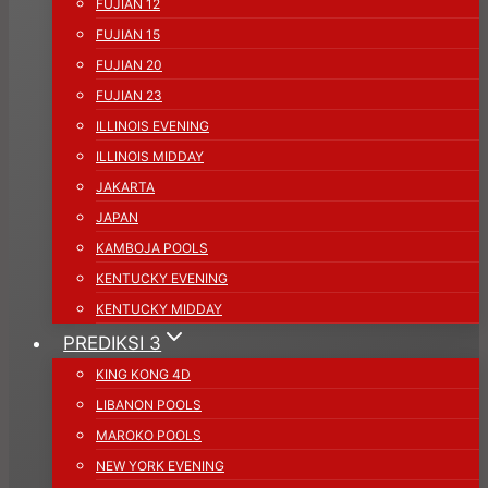
FUJIAN 12
FUJIAN 15
FUJIAN 20
FUJIAN 23
ILLINOIS EVENING
ILLINOIS MIDDAY
JAKARTA
JAPAN
KAMBOJA POOLS
KENTUCKY EVENING
KENTUCKY MIDDAY
PREDIKSI 3
KING KONG 4D
LIBANON POOLS
MAROKO POOLS
NEW YORK EVENING