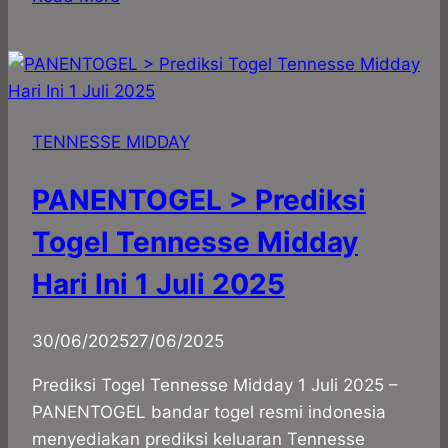
>
Prediksi
Togel
Turki
Pools
TENNESSE MIDDAY
Hari
Ini
PANENTOGEL > Prediksi
1
Juli
Togel Tennesse Midday
2025
Hari Ini 1 Juli 2025
By
30/06/2025
panadmin
27/06/2025
Prediksi Togel Tennesse Midday 1 Juli 2025 –
PANENTOGEL bandar togel resmi indonesia
menyediakan prediksi keluaran Tennesse