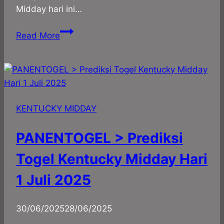
Midday hari ini…
PANENTOGEL
Read More
>
Prediksi
Togel
Tennesse
Midday
KENTUCKY MIDDAY
Hari
Ini
PANENTOGEL > Prediksi
1
Juli
Togel Kentucky Midday Hari
2025
1 Juli 2025
By
30/06/2025
panadmin
28/06/2025