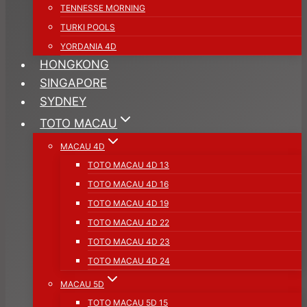
TENNESSE MORNING
TURKI POOLS
YORDANIA 4D
HONGKONG
SINGAPORE
SYDNEY
TOTO MACAU
MACAU 4D
TOTO MACAU 4D 13
TOTO MACAU 4D 16
TOTO MACAU 4D 19
TOTO MACAU 4D 22
TOTO MACAU 4D 23
TOTO MACAU 4D 24
MACAU 5D
TOTO MACAU 5D 15