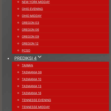
NEW YORK MIDDAY
OHIO EVENING
OHIO MIDDAY
OREGON 03
OREGON 06
OREGON 09
OREGON 12
PCSO
PREDIKSI 4
TAIWAN
TASMANIA 06
TASMANIA 10
TASMANIA 13
TASMANIA 16
TENNESSE EVENING
TENNESSE MIDDAY