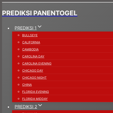
Skip
PREDIKSI PANENTOGEL
to
content
PREDIKSI 1
BULLSEYE
CALIFORNIA
CAMBODIA
CAROLINA DAY
CAROLINA EVENING
CHICAGO DAY
CHICAGO NIGHT
CHINA
FLORIDA EVENING
FLORIDA MIDDAY
PREDIKSI 2