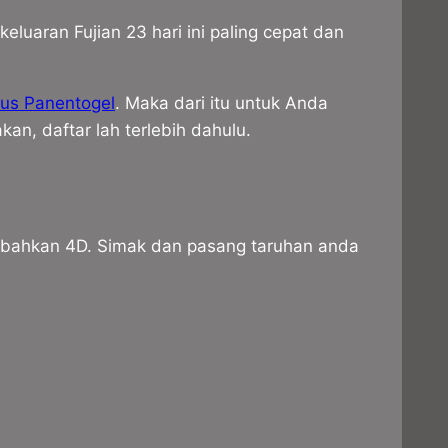
luaran Fujian 23 hari ini paling cepat dan
tus Panentogel
. Maka dari itu untuk Anda
n, daftar lah terlebih dahulu.
D, bahkan 4D. Simak dan pasang taruhan anda