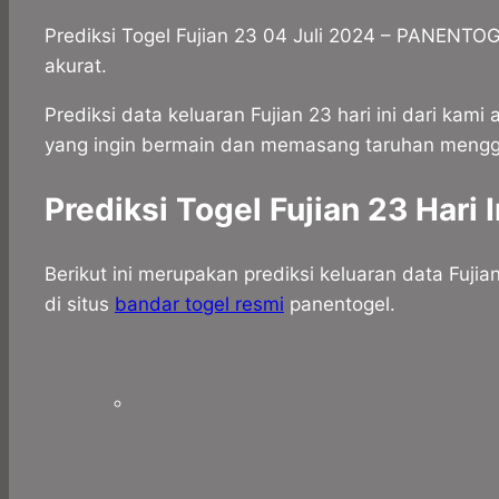
Prediksi Togel Fujian 23 04 Juli 2024 – PANENTOGE
akurat.
Prediksi data keluaran Fujian 23 hari ini dari kam
yang ingin bermain dan memasang taruhan mengguna
Prediksi Togel Fujian 23 Hari
Berikut ini merupakan prediksi keluaran data Fuj
di situs
bandar togel resmi
panentogel.