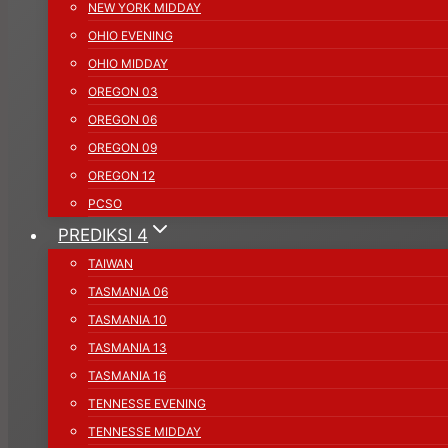
NEW YORK MIDDAY
OHIO EVENING
OHIO MIDDAY
OREGON 03
OREGON 06
OREGON 09
OREGON 12
PCSO
PREDIKSI 4
TAIWAN
TASMANIA 06
TASMANIA 10
TASMANIA 13
TASMANIA 16
TENNESSE EVENING
TENNESSE MIDDAY