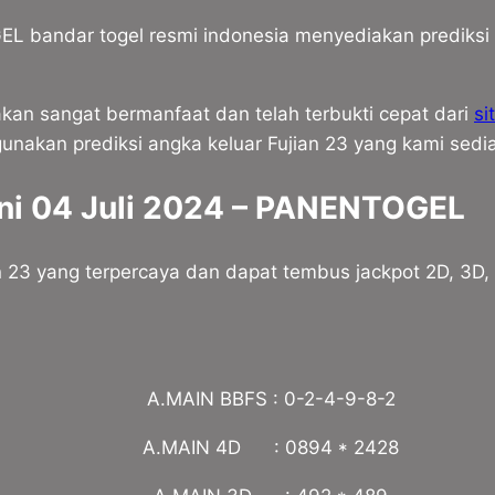
L bandar togel resmi indonesia menyediakan prediksi ke
i akan sangat bermanfaat dan telah terbukti cepat dari
si
kan prediksi angka keluar Fujian 23 yang kami sediaka
 Ini 04 Juli 2024 – PANENTOGEL
ian 23 yang terpercaya dan dapat tembus jackpot 2D, 3
A.MAIN BBFS : 0-2-4-9-8-2
A.MAIN 4D : 0894 * 2428