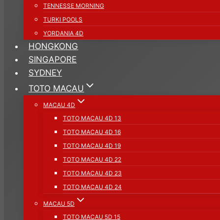
TENNESSE MORNING
TURKI POOLS
YORDANIA 4D
HONGKONG
SINGAPORE
SYDNEY
TOTO MACAU
MACAU 4D
TOTO MACAU 4D 13
TOTO MACAU 4D 16
TOTO MACAU 4D 19
TOTO MACAU 4D 22
TOTO MACAU 4D 23
TOTO MACAU 4D 24
MACAU 5D
TOTO MACAU 5D 15