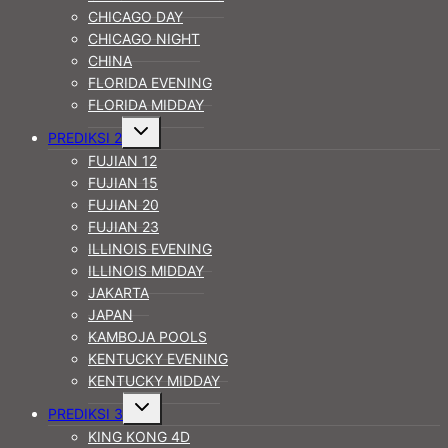
CHICAGO DAY
CHICAGO NIGHT
CHINA
FLORIDA EVENING
FLORIDA MIDDAY
Toggle
PREDIKSI 2
child
menu
FUJIAN 12
FUJIAN 15
FUJIAN 20
FUJIAN 23
ILLINOIS EVENING
ILLINOIS MIDDAY
JAKARTA
JAPAN
KAMBOJA POOLS
KENTUCKY EVENING
KENTUCKY MIDDAY
Toggle
PREDIKSI 3
child
menu
KING KONG 4D