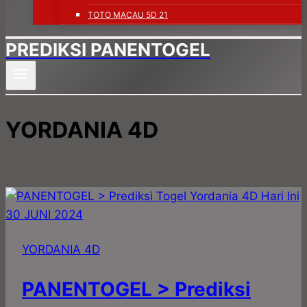
TOTO MACAU 5D 21
PREDIKSI PANENTOGEL
YORDANIA 4D
YORDANIA 4D
PANENTOGEL > Prediksi