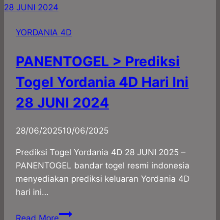
Yordania
4D
YORDANIA 4D
Hari
Ini
PANENTOGEL > Prediksi
29
JUNI
Togel Yordania 4D Hari Ini
2024
28 JUNI 2024
By
28/06/2025
panadmin
10/06/2025
Prediksi Togel Yordania 4D 28 JUNI 2025 –
PANENTOGEL bandar togel resmi indonesia
menyediakan prediksi keluaran Yordania 4D
hari ini…
PANENTOGEL
Read More