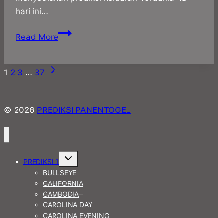
hari ini…
PANENTOGEL
Read More
>
Prediksi
Next
Page
Togel
1
2
3
…
37
Page
Yordania
navigation
4D
© 2026
PREDIKSI PANENTOGEL
Hari
Ini
21
JUNI
Toggle
PREDIKSI 1
2024
child
menu
BULLSEYE
CALIFORNIA
CAMBODIA
CAROLINA DAY
CAROLINA EVENING