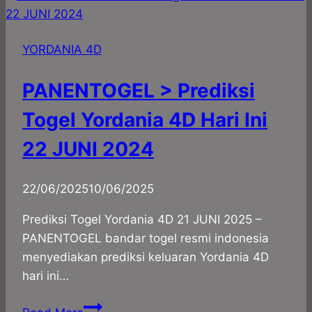
Yordania
4D
YORDANIA 4D
Hari
Ini
PANENTOGEL > Prediksi
23
JUNI
Togel Yordania 4D Hari Ini
2024
22 JUNI 2024
By
22/06/2025
panadmin
10/06/2025
Prediksi Togel Yordania 4D 21 JUNI 2025 –
PANENTOGEL bandar togel resmi indonesia
menyediakan prediksi keluaran Yordania 4D
hari ini…
PANENTOGEL