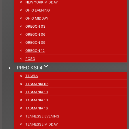
NEW YORK MIDDAY
OHIO EVENING
OHIO MIDDAY
OREGON 03
OREGON 06
OREGON 09
OREGON 12
PCSO
PREDIKSI 4
TAIWAN
TASMANIA 06
TASMANIA 10
TASMANIA 13
TASMANIA 16
TENNESSE EVENING
TENNESSE MIDDAY