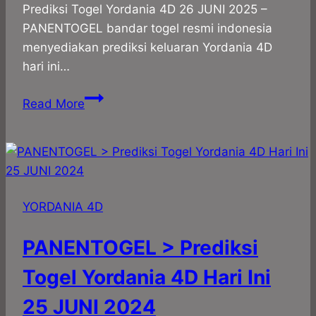
Prediksi Togel Yordania 4D 26 JUNI 2025 –
PANENTOGEL bandar togel resmi indonesia
menyediakan prediksi keluaran Yordania 4D
hari ini…
PANENTOGEL
Read More
>
Prediksi
Togel
Yordania
4D
YORDANIA 4D
Hari
Ini
PANENTOGEL > Prediksi
26
JUNI
Togel Yordania 4D Hari Ini
2024
25 JUNI 2024