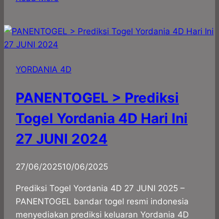
>
Prediksi
Togel
Yordania
4D
YORDANIA 4D
Hari
Ini
PANENTOGEL > Prediksi
28
JUNI
Togel Yordania 4D Hari Ini
2024
27 JUNI 2024
By
27/06/2025
panadmin
10/06/2025
Prediksi Togel Yordania 4D 27 JUNI 2025 –
PANENTOGEL bandar togel resmi indonesia
menyediakan prediksi keluaran Yordania 4D