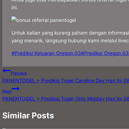
ini.
Untuk kalian yang kurang paham dengan informas
yang menarik, langsung hubungi kami melalui live
Post
#
Prediksi Keluaran Oregon 03
#
Prediksi Oregon 03
Tags:
Post
Previous
PANENTOGEL > Prediksi Togel Carolina Day Hari Ini 0
navigation
Next
PANENTOGEL > Prediksi Togel Ohio Midday Hari Ini 08
Similar Posts