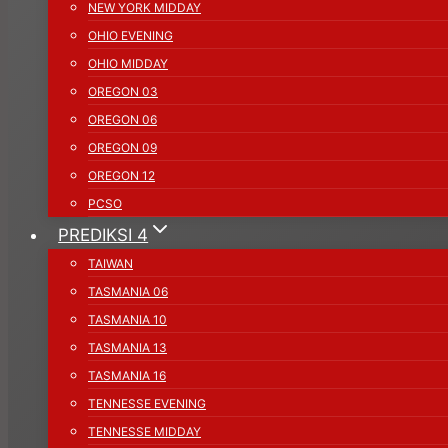
NEW YORK MIDDAY
OHIO EVENING
OHIO MIDDAY
OREGON 03
OREGON 06
OREGON 09
OREGON 12
PCSO
PREDIKSI 4
TAIWAN
TASMANIA 06
TASMANIA 10
TASMANIA 13
TASMANIA 16
TENNESSE EVENING
TENNESSE MIDDAY