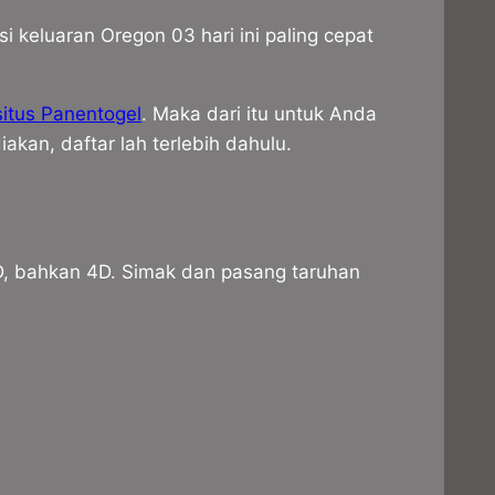
keluaran Oregon 03 hari ini paling cepat
situs Panentogel
. Maka dari itu untuk Anda
an, daftar lah terlebih dahulu.
3D, bahkan 4D. Simak dan pasang taruhan