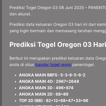
Prediksi Togel Oregon 03 08 Juni 2025 – PANENTOG
dan akurat.
Prediksi data keluaran Oregon 03 hari ini dari ka
yang ingin bermain dan memasang taruhan menggun
Prediksi Togel Oregon 03 Hari
Berikut ini merupakan prediksi keluaran data Or
anda di situs
bandar togel resmi
panentogel.
ANGKA MAIN BBFS : 5-3-6-5-6-2
ANGKA MAIN 4D : 2967*2648
ANGKA MAIN 3D : 496*674
ANGKA MAIN 2D : 68*89
TOP 2D (BB) : 82*12*68*47*33*96