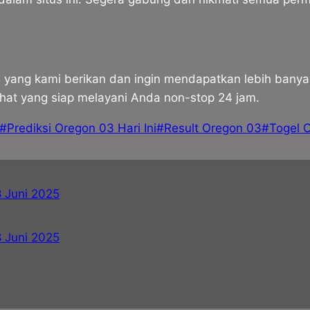
i yang kami berikan dan ingin mendapatkan lebih bany
chat yang siap melayani Anda non-stop 24 jam.
#
Prediksi Oregon 03 Hari Ini
#
Result Oregon 03
#
Togel 
8 Juni 2025
 Juni 2025