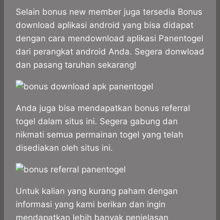
Selain bonus new member juga tersedia Bonus
download aplikasi android yang bisa didapat
dengan cara mendownload aplikasi Panentogel
dari perangkat android Anda. Segera donwload
dan pasang taruhan sekarang!
Anda juga bisa mendapatkan bonus referral
togel dalam situs ini. Segera gabung dan
nikmati semua permainan togel yang telah
disediakan oleh situs ini.
Untuk kalian yang kurang paham dengan
informasi yang kami berikan dan ingin
mendapatkan lebih banyak penjelasan