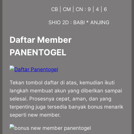
CB | CM | CN : 9 | 4 | 6
SHIO 2D : BABI * ANJING
Daftar Member
PANENTOGEL
Tekan tombol daftar di atas, kemudian ikuti
langkah membuat akun yang diberikan sampai
selesai. Prosesnya cepat, aman, dan yang
terpenting juga tersedia banyak bonus menarik
seperti new member.