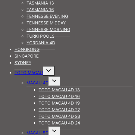
TASMANIA 13
TASMANIA 16
TENNESSE EVENING
TENNESSE MIDDAY
TENNESSE MORNING
TURKI POOLS
YORDANIA 4D
HONGKONG
SINGAPORE
SYDNEY
Toggle
TOTO MACAU
child
menu
Toggle
MACAU 4D
child
menu
TOTO MACAU 4D 13
TOTO MACAU 4D 16
TOTO MACAU 4D 19
TOTO MACAU 4D 22
TOTO MACAU 4D 23
TOTO MACAU 4D 24
Toggle
MACAU 5D
child