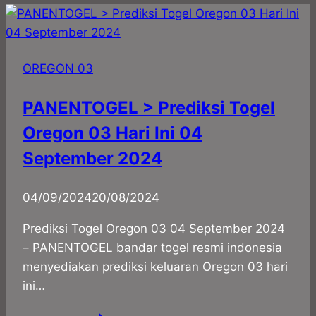
OREGON 03
PANENTOGEL > Prediksi Togel
Oregon 03 Hari Ini 04
September 2024
By
04/09/2024
panadmin
20/08/2024
Prediksi Togel Oregon 03 04 September 2024
– PANENTOGEL bandar togel resmi indonesia
menyediakan prediksi keluaran Oregon 03 hari
ini…
PANENTOGEL