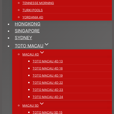
TENNESSE MORNING
TURKI POOLS
YORDANIA 4D
HONGKONG
SINGAPORE
SYDNEY
TOTO MACAU
MACAU 4D
TOTO MACAU 4D 13
TOTO MACAU 4D 16
TOTO MACAU 4D 19
TOTO MACAU 4D 22
TOTO MACAU 4D 23
TOTO MACAU 4D 24
MACAU 5D
TOTO MACAU 5D 15