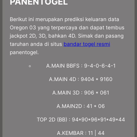
PANENTOGEL
Berikut ini merupakan prediksi keluaran data
Oregon 03 yang terpercaya dan dapat tembus
jackpot 2D, 3D, bahkan 4D. Simak dan pasang
taruhan anda di situs
bandar togel resmi
panentogel.
A.MAIN BBFS : 9-4-0-6-4-1
A.MAIN 4D : 9404 * 9160
A.MAIN 3D : 906 * 061
A.MAIN2D : 41 * 06
TOP 2D (BB) : 94*90*96*91*49*44
A.KEMBAR : 11 | 44