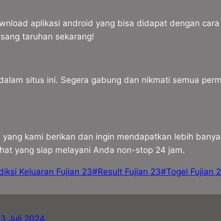
nload aplikasi android yang bisa didapat dengan cara
sang taruhan sekarang!
dalam situs ini. Segera gabung dan nikmati semua perma
i yang kami berikan dan ingin mendapatkan lebih bany
chat yang siap melayani Anda non-stop 24 jam.
diksi Keluaran Fujian 23
#
Result Fujian 23
#
Togel Fujian 
13 Juli 2024