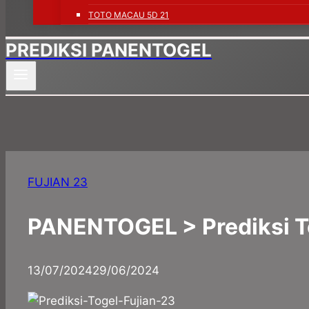
TOTO MACAU 5D 21
PREDIKSI PANENTOGEL
FUJIAN 23
PANENTOGEL > Prediksi Tog
By
13/07/2024
panadmin
29/06/2024