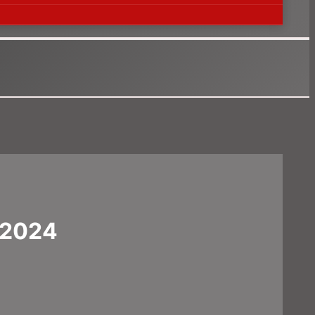
i 2024