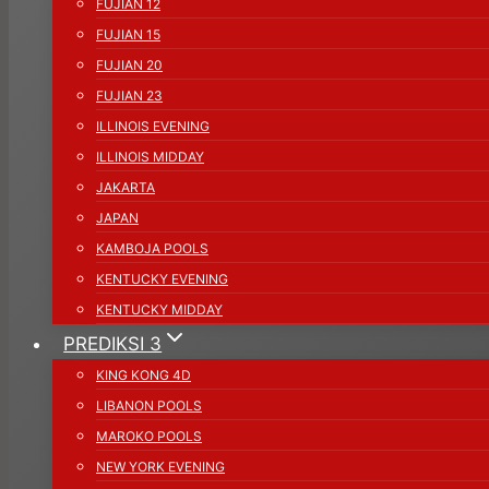
FUJIAN 12
FUJIAN 15
FUJIAN 20
FUJIAN 23
ILLINOIS EVENING
ILLINOIS MIDDAY
JAKARTA
JAPAN
KAMBOJA POOLS
KENTUCKY EVENING
KENTUCKY MIDDAY
PREDIKSI 3
KING KONG 4D
LIBANON POOLS
MAROKO POOLS
NEW YORK EVENING