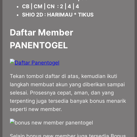
CB | CM | CN : 2 | 4 | 4
SHIO 2D : HARIMAU * TIKUS
Daftar Member
PANENTOGEL
Tekan tombol daftar di atas, kemudian ikuti
langkah membuat akun yang diberikan sampai
selesai. Prosesnya cepat, aman, dan yang
terpenting juga tersedia banyak bonus menarik
seperti new member.
Selain bonus new member juga tersedia Bonus