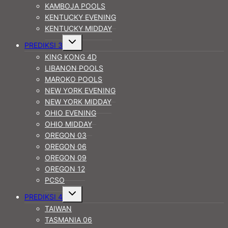
KAMBOJA POOLS
KENTUCKY EVENING
KENTUCKY MIDDAY
Toggle
PREDIKSI 3
child
menu
KING KONG 4D
LIBANON POOLS
MAROKO POOLS
NEW YORK EVENING
NEW YORK MIDDAY
OHIO EVENING
OHIO MIDDAY
OREGON 03
OREGON 06
OREGON 09
OREGON 12
PCSO
Toggle
PREDIKSI 4
child
menu
TAIWAN
TASMANIA 06