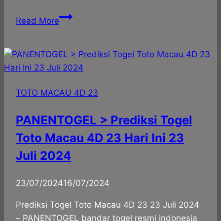
PANENTOGEL
Read More
>
Prediksi
Togel
Toto
Macau
TOTO MACAU 4D 23
4D
23
PANENTOGEL > Prediksi Togel
Hari
Toto Macau 4D 23 Hari Ini 23
Ini
14
Juli 2024
APRIL
2025
By
23/07/2024
panadmin
16/07/2024
Prediksi Togel Toto Macau 4D 23 23 Juli 2024
– PANENTOGEL bandar togel resmi indonesia