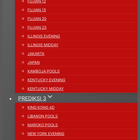
FUJIAN 12
FUJIAN 15
FUJIAN 20
FUJIAN 23
ILLINOIS EVENING
ILLINOIS MIDDAY
JAKARTA
JAPAN
KAMBOJA POOLS
KENTUCKY EVENING
KENTUCKY MIDDAY
PREDIKSI 3
KING KONG 4D
LIBANON POOLS
MAROKO POOLS
NEW YORK EVENING