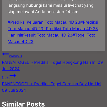
langsung hubungi kami melalui livechat yang
siap melayani Anda non-stop 24 jam.
Post
#
Prediksi Keluaran Toto Macau 4D 23
#
Prediksi
Tags:
Toto Macau 4D 23
#
Prediksi Toto Macau 4D 23
Hari Ini
#
Result Toto Macau 4D 23
#
Togel Toto
Macau 4D 23
Post
Previous
PANENTOGEL > Prediksi Togel Hongkong Hari Ini 09
navigation
Juli 2024
Next
PANENTOGEL > Prediksi Togel Carolina Day Hari Ini
09 Juli 2024
Similar Posts