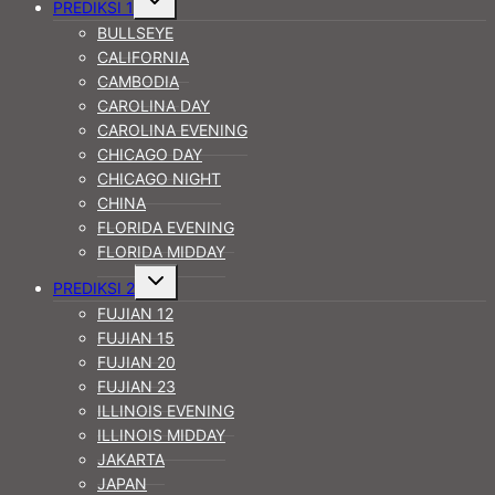
PREDIKSI 1
child
menu
BULLSEYE
CALIFORNIA
CAMBODIA
CAROLINA DAY
CAROLINA EVENING
CHICAGO DAY
CHICAGO NIGHT
CHINA
FLORIDA EVENING
FLORIDA MIDDAY
Toggle
PREDIKSI 2
child
menu
FUJIAN 12
FUJIAN 15
FUJIAN 20
FUJIAN 23
ILLINOIS EVENING
ILLINOIS MIDDAY
JAKARTA
JAPAN