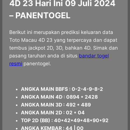
4D 23 Hari Ini 09 Juli 2024
– PANENTOGEL
Berikut ini merupakan prediksi keluaran data
Toto Macau 4D 23 yang terpercaya dan dapat
tembus jackpot 2D, 3D, bahkan 4D. Simak dan
pasang taruhan anda di situs
bandar togel
resmi
panentogel.
ANGKA MAIN BBFS : 0-2-4-9-8-2
ANGKA MAIN 4D : 0894 * 2428
ANGKA MAIN 3D : 492 * 489
ANGKA MAIN 2D : 02 * 04
TOP 2D (BB) : 40*42*49*48*90*92
ANGKA KEMBAR : 44 | 00