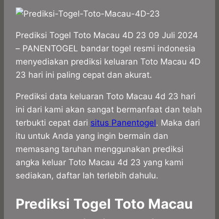
Prediksi Togel Toto Macau 4D 23 09 Juli 2024
– PANENTOGEL bandar togel resmi indonesia
menyediakan prediksi keluaran Toto Macau 4D
23 hari ini paling cepat dan akurat.
Prediksi data keluaran Toto Macau 4d 23 hari
ini dari kami akan sangat bermanfaat dan telah
terbukti cepat dari
situs Panentogel
. Maka dari
itu untuk Anda yang ingin bermain dan
memasang taruhan menggunakan prediksi
angka keluar Toto Macau 4d 23 yang kami
sediakan, daftar lah terlebih dahulu.
Prediksi Togel Toto Macau