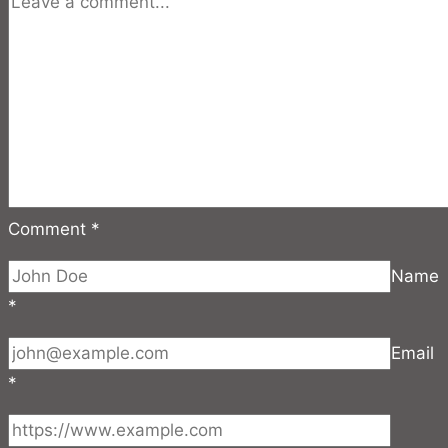
Ini
20
MEI
2025
Comment
*
Name
*
Email
*