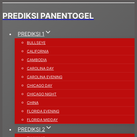
Skip
PREDIKSI PANENTOGEL
to
content
PREDIKSI 1
BULLSEYE
CALIFORNIA
CAMBODIA
CAROLINA DAY
CAROLINA EVENING
CHICAGO DAY
CHICAGO NIGHT
CHINA
FLORIDA EVENING
FLORIDA MIDDAY
PREDIKSI 2