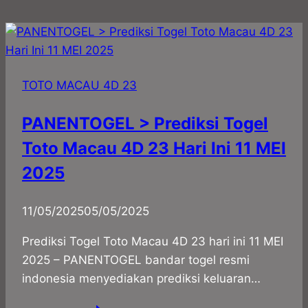
TOTO MACAU 4D 23
PANENTOGEL > Prediksi Togel
Toto Macau 4D 23 Hari Ini 11 MEI
2025
By
11/05/2025
panadmin
05/05/2025
Prediksi Togel Toto Macau 4D 23 hari ini 11 MEI
2025 – PANENTOGEL bandar togel resmi
indonesia menyediakan prediksi keluaran…
PANENTOGEL