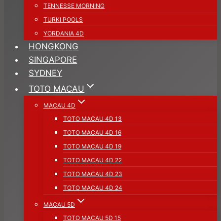
TENNESSE MORNING
TURKI POOLS
YORDANIA 4D
HONGKONG
SINGAPORE
SYDNEY
TOTO MACAU
MACAU 4D
TOTO MACAU 4D 13
TOTO MACAU 4D 16
TOTO MACAU 4D 19
TOTO MACAU 4D 22
TOTO MACAU 4D 23
TOTO MACAU 4D 24
MACAU 5D
TOTO MACAU 5D 15