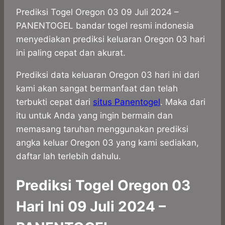
Prediksi Togel Oregon 03 09 Juli 2024 –
PANENTOGEL bandar togel resmi indonesia
menyediakan prediksi keluaran Oregon 03 hari
ini paling cepat dan akurat.
Prediksi data keluaran Oregon 03 hari ini dari
kami akan sangat bermanfaat dan telah
terbukti cepat dari
situs Panentogel
. Maka dari
itu untuk Anda yang ingin bermain dan
memasang taruhan menggunakan prediksi
angka keluar Oregon 03 yang kami sediakan,
daftar lah terlebih dahulu.
Prediksi Togel Oregon 03
Hari Ini 09 Juli 2024 –