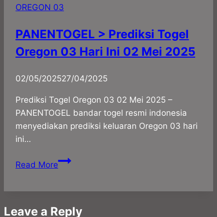
OREGON 03
Hari
Ini
PANENTOGEL > Prediksi Togel
24
Oregon 03 Hari Ini 02 Mei 2025
Agustus
2024
By
02/05/2025
panadmin
27/04/2025
Prediksi Togel Oregon 03 02 Mei 2025 –
PANENTOGEL bandar togel resmi indonesia
menyediakan prediksi keluaran Oregon 03 hari
ini…
PANENTOGEL
Read More
>
Prediksi
Togel
Leave a Reply
Oregon