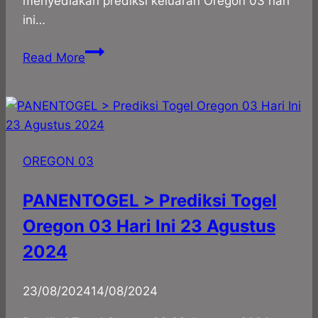
menyediakan prediksi keluaran Oregon 03 hari
ini…
PANENTOGEL
Read More
>
Prediksi
Togel
Oregon
03
OREGON 03
Hari
Ini
PANENTOGEL > Prediksi Togel
22
Oregon 03 Hari Ini 23 Agustus
Agustus
2024
2024
By
23/08/2024
panadmin
14/08/2024