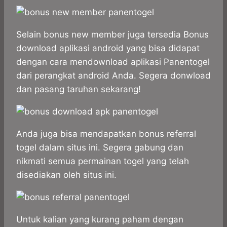
Selain bonus new member juga tersedia Bonus
download aplikasi android yang bisa didapat
dengan cara mendownload aplikasi Panentogel
dari perangkat android Anda. Segera donwload
dan pasang taruhan sekarang!
Anda juga bisa mendapatkan bonus referral
togel dalam situs ini. Segera gabung dan
nikmati semua permainan togel yang telah
disediakan oleh situs ini.
Untuk kalian yang kurang paham dengan