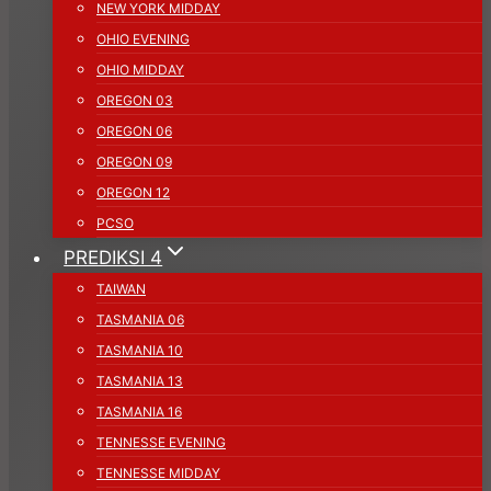
NEW YORK MIDDAY
OHIO EVENING
OHIO MIDDAY
OREGON 03
OREGON 06
OREGON 09
OREGON 12
PCSO
PREDIKSI 4
TAIWAN
TASMANIA 06
TASMANIA 10
TASMANIA 13
TASMANIA 16
TENNESSE EVENING
TENNESSE MIDDAY