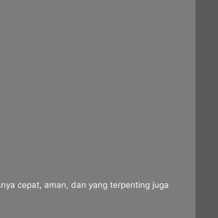
snya cepat, aman, dan yang terpenting juga