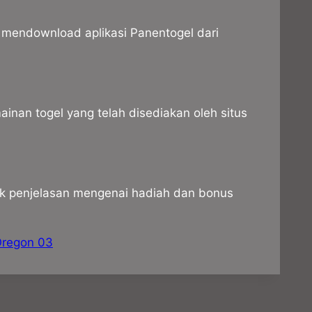
 mendownload aplikasi Panentogel dari
inan togel yang telah disediakan oleh situs
ak penjelasan mengenai hadiah dan bonus
Oregon 03