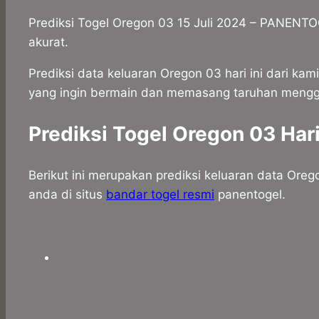
Prediksi Togel Oregon 03 15 Juli 2024 – PANENTOG
akurat.
Prediksi data keluaran Oregon 03 hari ini dari ka
yang ingin bermain dan memasang taruhan menggun
Prediksi Togel Oregon 03 Har
Berikut ini merupakan prediksi keluaran data Or
anda di situs
bandar togel resmi
panentogel.