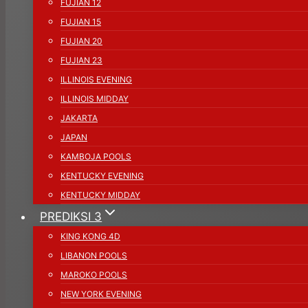
FUJIAN 12
FUJIAN 15
FUJIAN 20
FUJIAN 23
ILLINOIS EVENING
ILLINOIS MIDDAY
JAKARTA
JAPAN
KAMBOJA POOLS
KENTUCKY EVENING
KENTUCKY MIDDAY
PREDIKSI 3
KING KONG 4D
LIBANON POOLS
MAROKO POOLS
NEW YORK EVENING