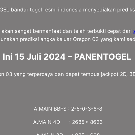
EL bandar togel resmi indonesia menyediakan prediksi 
mi akan sangat bermanfaat dan telah terbukti cepat dari
akan prediksi angka keluar Oregon 03 yang kami sediak
i Ini 15 Juli 2024 – PANENTOGEL
egon 03 yang terpercaya dan dapat tembus jackpot 2D, 
A.MAIN BBFS : 2-5-0-3-6-8
A.MAIN 4D : 2685 * 8623