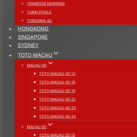
TENNESSE MORNING
TURKI POOLS
YORDANIA 4D
HONGKONG
SINGAPORE
SYDNEY
TOTO MACAU
MACAU 4D
TOTO MACAU 4D 13
TOTO MACAU 4D 16
TOTO MACAU 4D 19
TOTO MACAU 4D 22
TOTO MACAU 4D 23
TOTO MACAU 4D 24
MACAU 5D
TOTO MACAU 5D 15