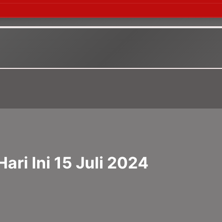
ari Ini 15 Juli 2024