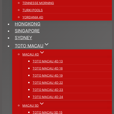
TENNESSE MORNING
TURKI POOLS
YORDANIA 4D
HONGKONG
SINGAPORE
SYDNEY
TOTO MACAU
MACAU 4D
TOTO MACAU 4D 13
TOTO MACAU 4D 16
TOTO MACAU 4D 19
TOTO MACAU 4D 22
TOTO MACAU 4D 23
TOTO MACAU 4D 24
MACAU 5D
TOTO MACAU 5D 15