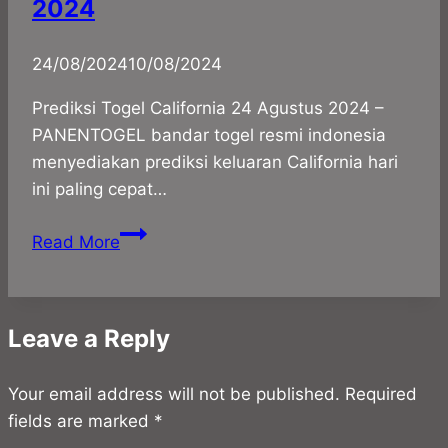
2024
By
24/08/2024
panadmin
10/08/2024
Prediksi Togel California 24 Agustus 2024 –
PANENTOGEL bandar togel resmi indonesia
menyediakan prediksi keluaran California hari
ini paling cepat…
PANENTOGEL
Read More
>
Prediksi
Togel
Leave a Reply
California
Hari
Your email address will not be published.
Ini
Required
fields are marked
24
*
Agustus