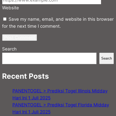
Website
Save my name, email, and website in this browser
for the next time I comment.
Search
Search
Recent Posts
PANENTOGEL > Prediksi Togel Illinois Midday
Hari Ini 1 Juli 2025
PANENTOGEL > Prediksi Togel Florida Midday
Hari Ini 1 Juli 2025