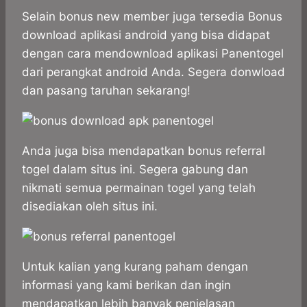
Selain bonus new member juga tersedia Bonus
download aplikasi android yang bisa didapat
dengan cara mendownload aplikasi Panentogel
dari perangkat android Anda. Segera donwload
dan pasang taruhan sekarang!
Anda juga bisa mendapatkan bonus referral
togel dalam situs ini. Segera gabung dan
nikmati semua permainan togel yang telah
disediakan oleh situs ini.
Untuk kalian yang kurang paham dengan
informasi yang kami berikan dan ingin
mendapatkan lebih banyak penjelasan