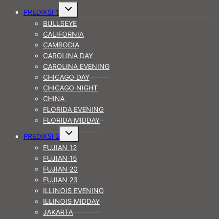
Toggle
PREDIKSI 1
child
menu
BULLSEYE
CALIFORNIA
CAMBODIA
CAROLINA DAY
CAROLINA EVENING
CHICAGO DAY
CHICAGO NIGHT
CHINA
FLORIDA EVENING
FLORIDA MIDDAY
Toggle
PREDIKSI 2
child
menu
FUJIAN 12
FUJIAN 15
FUJIAN 20
FUJIAN 23
ILLINOIS EVENING
ILLINOIS MIDDAY
JAKARTA