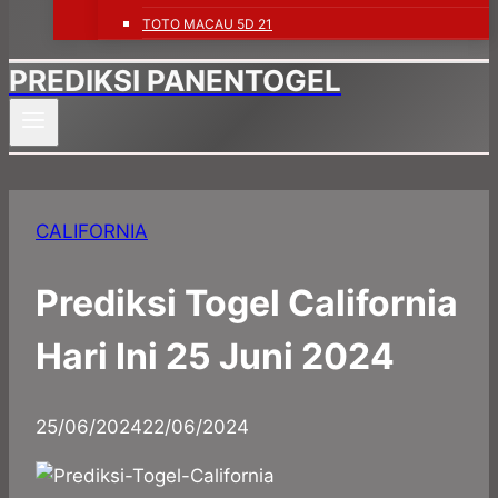
TOTO MACAU 5D 21
PREDIKSI PANENTOGEL
CALIFORNIA
Prediksi Togel California
Hari Ini 25 Juni 2024
By
25/06/2024
panadmin
22/06/2024