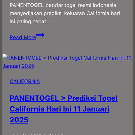
PANENTOGEL bandar togel resmi indonesia
menyediakan prediksi keluaran California hari
ini paling cepat…
PANENTOGEL
Read More
>
Prediksi
Togel
California
Hari
CALIFORNIA
Ini
11
PANENTOGEL > Prediksi Togel
September
California Hari Ini 11 Januari
2024
2025