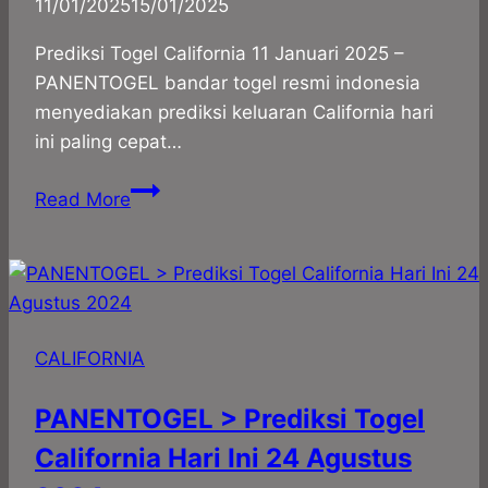
By
11/01/2025
panadmin
15/01/2025
Prediksi Togel California 11 Januari 2025 –
PANENTOGEL bandar togel resmi indonesia
menyediakan prediksi keluaran California hari
ini paling cepat…
PANENTOGEL
Read More
>
Prediksi
Togel
California
Hari
CALIFORNIA
Ini
11
PANENTOGEL > Prediksi Togel
Januari
California Hari Ini 24 Agustus
2025