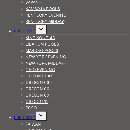
JAPAN
KAMBOJA POOLS
KENTUCKY EVENING
KENTUCKY MIDDAY
Toggle
PREDIKSI 3
child
menu
KING KONG 4D
LIBANON POOLS
MAROKO POOLS
NEW YORK EVENING
NEW YORK MIDDAY
OHIO EVENING
OHIO MIDDAY
OREGON 03
OREGON 06
OREGON 09
OREGON 12
PCSO
Toggle
PREDIKSI 4
child
menu
TAIWAN