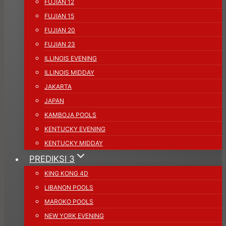
FUJIAN 12
FUJIAN 15
FUJIAN 20
FUJIAN 23
ILLINOIS EVENING
ILLINOIS MIDDAY
JAKARTA
JAPAN
KAMBOJA POOLS
KENTUCKY EVENING
KENTUCKY MIDDAY
PREDIKSI 3
KING KONG 4D
LIBANON POOLS
MAROKO POOLS
NEW YORK EVENING