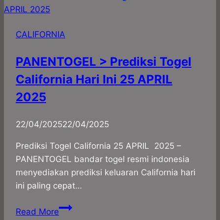
CALIFORNIA
PANENTOGEL > Prediksi Togel
California Hari Ini 25 APRIL
2025
By
22/04/2025
panadmin
22/04/2025
Prediksi Togel California 25 APRIL 2025 –
PANENTOGEL bandar togel resmi indonesia
menyediakan prediksi keluaran California hari
ini paling cepat…
PANENTOGEL
Read More
>