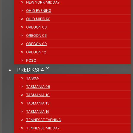
NEW YORK MIDDAY
OHIO EVENING
OHIO MIDDAY
OREGON 03
OREGON 06
OREGON 09
OREGON 12
PCSO
PREDIKSI 4
TAIWAN
TASMANIA 06
TASMANIA 10
TASMANIA 13
TASMANIA 16
TENNESSE EVENING
TENNESSE MIDDAY