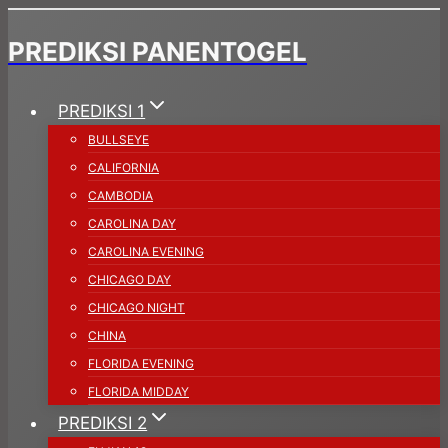
Skip
PREDIKSI PANENTOGEL
to
content
PREDIKSI 1
BULLSEYE
CALIFORNIA
CAMBODIA
CAROLINA DAY
CAROLINA EVENING
CHICAGO DAY
CHICAGO NIGHT
CHINA
FLORIDA EVENING
FLORIDA MIDDAY
PREDIKSI 2