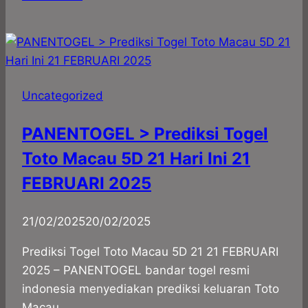
>
Prediksi
Togel
Toto
Macau
Uncategorized
5D
21
PANENTOGEL > Prediksi Togel
Hari
Toto Macau 5D 21 Hari Ini 21
Ini
03
FEBRUARI 2025
September
2024
By
21/02/2025
panadmin
20/02/2025
Prediksi Togel Toto Macau 5D 21 21 FEBRUARI
2025 – PANENTOGEL bandar togel resmi
indonesia menyediakan prediksi keluaran Toto
Macau…