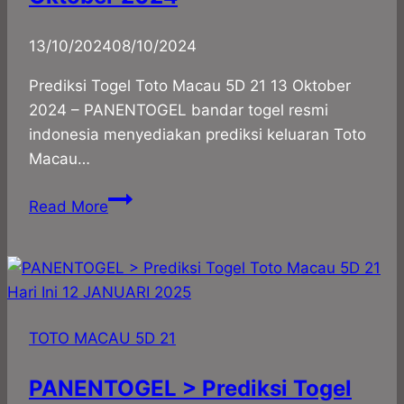
FEBRUARI
2025
By
13/10/2024
panadmin
08/10/2024
Prediksi Togel Toto Macau 5D 21 13 Oktober
2024 – PANENTOGEL bandar togel resmi
indonesia menyediakan prediksi keluaran Toto
Macau…
PANENTOGEL
Read More
>
Prediksi
Togel
Toto
Macau
TOTO MACAU 5D 21
5D
21
PANENTOGEL > Prediksi Togel
Hari