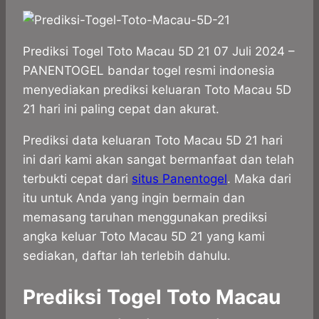
Prediksi Togel Toto Macau 5D 21 07 Juli 2024 –
PANENTOGEL bandar togel resmi indonesia
menyediakan prediksi keluaran Toto Macau 5D
21 hari ini paling cepat dan akurat.
Prediksi data keluaran Toto Macau 5D 21 hari
ini dari kami akan sangat bermanfaat dan telah
terbukti cepat dari
situs Panentogel
. Maka dari
itu untuk Anda yang ingin bermain dan
memasang taruhan menggunakan prediksi
angka keluar Toto Macau 5D 21 yang kami
sediakan, daftar lah terlebih dahulu.
Prediksi Togel Toto Macau