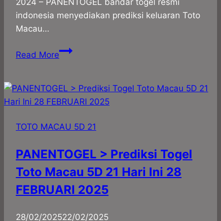
2024 – PANENTOGEL bandar togel resmi
indonesia menyediakan prediksi keluaran Toto
Macau…
PANENTOGEL
Read More
>
Prediksi
Togel
Toto
Macau
TOTO MACAU 5D 21
5D
21
PANENTOGEL > Prediksi Togel
Hari
Toto Macau 5D 21 Hari Ini 28
Ini
04
FEBRUARI 2025
November
2024
By
28/02/2025
panadmin
22/02/2025