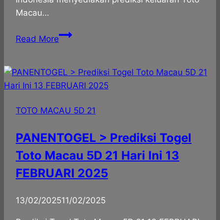
Macau…
PANENTOGEL
Read More
>
Prediksi
Togel
Toto
Macau
TOTO MACAU 5D 21
5D
21
PANENTOGEL > Prediksi Togel
Hari
Toto Macau 5D 21 Hari Ini 13
Ini
15
FEBRUARI 2025
Oktober
2024
By
13/02/2025
panadmin
11/02/2025