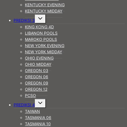
KENTUCKY EVENING
KENTUCKY MIDDAY
Toggle
PREDIKSI 3
child
menu
KING KONG 4D
LIBANON POOLS
MAROKO POOLS
NEW YORK EVENING
NEW YORK MIDDAY
OHIO EVENING
OHIO MIDDAY
OREGON 03
OREGON 06
OREGON 09
OREGON 12
PCSO
Toggle
PREDIKSI 4
child
menu
TAIWAN
TASMANIA 06
TASMANIA 10