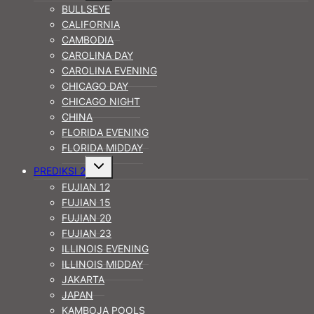
menu
BULLSEYE
CALIFORNIA
CAMBODIA
CAROLINA DAY
CAROLINA EVENING
CHICAGO DAY
CHICAGO NIGHT
CHINA
FLORIDA EVENING
FLORIDA MIDDAY
Toggle
PREDIKSI 2
child
menu
FUJIAN 12
FUJIAN 15
FUJIAN 20
FUJIAN 23
ILLINOIS EVENING
ILLINOIS MIDDAY
JAKARTA
JAPAN
KAMBOJA POOLS