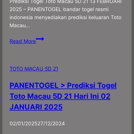
Prediksi Togel Toto Macau 5D 21 13 FEBRUARI
2025 – PANENTOGEL bandar togel resmi
indonesia menyediakan prediksi keluaran Toto
Macau…
PANENTOGEL
Read More
>
Prediksi
Togel
TOTO MACAU 5D 21
Toto
Macau
PANENTOGEL > Prediksi Togel
5D
Toto Macau 5D 21 Hari Ini 02
21
Hari
JANUARI 2025
Ini
13
By
02/01/2025
panadmin
27/12/2024
FEBRUARI