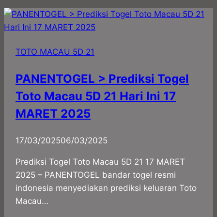
TOTO MACAU 5D 21
PANENTOGEL > Prediksi Togel
Toto Macau 5D 21 Hari Ini 17
MARET 2025
By
17/03/2025
panadmin
06/03/2025
Prediksi Togel Toto Macau 5D 21 17 MARET
2025 – PANENTOGEL bandar togel resmi
indonesia menyediakan prediksi keluaran Toto
Macau…