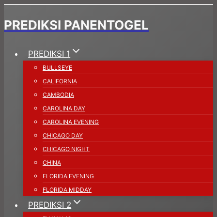
Skip
PREDIKSI PANENTOGEL
to
content
PREDIKSI 1
BULLSEYE
CALIFORNIA
CAMBODIA
CAROLINA DAY
CAROLINA EVENING
CHICAGO DAY
CHICAGO NIGHT
CHINA
FLORIDA EVENING
FLORIDA MIDDAY
PREDIKSI 2