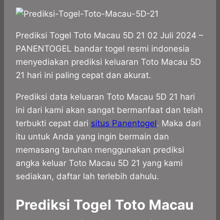
Prediksi Togel Toto Macau 5D 21 02 Juli 2024 –
PANENTOGEL bandar togel resmi indonesia
menyediakan prediksi keluaran Toto Macau 5D
21 hari ini paling cepat dan akurat.
Prediksi data keluaran Toto Macau 5D 21 hari
ini dari kami akan sangat bermanfaat dan telah
terbukti cepat dari
situs Panentogel
. Maka dari
itu untuk Anda yang ingin bermain dan
memasang taruhan menggunakan prediksi
angka keluar Toto Macau 5D 21 yang kami
sediakan, daftar lah terlebih dahulu.
Prediksi Togel Toto Macau