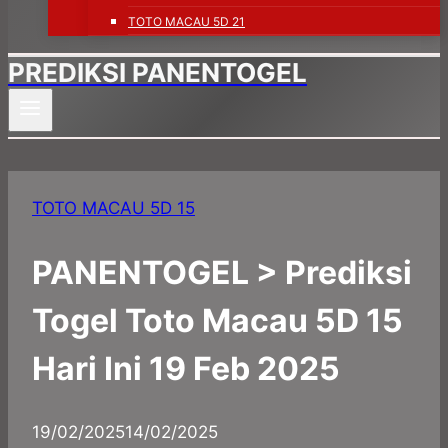
TOTO MACAU 5D 21
PREDIKSI PANENTOGEL
TOTO MACAU 5D 15
PANENTOGEL > Prediksi
Togel Toto Macau 5D 15
Hari Ini 19 Feb 2025
By
19/02/2025
panadmin
14/02/2025