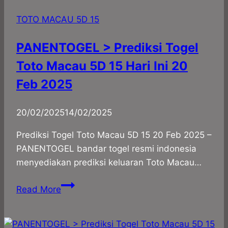
TOTO MACAU 5D 15
PANENTOGEL > Prediksi Togel
Toto Macau 5D 15 Hari Ini 20
Feb 2025
By
20/02/2025
panadmin
14/02/2025
Prediksi Togel Toto Macau 5D 15 20 Feb 2025 –
PANENTOGEL bandar togel resmi indonesia
menyediakan prediksi keluaran Toto Macau…
PANENTOGEL
Read More
>
Prediksi
Togel