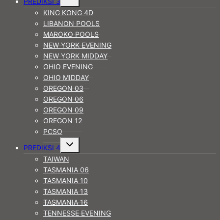
PREDIKSI 3
child
menu
KING KONG 4D
LIBANON POOLS
MAROKO POOLS
NEW YORK EVENING
NEW YORK MIDDAY
OHIO EVENING
OHIO MIDDAY
OREGON 03
OREGON 06
OREGON 09
OREGON 12
PCSO
Toggle
PREDIKSI 4
child
menu
TAIWAN
TASMANIA 06
TASMANIA 10
TASMANIA 13
TASMANIA 16
TENNESSE EVENING