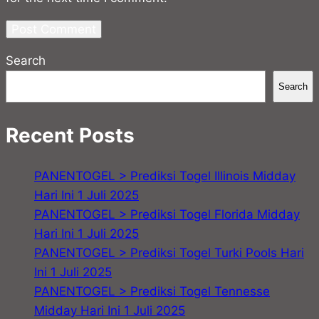
Search
Search
Recent Posts
PANENTOGEL > Prediksi Togel Illinois Midday
Hari Ini 1 Juli 2025
PANENTOGEL > Prediksi Togel Florida Midday
Hari Ini 1 Juli 2025
PANENTOGEL > Prediksi Togel Turki Pools Hari
Ini 1 Juli 2025
PANENTOGEL > Prediksi Togel Tennesse
Midday Hari Ini 1 Juli 2025