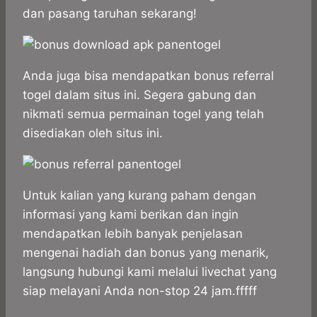
dan pasang taruhan sekarang!
Anda juga bisa mendapatkan bonus referral
togel dalam situs ini. Segera gabung dan
nikmati semua permainan togel yang telah
disediakan oleh situs ini.
Untuk kalian yang kurang paham dengan
informasi yang kami berikan dan ingin
mendapatkan lebih banyak penjelasan
mengenai hadiah dan bonus yang menarik,
langsung hubungi kami melalui livechat yang
siap melayani Anda non-stop 24 jam.fffff