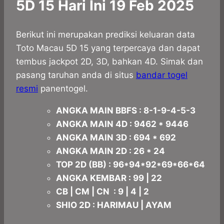
5D 15 Hari Ini 19 Feb 2025
Berikut ini merupakan prediksi keluaran data
Toto Macau 5D 15 yang terpercaya dan dapat
tembus jackpot 2D, 3D, bahkan 4D. Simak dan
pasang taruhan anda di situs
bandar togel
resmi
panentogel.
ANGKA MAIN BBFS : 8-1-9-4-5-3
ANGKA MAIN 4D : 9462 * 9446
ANGKA MAIN 3D : 694 * 692
ANGKA MAIN 2D : 26 * 24
TOP 2D (BB) : 96*94*92*69*66*64
ANGKA KEMBAR : 99 | 22
CB | CM | CN : 9 | 4 | 2
SHIO 2D : HARIMAU | AYAM