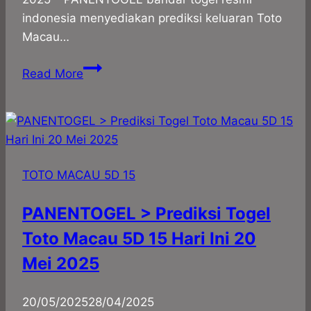
indonesia menyediakan prediksi keluaran Toto
Macau…
PANENTOGEL
Read More
>
Prediksi
Togel
Toto
Macau
TOTO MACAU 5D 15
5D
15
PANENTOGEL > Prediksi Togel
Hari
Toto Macau 5D 15 Hari Ini 20
Ini
03
Mei 2025
Januari
2025
By
20/05/2025
panadmin
28/04/2025