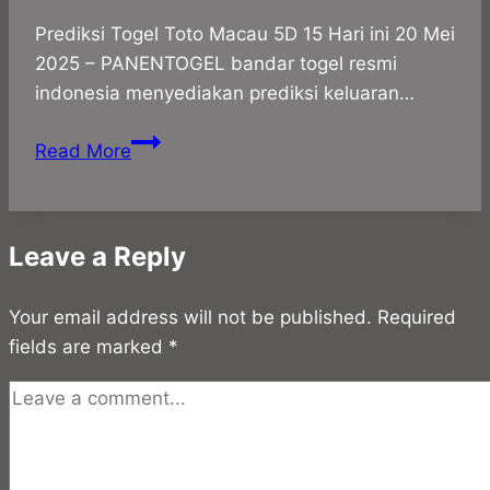
Prediksi Togel Toto Macau 5D 15 Hari ini 20 Mei
2025 – PANENTOGEL bandar togel resmi
indonesia menyediakan prediksi keluaran…
PANENTOGEL
Read More
>
Prediksi
Togel
Leave a Reply
Toto
Macau
Your email address will not be published.
5D
Required
fields are marked
15
*
Hari
Ini
20
Mei