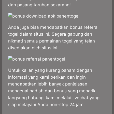
dan pasang taruhan sekarang!
Anda juga bisa mendapatkan bonus referral
togel dalam situs ini. Segera gabung dan
nikmati semua permainan togel yang telah
disediakan oleh situs ini.
Untuk kalian yang kurang paham dengan
informasi yang kami berikan dan ingin
mendapatkan lebih banyak penjelasan
mengenai hadiah dan bonus yang menarik,
langsung hubungi kami melalui livechat yang
siap melayani Anda non-stop 24 jam.