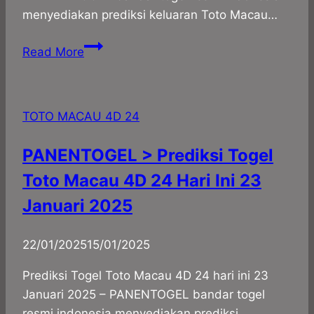
menyediakan prediksi keluaran Toto Macau…
PANENTOGEL
Read More
>
Prediksi
Togel
TOTO MACAU 4D 24
Toto
Macau
PANENTOGEL > Prediksi Togel
4D
Toto Macau 4D 24 Hari Ini 23
24
Hari
Januari 2025
Ini
21
By
22/01/2025
panadmin
15/01/2025
Agst
2024
Prediksi Togel Toto Macau 4D 24 hari ini 23
Januari 2025 – PANENTOGEL bandar togel
resmi indonesia menyediakan prediksi