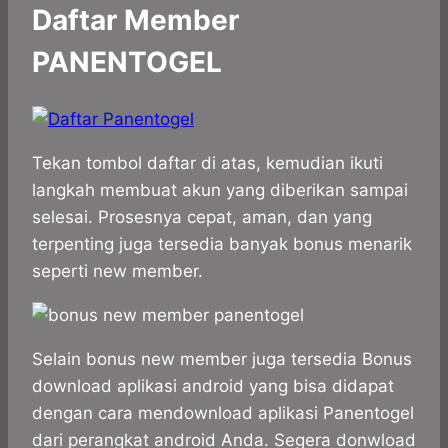
Daftar Member
PANENTOGEL
Tekan tombol daftar di atas, kemudian ikuti
langkah membuat akun yang diberikan sampai
selesai. Prosesnya cepat, aman, dan yang
terpenting juga tersedia banyak bonus menarik
seperti new member.
Selain bonus new member juga tersedia Bonus
download aplikasi android yang bisa didapat
dengan cara mendownload aplikasi Panentogel
dari perangkat android Anda. Segera donwload