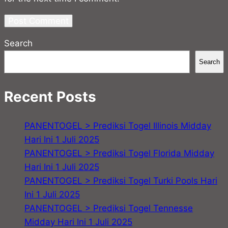
Search
Search
Recent Posts
PANENTOGEL > Prediksi Togel Illinois Midday
Hari Ini 1 Juli 2025
PANENTOGEL > Prediksi Togel Florida Midday
Hari Ini 1 Juli 2025
PANENTOGEL > Prediksi Togel Turki Pools Hari
Ini 1 Juli 2025
PANENTOGEL > Prediksi Togel Tennesse
Midday Hari Ini 1 Juli 2025