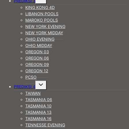
PREDIKSI 3
child
menu
KING KONG 4D
LIBANON POOLS
MAROKO POOLS
NEW YORK EVENING
NEW YORK MIDDAY
OHIO EVENING
OHIO MIDDAY
OREGON 03
OREGON 06
OREGON 09
OREGON 12
PCSO
Toggle
PREDIKSI 4
child
menu
TAIWAN
TASMANIA 06
TASMANIA 10
TASMANIA 13
TASMANIA 16
TENNESSE EVENING