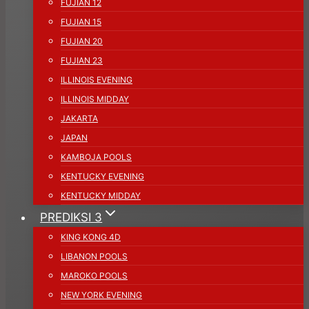
FUJIAN 12
FUJIAN 15
FUJIAN 20
FUJIAN 23
ILLINOIS EVENING
ILLINOIS MIDDAY
JAKARTA
JAPAN
KAMBOJA POOLS
KENTUCKY EVENING
KENTUCKY MIDDAY
PREDIKSI 3
KING KONG 4D
LIBANON POOLS
MAROKO POOLS
NEW YORK EVENING