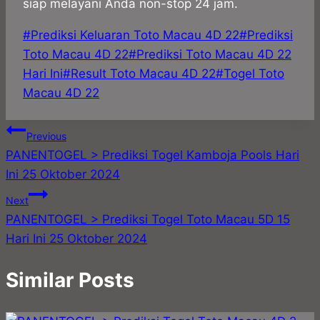
siap melayani Anda non-stop 24 jam.
Post
#
Prediksi Keluaran Toto Macau 4D 22
#
Prediksi
Tags:
Toto Macau 4D 22
#
Prediksi Toto Macau 4D 22
Hari Ini
#
Result Toto Macau 4D 22
#
Togel Toto
Macau 4D 22
Post
Previous
PANENTOGEL > Prediksi Togel Kamboja Pools Hari
navigation
Ini 25 Oktober 2024
Next
PANENTOGEL > Prediksi Togel Toto Macau 5D 15
Hari Ini 25 Oktober 2024
Similar Posts