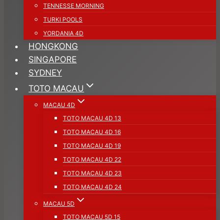
TENNESSE MORNING
TURKI POOLS
YORDANIA 4D
HONGKONG
SINGAPORE
SYDNEY
TOTO MACAU
MACAU 4D
TOTO MACAU 4D 13
TOTO MACAU 4D 16
TOTO MACAU 4D 19
TOTO MACAU 4D 22
TOTO MACAU 4D 23
TOTO MACAU 4D 24
MACAU 5D
TOTO MACAU 5D 15