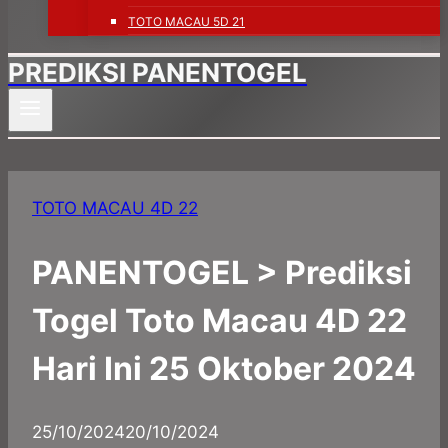
TOTO MACAU 5D 21
PREDIKSI PANENTOGEL
TOTO MACAU 4D 22
PANENTOGEL > Prediksi
Togel Toto Macau 4D 22
Hari Ini 25 Oktober 2024
By
25/10/2024
panadmin
20/10/2024