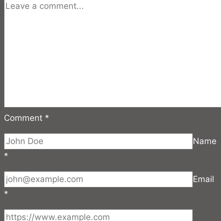
Ini
16
November
2024
Comment
*
Name
*
Email
*