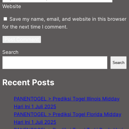
Website
Save my name, email, and website in this browser
for the next time I comment.
Search
Search
Recent Posts
PANENTOGEL > Prediksi Togel Illinois Midday
Hari Ini 1 Juli 2025
PANENTOGEL > Prediksi Togel Florida Midday
Hari Ini 1 Juli 2025