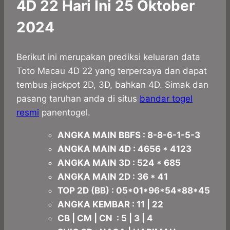
4D 22 Hari Ini 25 Oktober
2024
Berikut ini merupakan prediksi keluaran data
Toto Macau 4D 22 yang terpercaya dan dapat
tembus jackpot 2D, 3D, bahkan 4D. Simak dan
pasang taruhan anda di situs
bandar togel
resmi
panentogel.
ANGKA MAIN BBFS : 8-8-6-1-5-3
ANGKA MAIN 4D : 4656 * 4123
ANGKA MAIN 3D : 524 * 685
ANGKA MAIN 2D : 36 * 41
TOP 2D (BB) : 05*01*96*54*88*45
ANGKA KEMBAR : 11 | 22
CB | CM | CN : 5 | 3 | 4