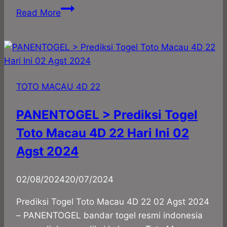
PANENTOGEL
Read More
>
Prediksi
Togel
Toto
Macau
TOTO MACAU 4D 22
4D
22
PANENTOGEL > Prediksi Togel
Hari
Toto Macau 4D 22 Hari Ini 02
Ini
28
Agst 2024
Oktober
2024
By
02/08/2024
panadmin
20/07/2024
Prediksi Togel Toto Macau 4D 22 02 Agst 2024
– PANENTOGEL bandar togel resmi indonesia