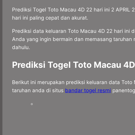
Prediksi Togel Toto Macau 4D 22 hari ini 2 APRI
hari ini paling cepat dan akurat.
Prediksi data keluaran Toto Macau 4D 22 hari ini 
Anda yang ingin bermain dan memasang taruhan me
dahulu.
Prediksi Togel Toto Macau 4D
Berikut ini merupakan prediksi keluaran data To
taruhan anda di situs
bandar togel resmi
panentog