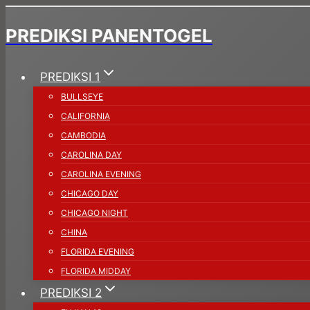
Skip
PREDIKSI PANENTOGEL
to
content
PREDIKSI 1
BULLSEYE
CALIFORNIA
CAMBODIA
CAROLINA DAY
CAROLINA EVENING
CHICAGO DAY
CHICAGO NIGHT
CHINA
FLORIDA EVENING
FLORIDA MIDDAY
PREDIKSI 2