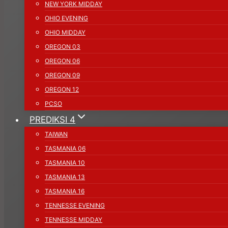
NEW YORK MIDDAY
OHIO EVENING
OHIO MIDDAY
OREGON 03
OREGON 06
OREGON 09
OREGON 12
PCSO
PREDIKSI 4
TAIWAN
TASMANIA 06
TASMANIA 10
TASMANIA 13
TASMANIA 16
TENNESSE EVENING
TENNESSE MIDDAY