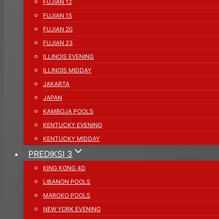
FUJIAN 12
FUJIAN 15
FUJIAN 20
FUJIAN 23
ILLINOIS EVENING
ILLINOIS MIDDAY
JAKARTA
JAPAN
KAMBOJA POOLS
KENTUCKY EVENING
KENTUCKY MIDDAY
PREDIKSI 3
KING KONG 4D
LIBANON POOLS
MAROKO POOLS
NEW YORK EVENING