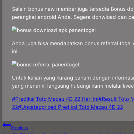
Selain bonus new member juga tersedia Bonus dow
perangkat android Anda. Segera donwload dan pa
Anda juga bisa mendapatkan bonus referral togel 
ini.
Untuk kalian yang kurang paham dengan informas
yang menarik, langsung hubungi kami melalui live
Post
#
Prediksi Toto Macau 4D 22 Hari Ini
#
Result Toto 
Tags:
22
#
Uncategorized Prediksi Toto Macau 4D 22
Post
Previous