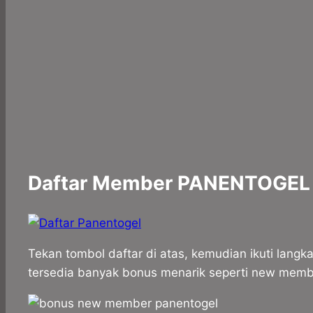
Daftar Member PANENTOGEL
Tekan tombol daftar di atas, kemudian ikuti lang
tersedia banyak bonus menarik seperti new memb