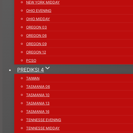
NEW YORK MIDDAY
OHIO EVENING
OHIO MIDDAY
OREGON 03
OREGON 06
OREGON 09
OREGON 12
PCSO
PREDIKSI 4
TAIWAN
TASMANIA 06
TASMANIA 10
TASMANIA 13
TASMANIA 16
TENNESSE EVENING
TENNESSE MIDDAY