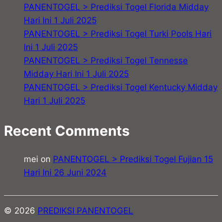
PANENTOGEL > Prediksi Togel Florida Midday
Hari Ini 1 Juli 2025
PANENTOGEL > Prediksi Togel Turki Pools Hari
Ini 1 Juli 2025
PANENTOGEL > Prediksi Togel Tennesse
Midday Hari Ini 1 Juli 2025
PANENTOGEL > Prediksi Togel Kentucky Midday
Hari 1 Juli 2025
Recent Comments
mei
on
PANENTOGEL > Prediksi Togel Fujian 15
Hari Ini 26 Juni 2024
© 2026
PREDIKSI PANENTOGEL