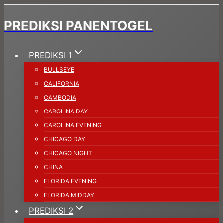
Skip
PREDIKSI PANENTOGEL
to
content
PREDIKSI 1
BULLSEYE
CALIFORNIA
CAMBODIA
CAROLINA DAY
CAROLINA EVENING
CHICAGO DAY
CHICAGO NIGHT
CHINA
FLORIDA EVENING
FLORIDA MIDDAY
PREDIKSI 2