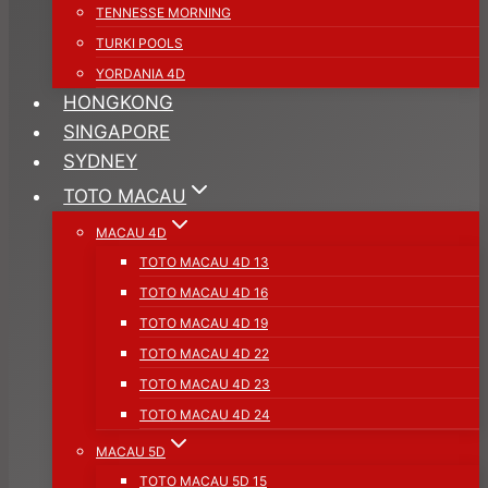
TENNESSE MORNING
TURKI POOLS
YORDANIA 4D
HONGKONG
SINGAPORE
SYDNEY
TOTO MACAU
MACAU 4D
TOTO MACAU 4D 13
TOTO MACAU 4D 16
TOTO MACAU 4D 19
TOTO MACAU 4D 22
TOTO MACAU 4D 23
TOTO MACAU 4D 24
MACAU 5D
TOTO MACAU 5D 15