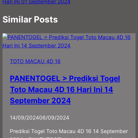
Hari Ini 01 September 2024
Similar Posts
TOTO MACAU 4D 16
PANENTOGEL > Prediksi Togel
Toto Macau 4D 16 Hari Ini 14
September 2024
By
14/09/2024
panadmin
06/09/2024
Prediksi Togel Toto Macau 4D 16 14 September