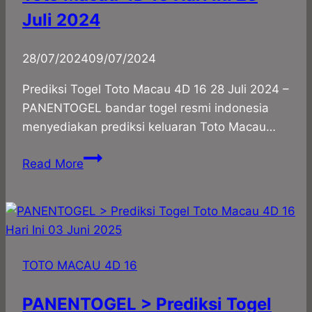
05
Juli 2024
Desember
2024
By
28/07/2024
panadmin
09/07/2024
Prediksi Togel Toto Macau 4D 16 28 Juli 2024 –
PANENTOGEL bandar togel resmi indonesia
menyediakan prediksi keluaran Toto Macau…
PANENTOGEL
Read More
>
Prediksi
Togel
Toto
Macau
TOTO MACAU 4D 16
4D
16
PANENTOGEL > Prediksi Togel
Hari