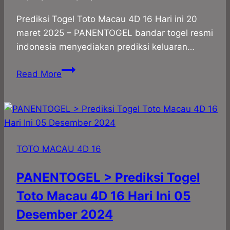
Prediksi Togel Toto Macau 4D 16 Hari ini 20
maret 2025 – PANENTOGEL bandar togel resmi
indonesia menyediakan prediksi keluaran…
PANENTOGEL
Read More
>
Prediksi
Togel
Toto
Macau
TOTO MACAU 4D 16
4D
16
PANENTOGEL > Prediksi Togel
Hari
Toto Macau 4D 16 Hari Ini 05
Ini
20
Desember 2024
maret