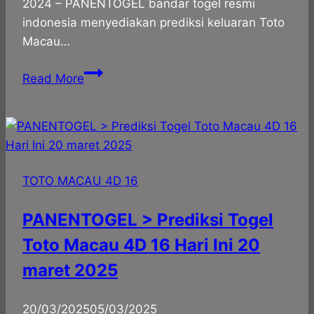
2024 – PANENTOGEL bandar togel resmi
indonesia menyediakan prediksi keluaran Toto
Macau…
PANENTOGEL
Read More
>
Prediksi
Togel
Toto
Macau
TOTO MACAU 4D 16
4D
16
PANENTOGEL > Prediksi Togel
Hari
Toto Macau 4D 16 Hari Ini 20
Ini
14
maret 2025
September
2024
By
20/03/2025
panadmin
05/03/2025