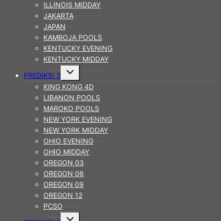
ILLINOIS MIDDAY
JAKARTA
JAPAN
KAMBOJA POOLS
KENTUCKY EVENING
KENTUCKY MIDDAY
Toggle
PREDIKSI 3
child
menu
KING KONG 4D
LIBANON POOLS
MAROKO POOLS
NEW YORK EVENING
NEW YORK MIDDAY
OHIO EVENING
OHIO MIDDAY
OREGON 03
OREGON 06
OREGON 09
OREGON 12
PCSO
Toggle