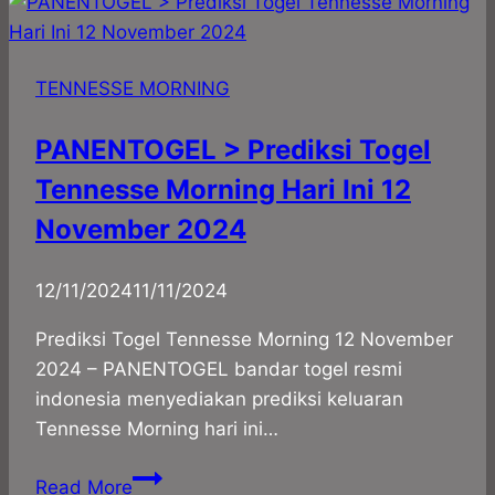
TENNESSE MORNING
PANENTOGEL > Prediksi Togel
Tennesse Morning Hari Ini 12
November 2024
By
12/11/2024
panadmin
11/11/2024
Prediksi Togel Tennesse Morning 12 November
2024 – PANENTOGEL bandar togel resmi
indonesia menyediakan prediksi keluaran
Tennesse Morning hari ini…
PANENTOGEL
Read More