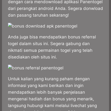
dengan cara mendownload aplikasi Panentogel
dari perangkat android Anda. Segera donwload
dan pasang taruhan sekarang!
Anda juga bisa mendapatkan bonus referral
togel dalam situs ini. Segera gabung dan
nikmati semua permainan togel yang telah
disediakan oleh situs ini.
Untuk kalian yang kurang paham dengan
informasi yang kami berikan dan ingin
mendapatkan lebih banyak penjelasan
mengenai hadiah dan bonus yang menarik,
langsung hubungi kami melalui livechat yang