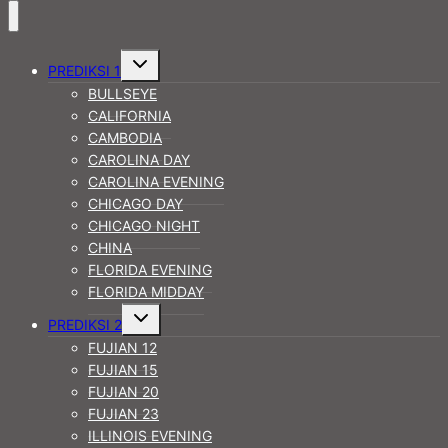
Toggle
PREDIKSI 1
child
menu
BULLSEYE
CALIFORNIA
CAMBODIA
CAROLINA DAY
CAROLINA EVENING
CHICAGO DAY
CHICAGO NIGHT
CHINA
FLORIDA EVENING
FLORIDA MIDDAY
Toggle
PREDIKSI 2
child
menu
FUJIAN 12
FUJIAN 15
FUJIAN 20
FUJIAN 23
ILLINOIS EVENING