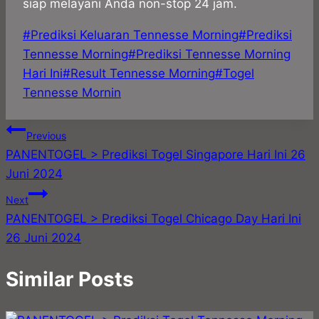
siap melayani Anda non-stop 24 jam.
Post
#
Prediksi Keluaran Tennesse Morning
#
Prediksi
Tags:
Tennesse Morning
#
Prediksi Tennesse Morning
Hari Ini
#
Result Tennesse Morning
#
Togel
Tennesse Mornin
Post
Previous
PANENTOGEL > Prediksi Togel Singapore Hari Ini 26
navigation
Juni 2024
Next
PANENTOGEL > Prediksi Togel Chicago Day Hari Ini
26 Juni 2024
Similar Posts