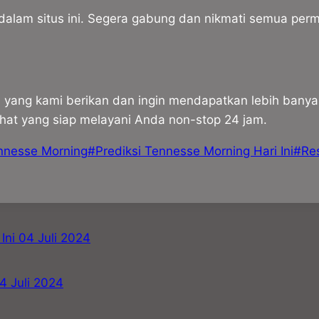
dalam situs ini. Segera gabung dan nikmati semua perma
i yang kami berikan dan ingin mendapatkan lebih bany
chat yang siap melayani Anda non-stop 24 jam.
ennesse Morning
#
Prediksi Tennesse Morning Hari Ini
#
Re
ni 04 Juli 2024
4 Juli 2024