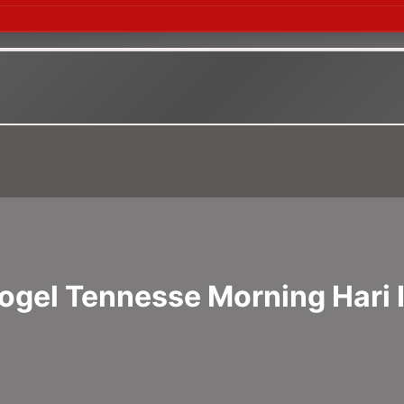
gel Tennesse Morning Hari I