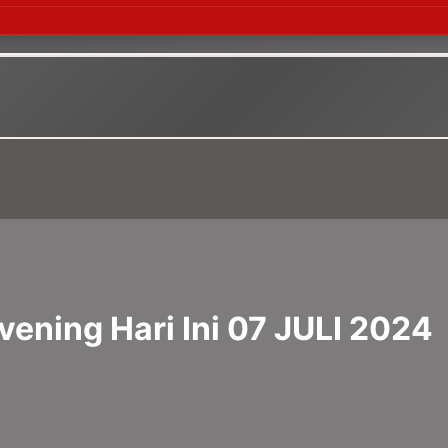
vening Hari Ini 07 JULI 2024