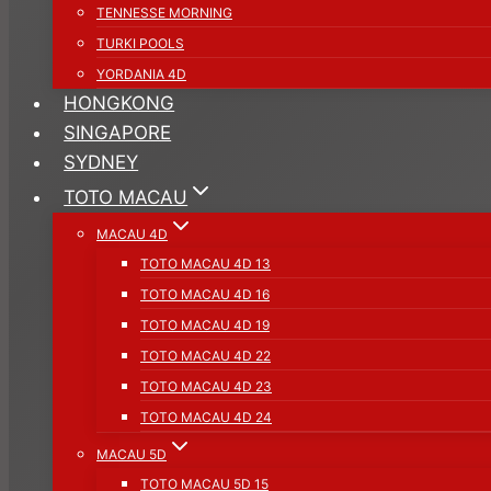
TENNESSE MORNING
TURKI POOLS
YORDANIA 4D
HONGKONG
SINGAPORE
SYDNEY
TOTO MACAU
MACAU 4D
TOTO MACAU 4D 13
TOTO MACAU 4D 16
TOTO MACAU 4D 19
TOTO MACAU 4D 22
TOTO MACAU 4D 23
TOTO MACAU 4D 24
MACAU 5D
TOTO MACAU 5D 15