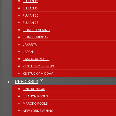
FUJIAN 12
FUJIAN 15
FUJIAN 20
FUJIAN 23
ILLINOIS EVENING
ILLINOIS MIDDAY
JAKARTA
JAPAN
KAMBOJA POOLS
KENTUCKY EVENING
KENTUCKY MIDDAY
PREDIKSI 3
KING KONG 4D
LIBANON POOLS
MAROKO POOLS
NEW YORK EVENING