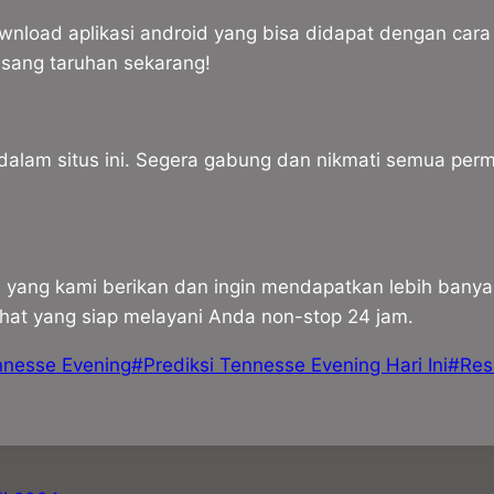
nload aplikasi android yang bisa didapat dengan cara
sang taruhan sekarang!
dalam situs ini. Segera gabung dan nikmati semua perma
i yang kami berikan dan ingin mendapatkan lebih bany
chat yang siap melayani Anda non-stop 24 jam.
nnesse Evening
#
Prediksi Tennesse Evening Hari Ini
#
Res