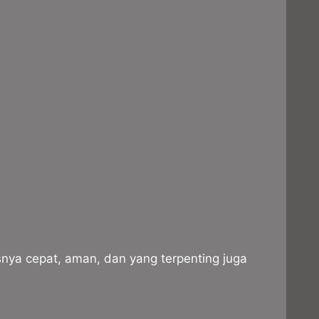
snya cepat, aman, dan yang terpenting juga