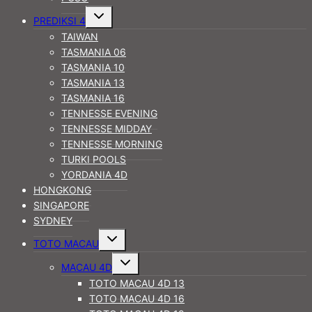
Toggle
PREDIKSI 4
child
menu
TAIWAN
TASMANIA 06
TASMANIA 10
TASMANIA 13
TASMANIA 16
TENNESSE EVENING
TENNESSE MIDDAY
TENNESSE MORNING
TURKI POOLS
YORDANIA 4D
HONGKONG
SINGAPORE
SYDNEY
Toggle
TOTO MACAU
child
menu
Toggle
MACAU 4D
child
menu
TOTO MACAU 4D 13
TOTO MACAU 4D 16