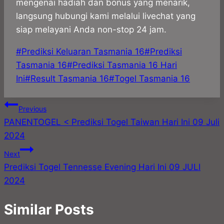
mengenai hadiah dan bonus yang menarik,
langsung hubungi kami melalui livechat yang
siap melayani Anda non-stop 24 jam.
Post
#
Prediksi Keluaran Tasmania 16
#
Prediksi
Tags:
Tasmania 16
#
Prediksi Tasmania 16 Hari
Ini
#
Result Tasmania 16
#
Togel Tasmania 16
Post
Previous
PANENTOGEL < Prediksi Togel Taiwan Hari Ini 09 Juli
navigation
2024
Next
Prediksi Togel Tennesse Evening Hari Ini 09 JULI
2024
Similar Posts