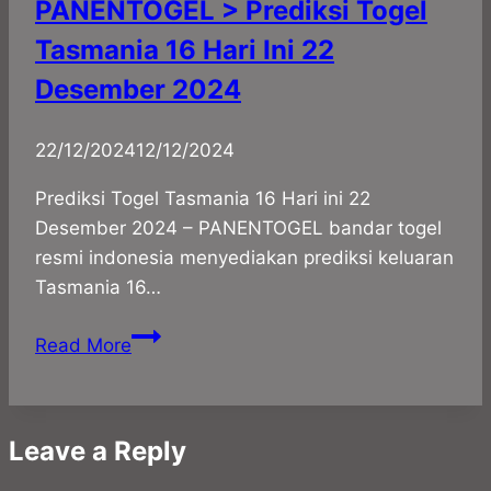
PANENTOGEL > Prediksi Togel
01
Tasmania 16 Hari Ini 22
Desember
2024
Desember 2024
By
22/12/2024
panadmin
12/12/2024
Prediksi Togel Tasmania 16 Hari ini 22
Desember 2024 – PANENTOGEL bandar togel
resmi indonesia menyediakan prediksi keluaran
Tasmania 16…
PANENTOGEL
Read More
>
Prediksi
Togel
Leave a Reply
Tasmania
16