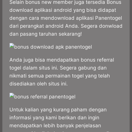
Selain bonus new member juga tersedia Bonus
download aplikasi android yang bisa didapat
dengan cara mendownload aplikasi Panentogel
dari perangkat android Anda. Segera donwload
dan pasang taruhan sekarang!
Anda juga bisa mendapatkan bonus referral
togel dalam situs ini. Segera gabung dan
nikmati semua permainan togel yang telah
disediakan oleh situs ini.
Untuk kalian yang kurang paham dengan
informasi yang kami berikan dan ingin
mendapatkan lebih banyak penjelasan