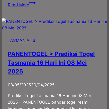
PANENTOGEL
Read More
>
Prediksi
Togel
Tasmania
16
TASMANIA 16
Hari
Ini
PANENTOGEL > Prediksi Togel
30
Tasmania 16 Hari Ini 08 Mei
Desember
2024
2025
By
08/05/2025
panadmin
30/04/2025
Prediksi Togel Tasmania 16 Hari ini 08 Mei
2025 – PANENTOGEL bandar togel resmi
indonesia menyediakan prediksi keluaran