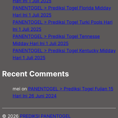
Hari Ini 1 Juli 2025
PANENTOGEL > Prediksi Togel Florida Midday
Hari Ini 1 Juli 2025
PANENTOGEL > Prediksi Togel Turki Pools Hari
Ini 1 Juli 2025
PANENTOGEL > Prediksi Togel Tennesse
Midday Hari Ini 1 Juli 2025
PANENTOGEL > Prediksi Togel Kentucky Midday
Hari 1 Juli 2025
Recent Comments
mei
on
PANENTOGEL > Prediksi Togel Fujian 15
Hari Ini 26 Juni 2024
© 2026
PREDIKSI PANENTOGEL