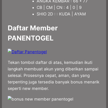
ANGKA KEMBAR : 66 * 77
CB | CM | CN : 4 | 0 | 9
SHIO 2D : : KUDA | AYAM
Daftar Member
PANENTOGEL
Tekan tombol daftar di atas, kemudian ikuti
langkah membuat akun yang diberikan sampai
selesai. Prosesnya cepat, aman, dan yang
terpenting juga tersedia banyak bonus menarik
seperti new member.