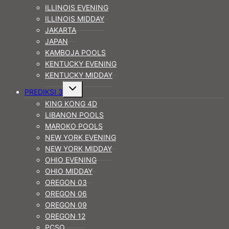
ILLINOIS EVENING
ILLINOIS MIDDAY
JAKARTA
JAPAN
KAMBOJA POOLS
KENTUCKY EVENING
KENTUCKY MIDDAY
Toggle
PREDIKSI 3
child
menu
KING KONG 4D
LIBANON POOLS
MAROKO POOLS
NEW YORK EVENING
NEW YORK MIDDAY
OHIO EVENING
OHIO MIDDAY
OREGON 03
OREGON 06
OREGON 09
OREGON 12
PCSO