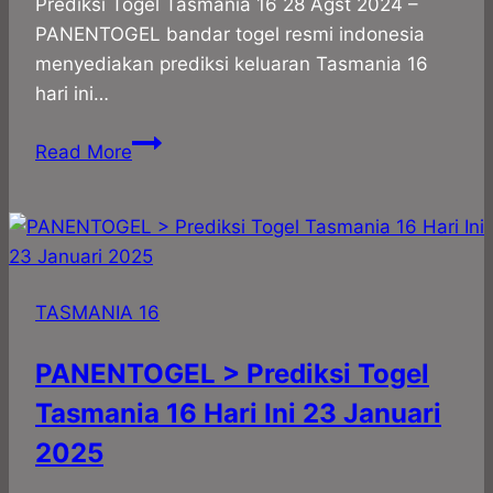
Prediksi Togel Tasmania 16 28 Agst 2024 –
PANENTOGEL bandar togel resmi indonesia
menyediakan prediksi keluaran Tasmania 16
hari ini…
PANENTOGEL
Read More
>
Prediksi
Togel
Tasmania
16
TASMANIA 16
Hari
Ini
PANENTOGEL > Prediksi Togel
28
Tasmania 16 Hari Ini 23 Januari
Agst
2024
2025