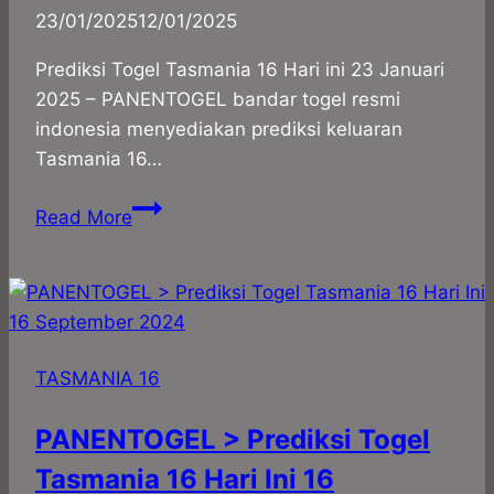
By
23/01/2025
panadmin
12/01/2025
Prediksi Togel Tasmania 16 Hari ini 23 Januari
2025 – PANENTOGEL bandar togel resmi
indonesia menyediakan prediksi keluaran
Tasmania 16…
PANENTOGEL
Read More
>
Prediksi
Togel
Tasmania
16
TASMANIA 16
Hari
Ini
PANENTOGEL > Prediksi Togel
23
Tasmania 16 Hari Ini 16
Januari