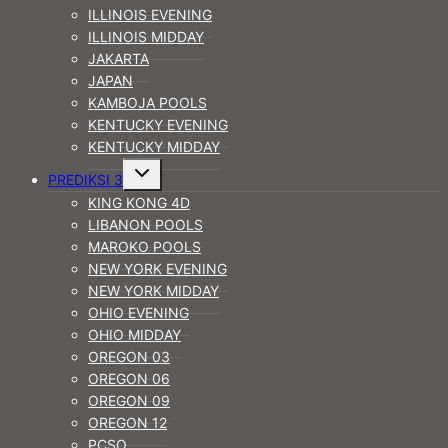
ILLINOIS EVENING
ILLINOIS MIDDAY
JAKARTA
JAPAN
KAMBOJA POOLS
KENTUCKY EVENING
KENTUCKY MIDDAY
Toggle
PREDIKSI 3
child
menu
KING KONG 4D
LIBANON POOLS
MAROKO POOLS
NEW YORK EVENING
NEW YORK MIDDAY
OHIO EVENING
OHIO MIDDAY
OREGON 03
OREGON 06
OREGON 09
OREGON 12
PCSO