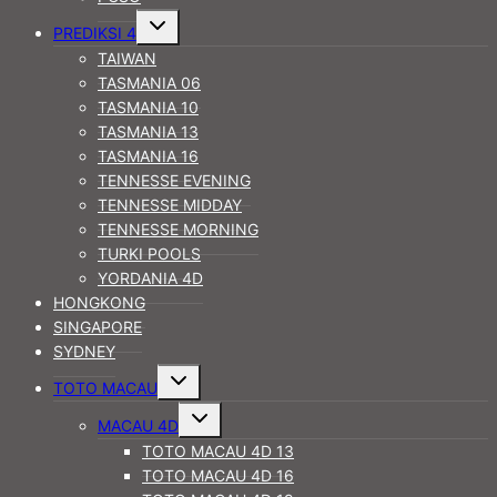
Toggle
PREDIKSI 4
child
menu
TAIWAN
TASMANIA 06
TASMANIA 10
TASMANIA 13
TASMANIA 16
TENNESSE EVENING
TENNESSE MIDDAY
TENNESSE MORNING
TURKI POOLS
YORDANIA 4D
HONGKONG
SINGAPORE
SYDNEY
Toggle
TOTO MACAU
child
menu
Toggle
MACAU 4D
child
menu
TOTO MACAU 4D 13
TOTO MACAU 4D 16