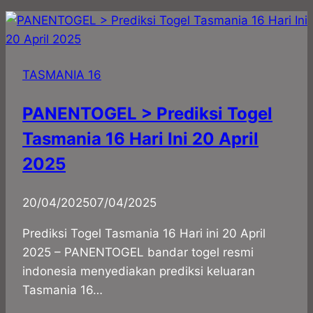
TASMANIA 16
PANENTOGEL > Prediksi Togel
Tasmania 16 Hari Ini 20 April
2025
By
20/04/2025
panadmin
07/04/2025
Prediksi Togel Tasmania 16 Hari ini 20 April
2025 – PANENTOGEL bandar togel resmi
indonesia menyediakan prediksi keluaran
Tasmania 16…