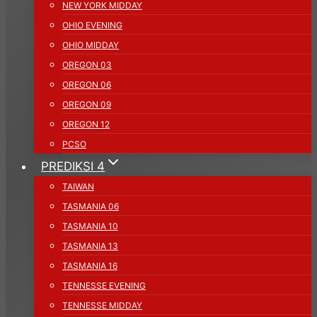
NEW YORK MIDDAY
OHIO EVENING
OHIO MIDDAY
OREGON 03
OREGON 06
OREGON 09
OREGON 12
PCSO
PREDIKSI 4
TAIWAN
TASMANIA 06
TASMANIA 10
TASMANIA 13
TASMANIA 16
TENNESSE EVENING
TENNESSE MIDDAY