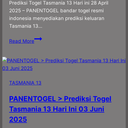
Prediksi Togel Tasmania 13 Hari ini 28 April
2025 – PANENTOGEL bandar togel resmi
indonesia menyediakan prediksi keluaran
Tasmania 13…
PANENTOGEL
Read More
>
Prediksi
Togel
Tasmania
13
TASMANIA 13
Hari
Ini
PANENTOGEL > Prediksi Togel
28
Tasmania 13 Hari Ini 03 Juni
April
2025
2025