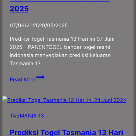
2025
2025
By
07/06/2025
panadmin
20/05/2025
Prediksi Togel Tasmania 13 Hari ini 07 Juni
2025 – PANENTOGEL bandar togel resmi
indonesia menyediakan prediksi keluaran
Tasmania 13…
PANENTOGEL
Read More
>
Prediksi
Togel
Tasmania
TASMANIA 13
13
Hari
Prediksi Togel Tasmania 13 Hari
Ini