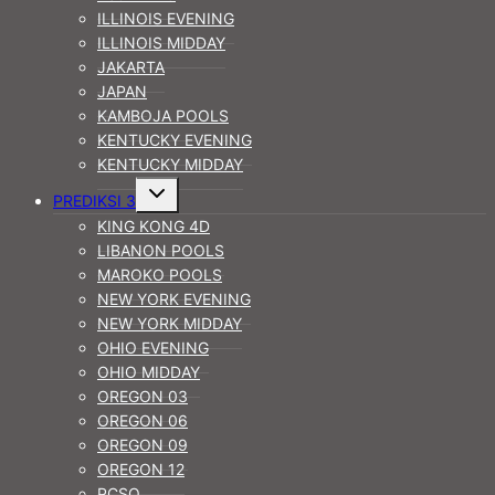
ILLINOIS EVENING
ILLINOIS MIDDAY
JAKARTA
JAPAN
KAMBOJA POOLS
KENTUCKY EVENING
KENTUCKY MIDDAY
Toggle
PREDIKSI 3
child
menu
KING KONG 4D
LIBANON POOLS
MAROKO POOLS
NEW YORK EVENING
NEW YORK MIDDAY
OHIO EVENING
OHIO MIDDAY
OREGON 03
OREGON 06
OREGON 09
OREGON 12
PCSO