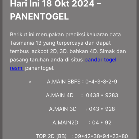
Hari Ini 18 Okt 2024 –
PANENTOGEL
Berikut ini merupakan prediksi keluaran data
Tasmania 13 yang terpercaya dan dapat
tembus jackpot 2D, 3D, bahkan 4D. Simak dan
pasang taruhan anda di situs
bandar togel
resmi
panentogel.
A.MAIN BBFS : 0-4-3-8-2-9
A.MAIN 4D : 0438 * 9283
A.MAIN 3D : 043 * 928
A.MAIN2D : 04 * 92
TOP 2D (BB) : 09*42*38*94*23*80