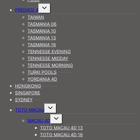
Toggle
PREDIKSI 4
child
menu
TAIWAN
TASMANIA 06
TASMANIA 10
TASMANIA 13
TASMANIA 16
TENNESSE EVENING
TENNESSE MIDDAY
TENNESSE MORNING
TURKI POOLS
YORDANIA 4D
HONGKONG
SINGAPORE
SYDNEY
Toggle
TOTO MACAU
child
menu
Toggle
MACAU 4D
child
menu
TOTO MACAU 4D 13
TOTO MACAU 4D 16