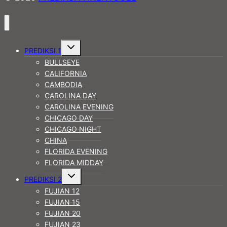
Toggle
PREDIKSI 1
child
menu
BULLSEYE
CALIFORNIA
CAMBODIA
CAROLINA DAY
CAROLINA EVENING
CHICAGO DAY
CHICAGO NIGHT
CHINA
FLORIDA EVENING
FLORIDA MIDDAY
Toggle
PREDIKSI 2
child
menu
FUJIAN 12
FUJIAN 15
FUJIAN 20
FUJIAN 23