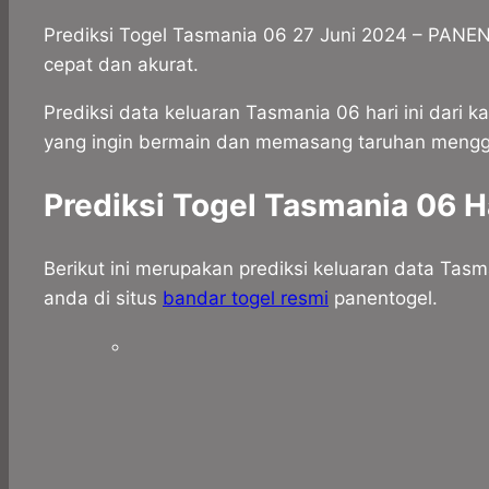
Prediksi Togel Tasmania 06 27 Juni 2024 – PANEN
cepat dan akurat.
Prediksi data keluaran Tasmania 06 hari ini dari 
yang ingin bermain dan memasang taruhan menggun
Prediksi Togel Tasmania 06 H
Berikut ini merupakan prediksi keluaran data Ta
anda di situs
bandar togel resmi
panentogel.