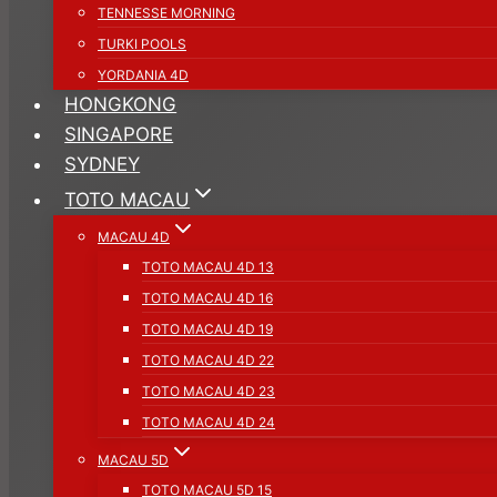
TENNESSE MORNING
TURKI POOLS
YORDANIA 4D
HONGKONG
SINGAPORE
SYDNEY
TOTO MACAU
MACAU 4D
TOTO MACAU 4D 13
TOTO MACAU 4D 16
TOTO MACAU 4D 19
TOTO MACAU 4D 22
TOTO MACAU 4D 23
TOTO MACAU 4D 24
MACAU 5D
TOTO MACAU 5D 15