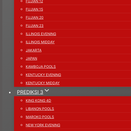
FUJIAN 12
FUJIAN 15
FUJIAN 20
FUJIAN 23
ILLINOIS EVENING
ILLINOIS MIDDAY
JAKARTA
JAPAN
KAMBOJA POOLS
KENTUCKY EVENING
KENTUCKY MIDDAY
PREDIKSI 3
KING KONG 4D
LIBANON POOLS
MAROKO POOLS
NEW YORK EVENING