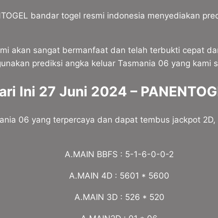
TOGEL bandar togel resmi indonesia menyediakan predik
kami akan sangat bermanfaat dan telah terbukti cepat da
akan prediksi angka keluar Tasmania 06 yang kami sed
ari Ini 27 Juni 2024 – PANENTO
smania 06 yang terpercaya dan dapat tembus jackpot 2D
A.MAIN BBFS : 5-1-6-0-0-2
A.MAIN 4D : 5601 * 5600
A.MAIN 3D : 526 * 520