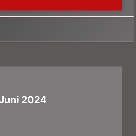
 Juni 2024