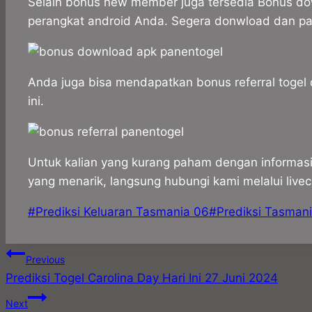
Selain bonus new member juga tersedia Bonus dow
perangkat android Anda. Segera donwload dan pa
Anda juga bisa mendapatkan bonus referral togel 
ini.
Untuk kalian yang kurang paham dengan informas
yang menarik, langsung hubungi kami melalui live
Post
#
Prediksi Keluaran Tasmania 06
#
Prediksi Tasman
Tags:
Post
Previous
Prediksi Togel Carolina Day Hari Ini 27 Juni 2024
navigation
Next