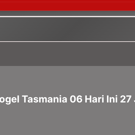
gel Tasmania 06 Hari Ini 27