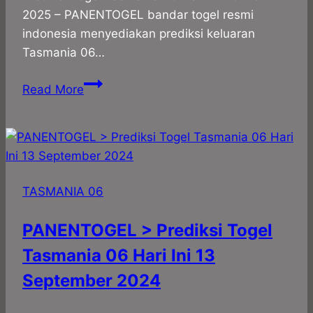
2025 – PANENTOGEL bandar togel resmi
indonesia menyediakan prediksi keluaran
Tasmania 06…
PANENTOGEL
Read More
>
Prediksi
Togel
Tasmania
06
TASMANIA 06
Hari
Ini
PANENTOGEL > Prediksi Togel
23
Tasmania 06 Hari Ini 13
Mei
2025
September 2024