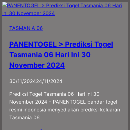
TASMANIA 06
PANENTOGEL > Prediksi Togel
Tasmania 06 Hari Ini 30
November 2024
By
30/11/2024
panadmin
24/11/2024
Prediksi Togel Tasmania 06 Hari Ini 30
November 2024 – PANENTOGEL bandar togel
resmi indonesia menyediakan prediksi keluaran
Tasmania 06…
PANENTOGEL