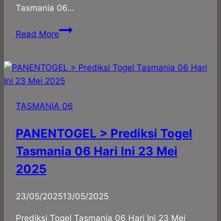
Tasmania 06…
PANENTOGEL
Read More
>
Prediksi
Togel
Tasmania
06
TASMANIA 06
Hari
Ini
PANENTOGEL > Prediksi Togel
20
Tasmania 06 Hari Ini 23 Mei
April
2025
2025
By
23/05/2025
panadmin
13/05/2025
Prediksi Togel Tasmania 06 Hari Ini 23 Mei