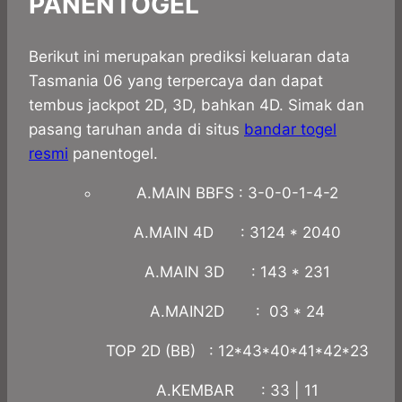
PANENTOGEL
Berikut ini merupakan prediksi keluaran data
Tasmania 06 yang terpercaya dan dapat
tembus jackpot 2D, 3D, bahkan 4D. Simak dan
pasang taruhan anda di situs
bandar togel
resmi
panentogel.
A.MAIN BBFS : 3-0-0-1-4-2
A.MAIN 4D : 3124 * 2040
A.MAIN 3D : 143 * 231
A.MAIN2D : 03 * 24
TOP 2D (BB) : 12*43*40*41*42*23
A.KEMBAR : 33 | 11