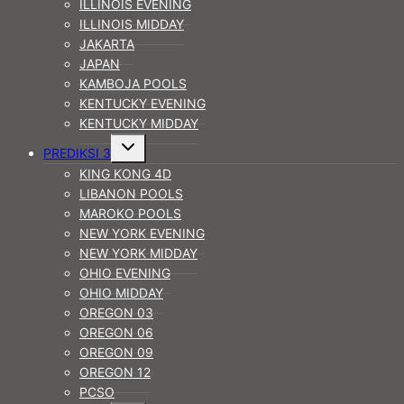
ILLINOIS EVENING
ILLINOIS MIDDAY
JAKARTA
JAPAN
KAMBOJA POOLS
KENTUCKY EVENING
KENTUCKY MIDDAY
Toggle
PREDIKSI 3
child
menu
KING KONG 4D
LIBANON POOLS
MAROKO POOLS
NEW YORK EVENING
NEW YORK MIDDAY
OHIO EVENING
OHIO MIDDAY
OREGON 03
OREGON 06
OREGON 09
OREGON 12
PCSO