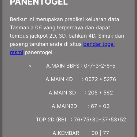
PANENTOGEL
Berikut ini merupakan prediksi keluaran data
Tasmania 06 yang terpercaya dan dapat
tembus jackpot 2D, 3D, bahkan 4D. Simak dan
pasang taruhan anda di situs
bandar togel
resmi
panentogel.
A.MAIN BBFS : 0-7-3-2-6-5
A.MAIN 4D : 0672 * 5276
A.MAIN 3D : 205 * 562
A.MAIN2D : 67 * 03
TOP 2D (BB) : 76*75*30*37*53*52
A.KEMBAR : 00 | 77