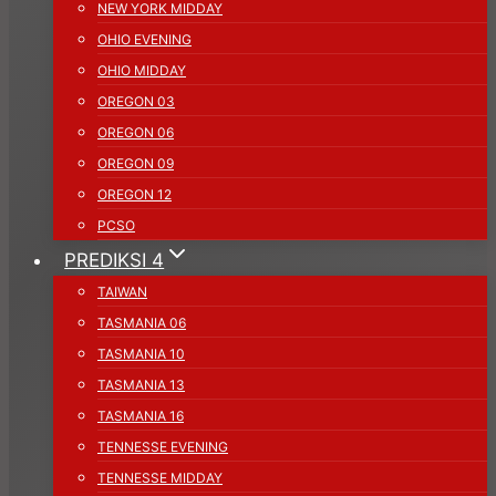
NEW YORK MIDDAY
OHIO EVENING
OHIO MIDDAY
OREGON 03
OREGON 06
OREGON 09
OREGON 12
PCSO
PREDIKSI 4
TAIWAN
TASMANIA 06
TASMANIA 10
TASMANIA 13
TASMANIA 16
TENNESSE EVENING
TENNESSE MIDDAY