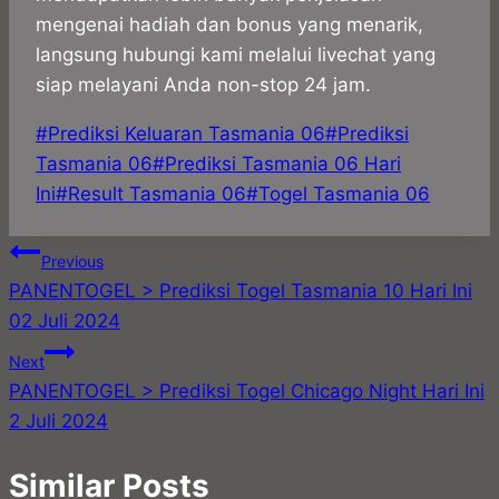
mengenai hadiah dan bonus yang menarik,
langsung hubungi kami melalui livechat yang
siap melayani Anda non-stop 24 jam.
Post
#
Prediksi Keluaran Tasmania 06
#
Prediksi
Tags:
Tasmania 06
#
Prediksi Tasmania 06 Hari
Ini
#
Result Tasmania 06
#
Togel Tasmania 06
Post
Previous
PANENTOGEL > Prediksi Togel Tasmania 10 Hari Ini
navigation
02 Juli 2024
Next
PANENTOGEL > Prediksi Togel Chicago Night Hari Ini
2 Juli 2024
Similar Posts