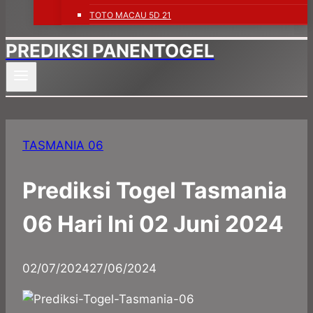
TOTO MACAU 5D 21
PREDIKSI PANENTOGEL
TASMANIA 06
Prediksi Togel Tasmania
06 Hari Ini 02 Juni 2024
By
02/07/2024
panadmin
27/06/2024