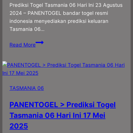
Prediksi Togel Tasmania 06 Hari Ini 23 Agustus
2024 – PANENTOGEL bandar togel resmi
indonesia menyediakan prediksi keluaran
Tasmania 06…
PANENTOGEL
Read More
>
Prediksi
Togel
Tasmania
06
TASMANIA 06
Hari
Ini
PANENTOGEL > Prediksi Togel
23
Tasmania 06 Hari Ini 17 Mei
Agustus
2024
2025