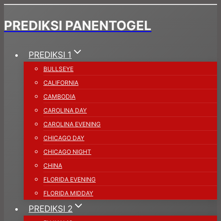
Skip
PREDIKSI PANENTOGEL
to
content
PREDIKSI 1
BULLSEYE
CALIFORNIA
CAMBODIA
CAROLINA DAY
CAROLINA EVENING
CHICAGO DAY
CHICAGO NIGHT
CHINA
FLORIDA EVENING
FLORIDA MIDDAY
PREDIKSI 2