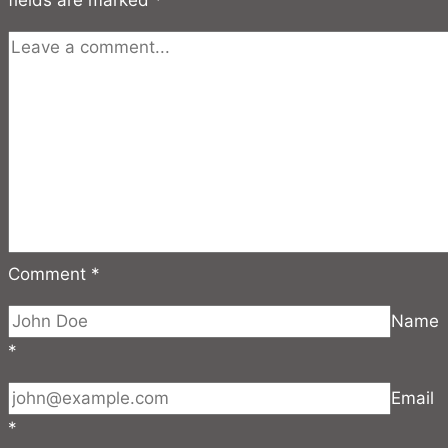
02
April
2025
Comment
*
Name
*
Email
*