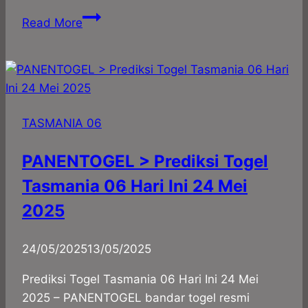
PANENTOGEL
Read More
>
Prediksi
Togel
Tasmania
06
TASMANIA 06
Hari
Ini
PANENTOGEL > Prediksi Togel
30
Tasmania 06 Hari Ini 24 Mei
Januari
2025
2025
By
24/05/2025
panadmin
13/05/2025
Prediksi Togel Tasmania 06 Hari Ini 24 Mei
2025 – PANENTOGEL bandar togel resmi