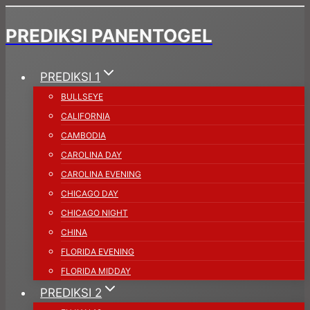
Skip
PREDIKSI PANENTOGEL
to
content
PREDIKSI 1
BULLSEYE
CALIFORNIA
CAMBODIA
CAROLINA DAY
CAROLINA EVENING
CHICAGO DAY
CHICAGO NIGHT
CHINA
FLORIDA EVENING
FLORIDA MIDDAY
PREDIKSI 2