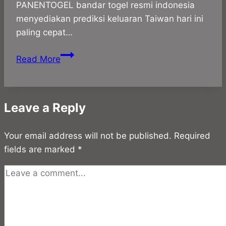
PANENTOGEL bandar togel resmi indonesia
menyediakan prediksi keluaran Taiwan hari ini
paling cepat…
PANENTOGEL
Read More
<
Prediksi
Togel
Leave a Reply
Taiwan
Hari
Your email address will not be published.
Ini
Required
fields are marked
02
*
MARET
2025