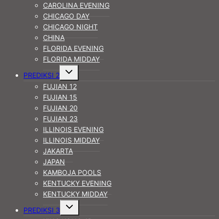
CAROLINA EVENING
CHICAGO DAY
CHICAGO NIGHT
CHINA
FLORIDA EVENING
FLORIDA MIDDAY
Toggle
PREDIKSI 2
child
menu
FUJIAN 12
FUJIAN 15
FUJIAN 20
FUJIAN 23
ILLINOIS EVENING
ILLINOIS MIDDAY
JAKARTA
JAPAN
KAMBOJA POOLS
KENTUCKY EVENING
KENTUCKY MIDDAY
Toggle
PREDIKSI 3
child
menu