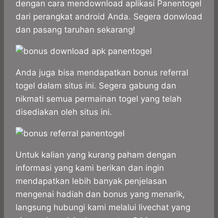
dengan cara mendownload aplikasi Panentogel
dari perangkat android Anda. Segera donwload
dan pasang taruhan sekarang!
Anda juga bisa mendapatkan bonus referral
togel dalam situs ini. Segera gabung dan
nikmati semua permainan togel yang telah
disediakan oleh situs ini.
Untuk kalian yang kurang paham dengan
informasi yang kami berikan dan ingin
mendapatkan lebih banyak penjelasan
mengenai hadiah dan bonus yang menarik,
langsung hubungi kami melalui livechat yang