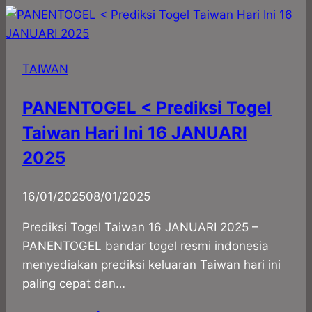
Togel
Taiwan
Hari
TAIWAN
Ini
24
PANENTOGEL < Prediksi Togel
Juni
Taiwan Hari Ini 16 JANUARI
2024
2025
By
16/01/2025
panadmin
08/01/2025
Prediksi Togel Taiwan 16 JANUARI 2025 –
PANENTOGEL bandar togel resmi indonesia
menyediakan prediksi keluaran Taiwan hari ini
paling cepat dan…