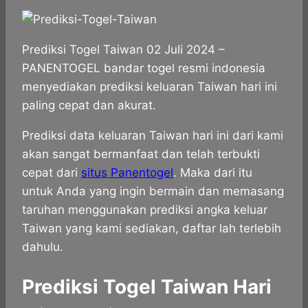
Prediksi Togel Taiwan 02 Juli 2024 –
PANENTOGEL bandar togel resmi indonesia
menyediakan prediksi keluaran Taiwan hari ini
paling cepat dan akurat.
Prediksi data keluaran Taiwan hari ini dari kami
akan sangat bermanfaat dan telah terbukti
cepat dari
situs Panentogel
. Maka dari itu
untuk Anda yang ingin bermain dan memasang
taruhan menggunakan prediksi angka keluar
Taiwan yang kami sediakan, daftar lah terlebih
dahulu.
Prediksi Togel Taiwan Hari