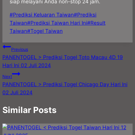
siap melayani Anda non-stop 24 jam.
Post
#
Prediksi Keluaran Taiwan
#
Prediksi
Tags:
Taiwan
#
Prediksi Taiwan Hari Ini
#
Result
Taiwan
#
Togel Taiwan
Post
Previous
PANENTOGEL > Prediksi Togel Toto Macau 4D 19
navigation
Hari Ini 02 Juli 2024
Next
PANENTOGEL > Prediksi Togel Chicago Day Hari Ini
02 Juli 2024
Similar Posts