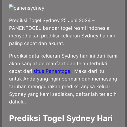
Prediksi Togel Sydney 25 Juni 2024 –
PANENTOGEL bandar togel resmi indonesia
menyediakan prediksi keluaran Sydney hari ini
paling cepat dan akurat.
Prediksi data keluaran Sydney hari ini dari kami
akan sangat bermanfaat dan telah terbukti
cepat dari
situs Panentogel
. Maka dari itu
untuk Anda yang ingin bermain dan memasang
taruhan menggunakan prediksi angka keluar
Sydney yang kami sediakan, daftar lah terlebih
dahulu.
Prediksi Togel Sydney Hari