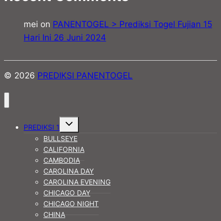
mei
on
PANENTOGEL > Prediksi Togel Fujian 15
Hari Ini 26 Juni 2024
© 2026
PREDIKSI PANENTOGEL
Toggle
PREDIKSI 1
child
menu
BULLSEYE
CALIFORNIA
CAMBODIA
CAROLINA DAY
CAROLINA EVENING
CHICAGO DAY
CHICAGO NIGHT
CHINA