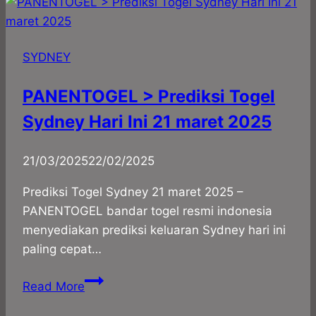
Togel
Sydney
Hari
SYDNEY
Ini
04
PANENTOGEL > Prediksi Togel
Oktober
Sydney Hari Ini 21 maret 2025
2024
By
21/03/2025
panadmin
22/02/2025
Prediksi Togel Sydney 21 maret 2025 –
PANENTOGEL bandar togel resmi indonesia
menyediakan prediksi keluaran Sydney hari ini
paling cepat…
PANENTOGEL
Read More
>