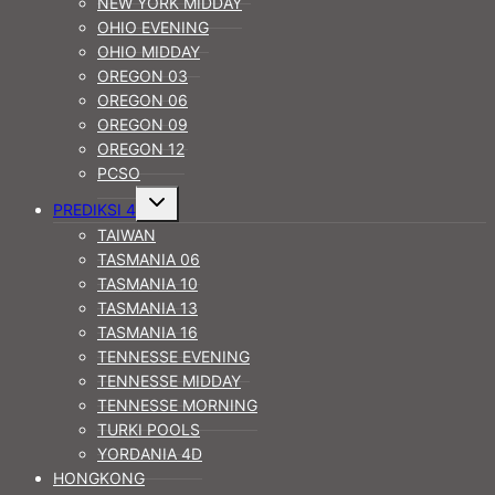
NEW YORK MIDDAY
OHIO EVENING
OHIO MIDDAY
OREGON 03
OREGON 06
OREGON 09
OREGON 12
PCSO
Toggle
PREDIKSI 4
child
menu
TAIWAN
TASMANIA 06
TASMANIA 10
TASMANIA 13
TASMANIA 16
TENNESSE EVENING
TENNESSE MIDDAY
TENNESSE MORNING
TURKI POOLS
YORDANIA 4D
HONGKONG