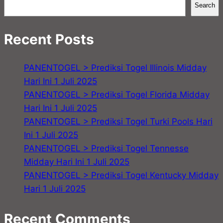
Search
Recent Posts
PANENTOGEL > Prediksi Togel Illinois Midday
Hari Ini 1 Juli 2025
PANENTOGEL > Prediksi Togel Florida Midday
Hari Ini 1 Juli 2025
PANENTOGEL > Prediksi Togel Turki Pools Hari
Ini 1 Juli 2025
PANENTOGEL > Prediksi Togel Tennesse
Midday Hari Ini 1 Juli 2025
PANENTOGEL > Prediksi Togel Kentucky Midday
Hari 1 Juli 2025
Recent Comments