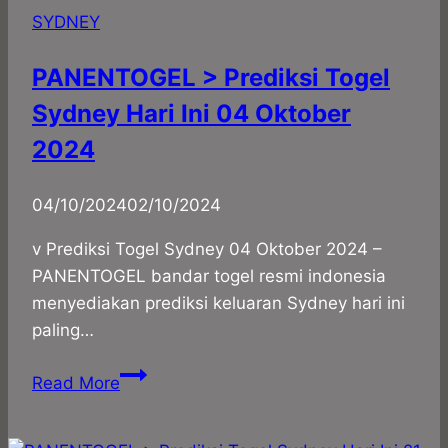
Hari
SYDNEY
Ini
11
PANENTOGEL > Prediksi Togel
maret
Sydney Hari Ini 04 Oktober
2025
2024
By
04/10/2024
panadmin
02/10/2024
v Prediksi Togel Sydney 04 Oktober 2024 –
PANENTOGEL bandar togel resmi indonesia
menyediakan prediksi keluaran Sydney hari ini
paling…
PANENTOGEL
Read More
>
Prediksi