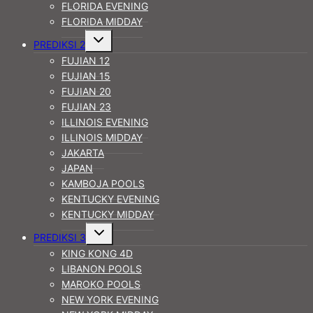
FLORIDA EVENING
FLORIDA MIDDAY
Toggle
PREDIKSI 2
child
menu
FUJIAN 12
FUJIAN 15
FUJIAN 20
FUJIAN 23
ILLINOIS EVENING
ILLINOIS MIDDAY
JAKARTA
JAPAN
KAMBOJA POOLS
KENTUCKY EVENING
KENTUCKY MIDDAY
Toggle
PREDIKSI 3
child
menu
KING KONG 4D
LIBANON POOLS
MAROKO POOLS
NEW YORK EVENING