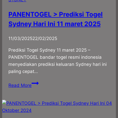
PANENTOGEL > Prediksi Togel
Sydney Hari Ini 11 maret 2025
By
11/03/2025
panadmin
22/02/2025
Prediksi Togel Sydney 11 maret 2025 –
PANENTOGEL bandar togel resmi indonesia
menyediakan prediksi keluaran Sydney hari ini
paling cepat…
PANENTOGEL
Read More
>
Prediksi
Togel
Sydney