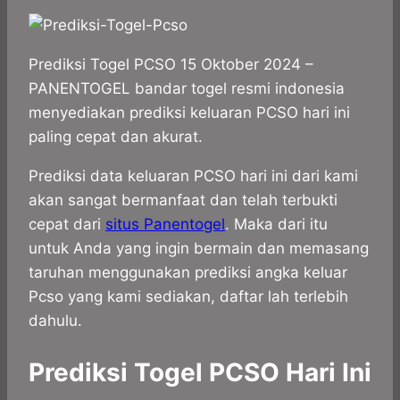
Prediksi Togel PCSO 15 Oktober 2024 –
PANENTOGEL bandar togel resmi indonesia
menyediakan prediksi keluaran PCSO hari ini
paling cepat dan akurat.
Prediksi data keluaran PCSO hari ini dari kami
akan sangat bermanfaat dan telah terbukti
cepat dari
situs Panentogel
. Maka dari itu
untuk Anda yang ingin bermain dan memasang
taruhan menggunakan prediksi angka keluar
Pcso yang kami sediakan, daftar lah terlebih
dahulu.
Prediksi Togel PCSO Hari Ini