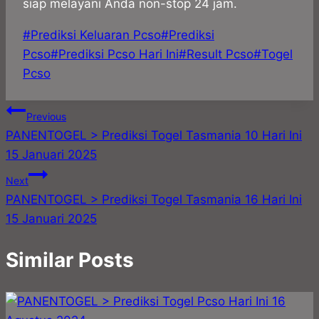
siap melayani Anda non-stop 24 jam.
Post
#
Prediksi Keluaran Pcso
#
Prediksi
Tags:
Pcso
#
Prediksi Pcso Hari Ini
#
Result Pcso
#
Togel
Pcso
Post
Previous
PANENTOGEL > Prediksi Togel Tasmania 10 Hari Ini
navigation
15 Januari 2025
Next
PANENTOGEL > Prediksi Togel Tasmania 16 Hari Ini
15 Januari 2025
Similar Posts