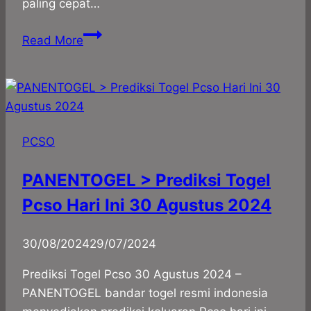
paling cepat…
PANENTOGEL
Read More
>
Prediksi
Togel
PCSO
Hari
PCSO
Ini
24
PANENTOGEL > Prediksi Togel
APRIL
Pcso Hari Ini 30 Agustus 2024
2025
By
30/08/2024
panadmin
29/07/2024
Prediksi Togel Pcso 30 Agustus 2024 –
PANENTOGEL bandar togel resmi indonesia