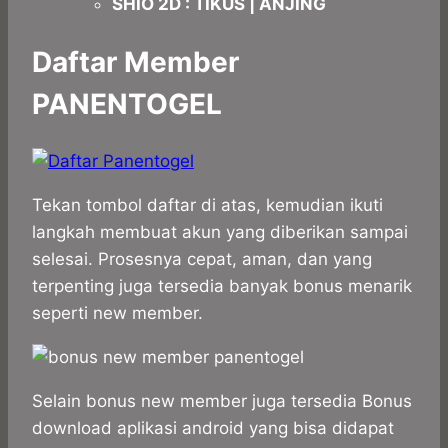
SHIO 2D : TIKUS | ANJING
Daftar Member
PANENTOGEL
Tekan tombol daftar di atas, kemudian ikuti
langkah membuat akun yang diberikan sampai
selesai. Prosesnya cepat, aman, dan yang
terpenting juga tersedia banyak bonus menarik
seperti new member.
Selain bonus new member juga tersedia Bonus
download aplikasi android yang bisa didapat