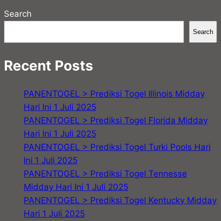
Search
Search
Recent Posts
PANENTOGEL > Prediksi Togel Illinois Midday
Hari Ini 1 Juli 2025
PANENTOGEL > Prediksi Togel Florida Midday
Hari Ini 1 Juli 2025
PANENTOGEL > Prediksi Togel Turki Pools Hari
Ini 1 Juli 2025
PANENTOGEL > Prediksi Togel Tennesse
Midday Hari Ini 1 Juli 2025
PANENTOGEL > Prediksi Togel Kentucky Midday
Hari 1 Juli 2025