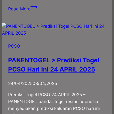
PANENTOGEL
Read More
>
Prediksi
Togel
PCSO
Hari
PCSO
Ini
22
PANENTOGEL > Prediksi Togel
JANUARI
PCSO Hari Ini 24 APRIL 2025
2025
By
24/04/2025
panadmin
08/04/2025
Prediksi Togel PCSO 24 APRIL 2025 –
PANENTOGEL bandar togel resmi indonesia
menyediakan prediksi keluaran PCSO hari ini