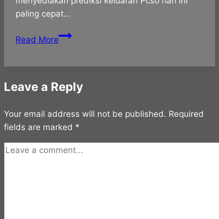
menyediakan prediksi keluaran Pcso hari ini
paling cepat…
PANENTOGEL
Read More
>
Prediksi
Togel
Leave a Reply
Pcso
Hari
Your email address will not be published.
Ini
Required
fields are marked
30
*
Agustus
2024