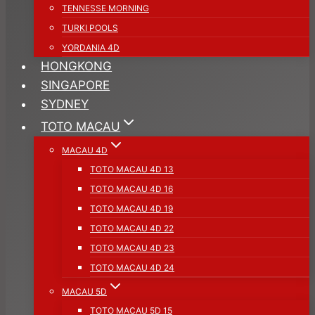
TENNESSE MORNING
TURKI POOLS
YORDANIA 4D
HONGKONG
SINGAPORE
SYDNEY
TOTO MACAU
MACAU 4D
TOTO MACAU 4D 13
TOTO MACAU 4D 16
TOTO MACAU 4D 19
TOTO MACAU 4D 22
TOTO MACAU 4D 23
TOTO MACAU 4D 24
MACAU 5D
TOTO MACAU 5D 15