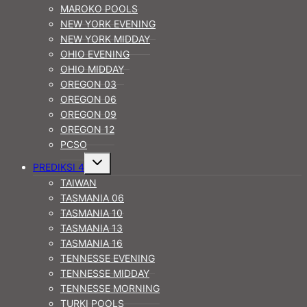
MAROKO POOLS
NEW YORK EVENING
NEW YORK MIDDAY
OHIO EVENING
OHIO MIDDAY
OREGON 03
OREGON 06
OREGON 09
OREGON 12
PCSO
Toggle
PREDIKSI 4
child
menu
TAIWAN
TASMANIA 06
TASMANIA 10
TASMANIA 13
TASMANIA 16
TENNESSE EVENING
TENNESSE MIDDAY
TENNESSE MORNING
TURKI POOLS