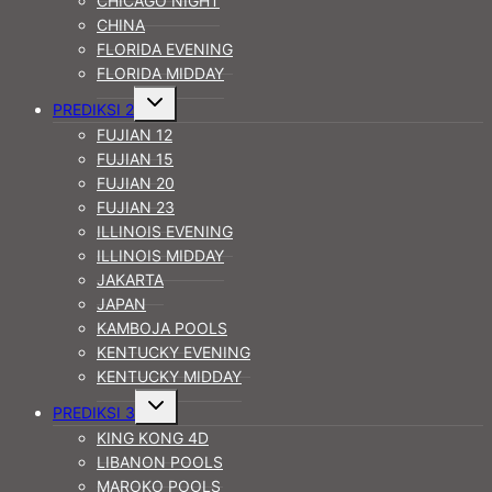
CHICAGO NIGHT
CHINA
FLORIDA EVENING
FLORIDA MIDDAY
Toggle
PREDIKSI 2
child
menu
FUJIAN 12
FUJIAN 15
FUJIAN 20
FUJIAN 23
ILLINOIS EVENING
ILLINOIS MIDDAY
JAKARTA
JAPAN
KAMBOJA POOLS
KENTUCKY EVENING
KENTUCKY MIDDAY
Toggle
PREDIKSI 3
child
menu
KING KONG 4D
LIBANON POOLS
MAROKO POOLS