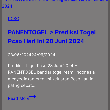
Togel
PCSO
Hari
PCSO
Ini
02
PANENTOGEL > Prediksi Togel
JUNI
Pcso Hari Ini 28 Juni 2024
2025
By
28/06/2024
panadmin
24/06/2024
Prediksi Togel Pcso 28 Juni 2024 –
PANENTOGEL bandar togel resmi indonesia
menyediakan prediksi keluaran Pcso hari ini
paling cepat…
PANENTOGEL
Read More
>
Prediksi