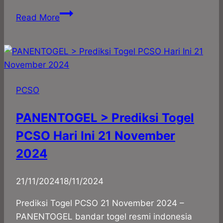
PANENTOGEL
Read More
>
Prediksi
Togel
PCSO
Hari
PCSO
Ini
29
PANENTOGEL > Prediksi Togel
Oktober
PCSO Hari Ini 21 November
2024
2024
By
21/11/2024
panadmin
18/11/2024
Prediksi Togel PCSO 21 November 2024 –
PANENTOGEL bandar togel resmi indonesia