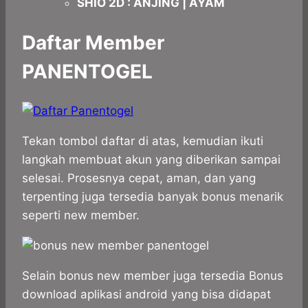
SHIO 2D : ANJING | AYAM
Daftar Member
PANENTOGEL
Tekan tombol daftar di atas, kemudian ikuti
langkah membuat akun yang diberikan sampai
selesai. Prosesnya cepat, aman, dan yang
terpenting juga tersedia banyak bonus menarik
seperti new member.
Selain bonus new member juga tersedia Bonus
download aplikasi android yang bisa didapat