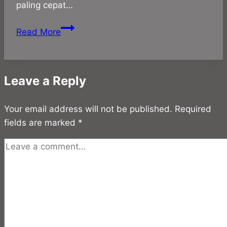
paling cepat…
PANENTOGEL
Read More
>
Prediksi
Togel
Leave a Reply
PCSO
Hari
Your email address will not be published.
Ini
Required
fields are marked
01
*
JANUARI
2025