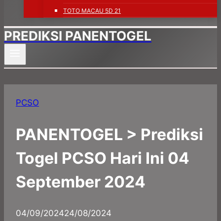
TOTO MACAU 5D 21
PREDIKSI PANENTOGEL
PCSO
PANENTOGEL > Prediksi
Togel PCSO Hari Ini 04
September 2024
By
04/09/2024
panadmin
24/08/2024