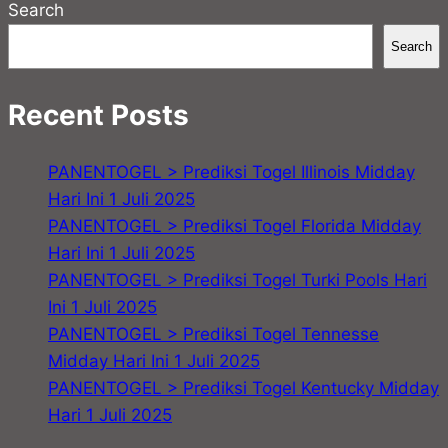
Search
Search
Recent Posts
PANENTOGEL > Prediksi Togel Illinois Midday
Hari Ini 1 Juli 2025
PANENTOGEL > Prediksi Togel Florida Midday
Hari Ini 1 Juli 2025
PANENTOGEL > Prediksi Togel Turki Pools Hari
Ini 1 Juli 2025
PANENTOGEL > Prediksi Togel Tennesse
Midday Hari Ini 1 Juli 2025
PANENTOGEL > Prediksi Togel Kentucky Midday
Hari 1 Juli 2025