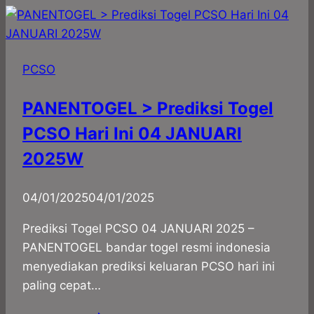
Togel
Pcso
Hari
PCSO
Ini
28
PANENTOGEL > Prediksi Togel
Juni
PCSO Hari Ini 04 JANUARI
2024
2025W
By
04/01/2025
panadmin
04/01/2025
Prediksi Togel PCSO 04 JANUARI 2025 –
PANENTOGEL bandar togel resmi indonesia
menyediakan prediksi keluaran PCSO hari ini
paling cepat…