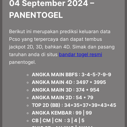
04 September 2024 –
PANENTOGEL
Berikut ini merupakan prediksi keluaran data
Pcso yang terpercaya dan dapat tembus
jackpot 2D, 3D, bahkan 4D. Simak dan pasang
taruhan anda di situs
bandar togel resmi
panentogel.
ANGKA MAIN BBFS : 3-4-5-7-9-9
ANGKA MAIN 4D : 3497 * 3995
ANGKA MAIN 3D : 374 * 954
ANGKA MAIN 2D : 54 * 79
TOP 2D (BB) : 34*35*37*39*43*45
ANGKA KEMBAR : 99 | 99
CB | CM | CN : 3 | 4 | 5