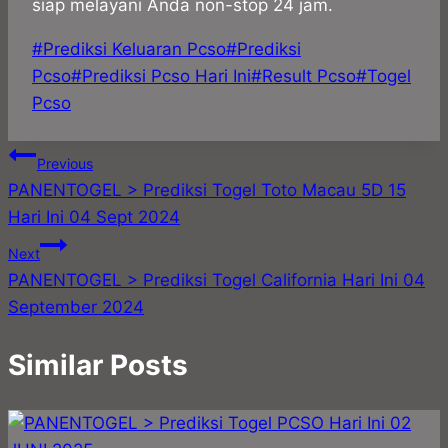
siap melayani Anda non-stop 24 jam.
Post
#
Prediksi Keluaran Pcso
#
Prediksi
Tags:
Pcso
#
Prediksi Pcso Hari Ini
#
Result Pcso
#
Togel
Pcso
Post
Previous
PANENTOGEL > Prediksi Togel Toto Macau 5D 15
navigation
Hari Ini 04 Sept 2024
Next
PANENTOGEL > Prediksi Togel California Hari Ini 04
September 2024
Similar Posts