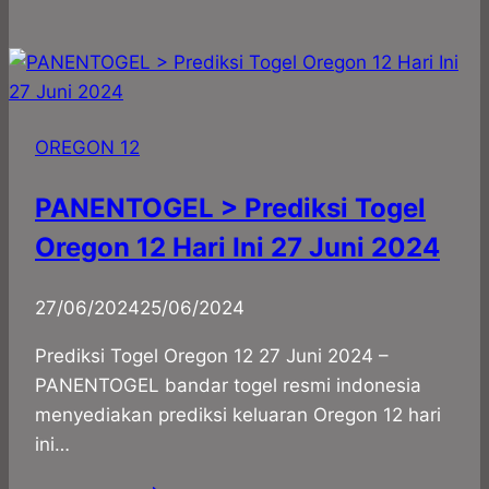
>
Prediksi
Togel
Oregon
12
OREGON 12
Hari
Ini
PANENTOGEL > Prediksi Togel
08
Oregon 12 Hari Ini 27 Juni 2024
Desember
2024
By
27/06/2024
panadmin
25/06/2024
Prediksi Togel Oregon 12 27 Juni 2024 –
PANENTOGEL bandar togel resmi indonesia
menyediakan prediksi keluaran Oregon 12 hari
ini…