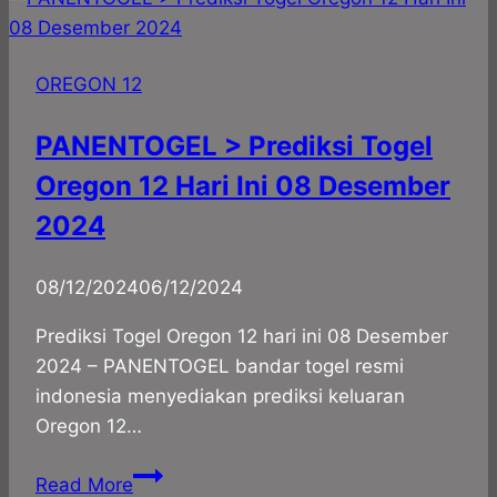
Togel
Oregon
12
OREGON 12
Hari
Ini
PANENTOGEL > Prediksi Togel
19
Oregon 12 Hari Ini 08 Desember
Juli
2024
2024
By
08/12/2024
panadmin
06/12/2024
Prediksi Togel Oregon 12 hari ini 08 Desember
2024 – PANENTOGEL bandar togel resmi
indonesia menyediakan prediksi keluaran
Oregon 12…
PANENTOGEL
Read More