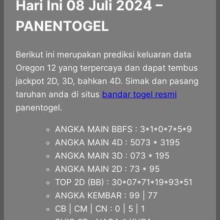
Hari Ini 08 Juli 2024 –
PANENTOGEL
Berikut ini merupakan prediksi keluaran data
Oregon 12 yang terpercaya dan dapat tembus
jackpot 2D, 3D, bahkan 4D. Simak dan pasang
taruhan anda di situs
bandar togel resmi
panentogel.
ANGKA MAIN BBFS : 3*1*0*7*5*9
ANGKA MAIN 4D : 5073 * 3195
ANGKA MAIN 3D : 073 * 195
ANGKA MAIN 2D : 73 * 95
TOP 2D (BB) : 30*07*71*19*93*51
ANGKA KEMBAR : 99 | 77
CB | CM | CN : 0 | 5 | 1