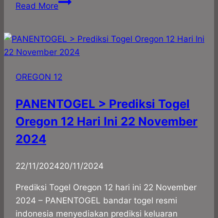
PANENTOGEL
Read More
>
Prediksi
Togel
Oregon
12
OREGON 12
Hari
Ini
PANENTOGEL > Prediksi Togel
27
Oregon 12 Hari Ini 22 November
Juni
2024
2024
By
22/11/2024
panadmin
20/11/2024
Prediksi Togel Oregon 12 hari ini 22 November
2024 – PANENTOGEL bandar togel resmi
indonesia menyediakan prediksi keluaran