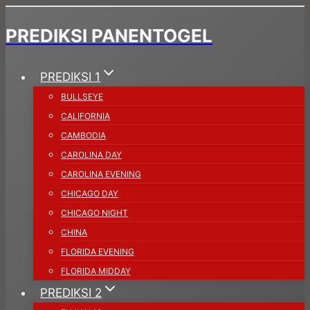
Skip
PREDIKSI PANENTOGEL
to
content
PREDIKSI 1
BULLSEYE
CALIFORNIA
CAMBODIA
CAROLINA DAY
CAROLINA EVENING
CHICAGO DAY
CHICAGO NIGHT
CHINA
FLORIDA EVENING
FLORIDA MIDDAY
PREDIKSI 2