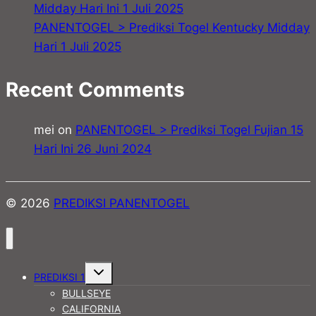
Midday Hari Ini 1 Juli 2025
PANENTOGEL > Prediksi Togel Kentucky Midday
Hari 1 Juli 2025
Recent Comments
mei
on
PANENTOGEL > Prediksi Togel Fujian 15
Hari Ini 26 Juni 2024
© 2026
PREDIKSI PANENTOGEL
Toggle
PREDIKSI 1
child
menu
BULLSEYE
CALIFORNIA