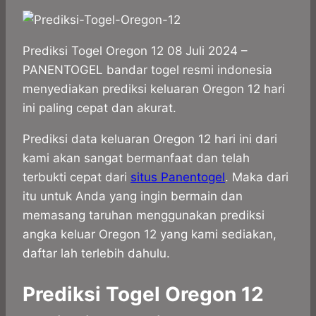
Prediksi Togel Oregon 12 08 Juli 2024 –
PANENTOGEL bandar togel resmi indonesia
menyediakan prediksi keluaran Oregon 12 hari
ini paling cepat dan akurat.
Prediksi data keluaran Oregon 12 hari ini dari
kami akan sangat bermanfaat dan telah
terbukti cepat dari
situs Panentogel
. Maka dari
itu untuk Anda yang ingin bermain dan
memasang taruhan menggunakan prediksi
angka keluar Oregon 12 yang kami sediakan,
daftar lah terlebih dahulu.
Prediksi Togel Oregon 12