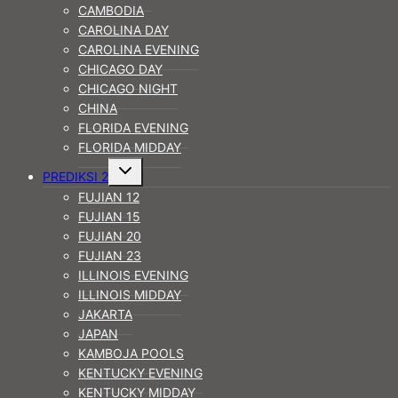
CAMBODIA
CAROLINA DAY
CAROLINA EVENING
CHICAGO DAY
CHICAGO NIGHT
CHINA
FLORIDA EVENING
FLORIDA MIDDAY
Toggle
PREDIKSI 2
child
menu
FUJIAN 12
FUJIAN 15
FUJIAN 20
FUJIAN 23
ILLINOIS EVENING
ILLINOIS MIDDAY
JAKARTA
JAPAN
KAMBOJA POOLS
KENTUCKY EVENING
KENTUCKY MIDDAY