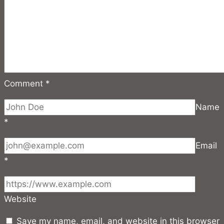
Comment
*
Name
*
Email
*
Website
Save my name, email, and website in this browser