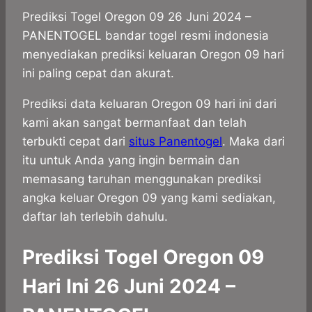
Prediksi Togel Oregon 09 26 Juni 2024 –
PANENTOGEL bandar togel resmi indonesia
menyediakan prediksi keluaran Oregon 09 hari
ini paling cepat dan akurat.
Prediksi data keluaran Oregon 09 hari ini dari
kami akan sangat bermanfaat dan telah
terbukti cepat dari
situs Panentogel
. Maka dari
itu untuk Anda yang ingin bermain dan
memasang taruhan menggunakan prediksi
angka keluar Oregon 09 yang kami sediakan,
daftar lah terlebih dahulu.
Prediksi Togel Oregon 09
Hari Ini 26 Juni 2024 –