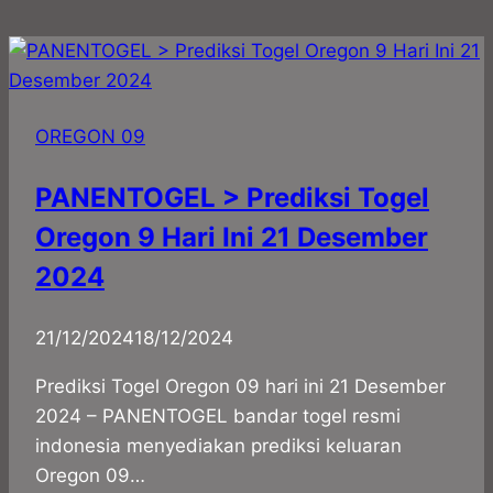
OREGON 09
PANENTOGEL > Prediksi Togel
Oregon 9 Hari Ini 21 Desember
2024
By
21/12/2024
panadmin
18/12/2024
Prediksi Togel Oregon 09 hari ini 21 Desember
2024 – PANENTOGEL bandar togel resmi
indonesia menyediakan prediksi keluaran
Oregon 09…