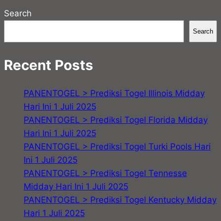
Search
Search
Recent Posts
PANENTOGEL > Prediksi Togel Illinois Midday
Hari Ini 1 Juli 2025
PANENTOGEL > Prediksi Togel Florida Midday
Hari Ini 1 Juli 2025
PANENTOGEL > Prediksi Togel Turki Pools Hari
Ini 1 Juli 2025
PANENTOGEL > Prediksi Togel Tennesse
Midday Hari Ini 1 Juli 2025
PANENTOGEL > Prediksi Togel Kentucky Midday
Hari 1 Juli 2025