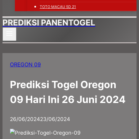
TOTO MACAU 5D 21
PREDIKSI PANENTOGEL
OREGON 09
Prediksi Togel Oregon
09 Hari Ini 26 Juni 2024
By
26/06/2024
panadmin
23/06/2024