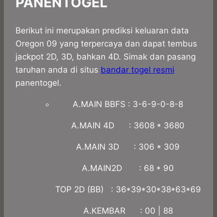
PANENTOGEL
Berikut ini merupakan prediksi keluaran data
Oregon 09 yang terpercaya dan dapat tembus
jackpot 2D, 3D, bahkan 4D. Simak dan pasang
taruhan anda di situs
bandar togel resmi
panentogel.
A.MAIN BBFS : 3-6-9-0-8-8
A.MAIN 4D : 3608 * 3680
A.MAIN 3D : 306 * 309
A.MAIN2D : 68 * 90
TOP 2D (BB) : 36*39*30*38*63*69
A.KEMBAR : 00 | 88