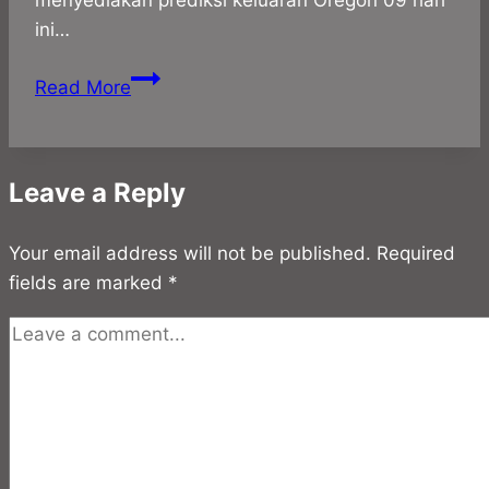
ini…
PANENTOGEL
Read More
>
Prediksi
Togel
Leave a Reply
Oregon
9
Your email address will not be published.
Hari
Required
fields are marked
Ini
*
18
Januari
2025