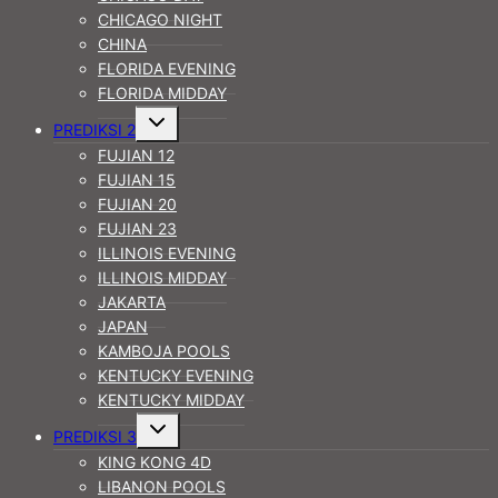
CHICAGO NIGHT
CHINA
FLORIDA EVENING
FLORIDA MIDDAY
Toggle
PREDIKSI 2
child
menu
FUJIAN 12
FUJIAN 15
FUJIAN 20
FUJIAN 23
ILLINOIS EVENING
ILLINOIS MIDDAY
JAKARTA
JAPAN
KAMBOJA POOLS
KENTUCKY EVENING
KENTUCKY MIDDAY
Toggle
PREDIKSI 3
child
menu
KING KONG 4D
LIBANON POOLS