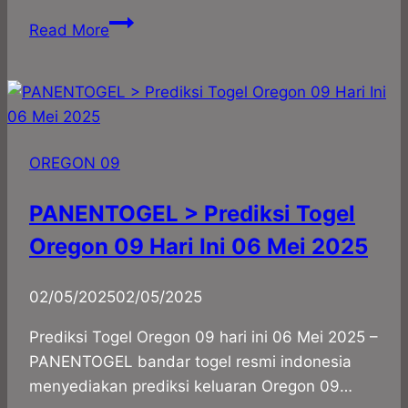
Prediksi
Read More
Togel
Oregon
09
Hari
Ini
OREGON 09
30
Agustus
PANENTOGEL > Prediksi Togel
2024
Oregon 09 Hari Ini 06 Mei 2025
By
02/05/2025
panadmin
02/05/2025
Prediksi Togel Oregon 09 hari ini 06 Mei 2025 –
PANENTOGEL bandar togel resmi indonesia
menyediakan prediksi keluaran Oregon 09…