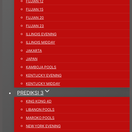
FUJIAN 12
FUJIAN 15
FUJIAN 20
FUJIAN 23
ILLINOIS EVENING
ILLINOIS MIDDAY
JAKARTA
JAPAN
KAMBOJA POOLS
KENTUCKY EVENING
KENTUCKY MIDDAY
PREDIKSI 3
KING KONG 4D
LIBANON POOLS
MAROKO POOLS
NEW YORK EVENING