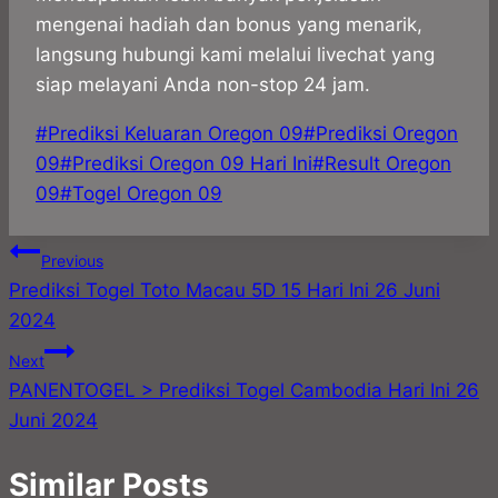
mengenai hadiah dan bonus yang menarik,
langsung hubungi kami melalui livechat yang
siap melayani Anda non-stop 24 jam.
Post
#
Prediksi Keluaran Oregon 09
#
Prediksi Oregon
Tags:
09
#
Prediksi Oregon 09 Hari Ini
#
Result Oregon
09
#
Togel Oregon 09
Post
Previous
Prediksi Togel Toto Macau 5D 15 Hari Ini 26 Juni
navigation
2024
Next
PANENTOGEL > Prediksi Togel Cambodia Hari Ini 26
Juni 2024
Similar Posts