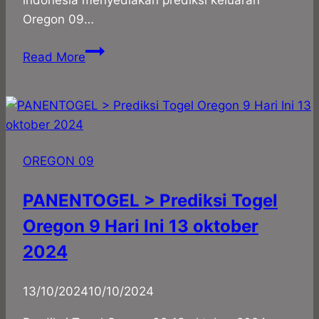
Oregon 09…
PANENTOGEL
Read More
>
Prediksi
Togel
Oregon
09
OREGON 09
Hari
Ini
PANENTOGEL > Prediksi Togel
25
Oregon 9 Hari Ini 13 oktober
APRIL
2025
2024
By
13/10/2024
panadmin
10/10/2024