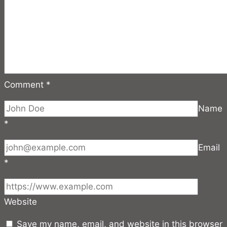
Comment
*
Name
*
Email
*
Website
Save my name, email, and website in this browser