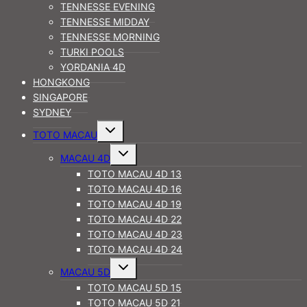
TENNESSE EVENING
TENNESSE MIDDAY
TENNESSE MORNING
TURKI POOLS
YORDANIA 4D
HONGKONG
SINGAPORE
SYDNEY
Toggle
TOTO MACAU
child
menu
Toggle
MACAU 4D
child
menu
TOTO MACAU 4D 13
TOTO MACAU 4D 16
TOTO MACAU 4D 19
TOTO MACAU 4D 22
TOTO MACAU 4D 23
TOTO MACAU 4D 24
Toggle
MACAU 5D
child
menu
TOTO MACAU 5D 15
TOTO MACAU 5D 21