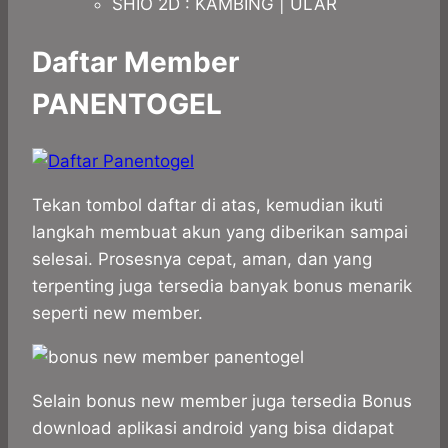
SHIO 2D : KAMBING | ULAR
Daftar Member
PANENTOGEL
Tekan tombol daftar di atas, kemudian ikuti
langkah membuat akun yang diberikan sampai
selesai. Prosesnya cepat, aman, dan yang
terpenting juga tersedia banyak bonus menarik
seperti new member.
Selain bonus new member juga tersedia Bonus
download aplikasi android yang bisa didapat