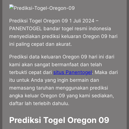
Prediksi Togel Oregon 09 1 Juli 2024 –
PANENTOGEL bandar togel resmi indonesia
menyediakan prediksi keluaran Oregon 09 hari
ini paling cepat dan akurat.
Prediksi data keluaran Oregon 09 hari ini dari
kami akan sangat bermanfaat dan telah
terbukti cepat dari
situs Panentogel
. Maka dari
itu untuk Anda yang ingin bermain dan
memasang taruhan menggunakan prediksi
angka keluar Oregon 09 yang kami sediakan,
daftar lah terlebih dahulu.
Prediksi Togel Oregon 09