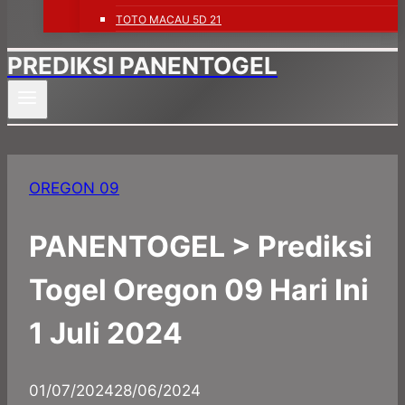
TOTO MACAU 5D 21
PREDIKSI PANENTOGEL
OREGON 09
PANENTOGEL > Prediksi
Togel Oregon 09 Hari Ini
1 Juli 2024
By
01/07/2024
panadmin
28/06/2024