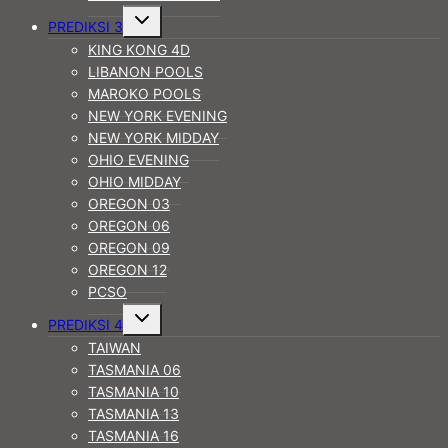
Toggle
PREDIKSI 3
child
menu
KING KONG 4D
LIBANON POOLS
MAROKO POOLS
NEW YORK EVENING
NEW YORK MIDDAY
OHIO EVENING
OHIO MIDDAY
OREGON 03
OREGON 06
OREGON 09
OREGON 12
PCSO
Toggle
PREDIKSI 4
child
menu
TAIWAN
TASMANIA 06
TASMANIA 10
TASMANIA 13
TASMANIA 16