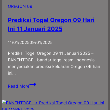
OREGON 09
Prediksi Togel Oregon 09 Hari
Ini 11 Januari 2025
By
11/01/2025
panadmin
09/01/2025
Prediksi Togel Oregon 09 11 Januari 2025 –
PANENTOGEL bandar togel resmi indonesia
menyediakan prediksi keluaran Oregon 09 hari
ini…
Prediksi
Read More
Togel
Oregon
09