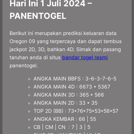
Hari Ini 1 Juli 2024 –
PANENTOGEL
Berikut ini merupakan prediksi keluaran data
Oregon 09 yang terpercaya dan dapat tembus
jackpot 2D, 3D, bahkan 4D. Simak dan pasang
taruhan anda di situs
bandar togel resmi
panentogel.
ANGKA MAIN BBFS : 3-6-3-7-6-5
ANGKA MAIN 4D : 6673 * 5367
ANGKA MAIN 3D : 365 * 566
ANGKA MAIN 2D : 33 * 35
TOP 2D (BB) : 73*76*75*53*56*57
ANGKA KEMBAR : 66 | 55
CB | CM | CN : 7 | 3 | 5