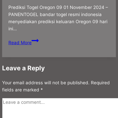
Prediksi Togel Oregon 09 01 November 2024 –
PANENTOGEL bandar togel resmi indonesia
menyediakan prediksi keluaran Oregon 09 hari
ini…
Prediksi
Read More
Togel
Oregon
09
Leave a Reply
Hari
Ini
Your email address will not be published.
01
Required
fields are marked
November
*
2024