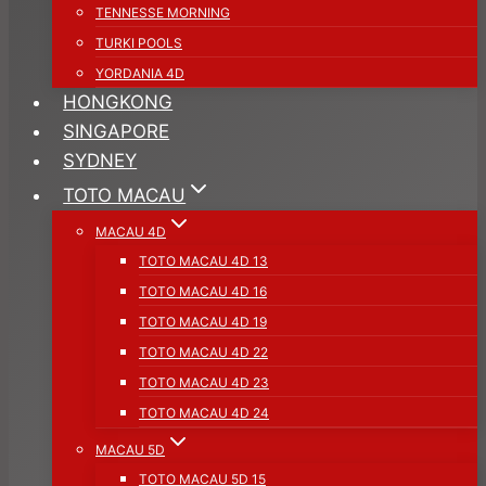
TENNESSE MORNING
TURKI POOLS
YORDANIA 4D
HONGKONG
SINGAPORE
SYDNEY
TOTO MACAU
MACAU 4D
TOTO MACAU 4D 13
TOTO MACAU 4D 16
TOTO MACAU 4D 19
TOTO MACAU 4D 22
TOTO MACAU 4D 23
TOTO MACAU 4D 24
MACAU 5D
TOTO MACAU 5D 15