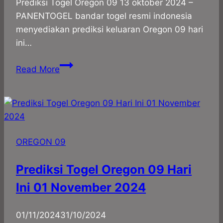
Prediksi Togel Oregon 09 13 oktober 2024 –
PANENTOGEL bandar togel resmi indonesia
menyediakan prediksi keluaran Oregon 09 hari
ini…
PANENTOGEL
Read More
>
Prediksi
Togel
Oregon
9
OREGON 09
Hari
Ini
Prediksi Togel Oregon 09 Hari
13
Ini 01 November 2024
oktober
2024
By
01/11/2024
panadmin
31/10/2024