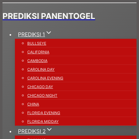
Skip
PREDIKSI PANENTOGEL
to
content
PREDIKSI 1
BULLSEYE
CALIFORNIA
CAMBODIA
CAROLINA DAY
CAROLINA EVENING
CHICAGO DAY
CHICAGO NIGHT
CHINA
FLORIDA EVENING
FLORIDA MIDDAY
PREDIKSI 2