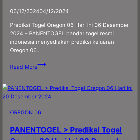
By
06/12/2024
panadmin
04/12/2024
Prediksi Togel Oregon 06 Hari Ini 06 Desember
2024 – PANENTOGEL bandar togel resmi
indonesia menyediakan prediksi keluaran
Oregon 06…
PANENTOGEL
Read More
>
Prediksi
Togel
Oregon
06
OREGON 06
Hari
Ini
PANENTOGEL > Prediksi Togel
06
Desember