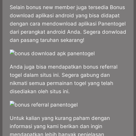
Selain bonus new member juga tersedia Bonus
download aplikasi android yang bisa didapat
dengan cara mendownload aplikasi Panentogel
dari perangkat android Anda. Segera donwload
dan pasang taruhan sekarang!
Anda juga bisa mendapatkan bonus referral
togel dalam situs ini. Segera gabung dan
nikmati semua permainan togel yang telah
disediakan oleh situs ini.
Untuk kalian yang kurang paham dengan
informasi yang kami berikan dan ingin
mendapatkan lebih banyak penjelasan