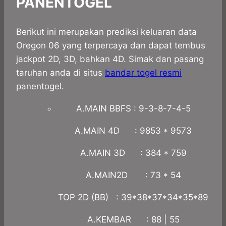
PANENTOGEL
Berikut ini merupakan prediksi keluaran data
Oregon 06 yang terpercaya dan dapat tembus
jackpot 2D, 3D, bahkan 4D. Simak dan pasang
taruhan anda di situs
bandar togel resmi
panentogel.
A.MAIN BBFS : 9-3-8-7-4-5
A.MAIN 4D : 9853 * 9573
A.MAIN 3D : 384 * 759
A.MAIN2D : 73 * 54
TOP 2D (BB) : 39*38*37*34*35*89
A.KEMBAR : 88 | 55