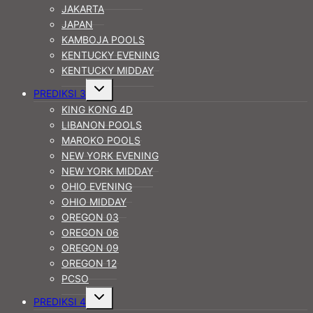
JAKARTA
JAPAN
KAMBOJA POOLS
KENTUCKY EVENING
KENTUCKY MIDDAY
Toggle
PREDIKSI 3
child
menu
KING KONG 4D
LIBANON POOLS
MAROKO POOLS
NEW YORK EVENING
NEW YORK MIDDAY
OHIO EVENING
OHIO MIDDAY
OREGON 03
OREGON 06
OREGON 09
OREGON 12
PCSO
Toggle
PREDIKSI 4
child