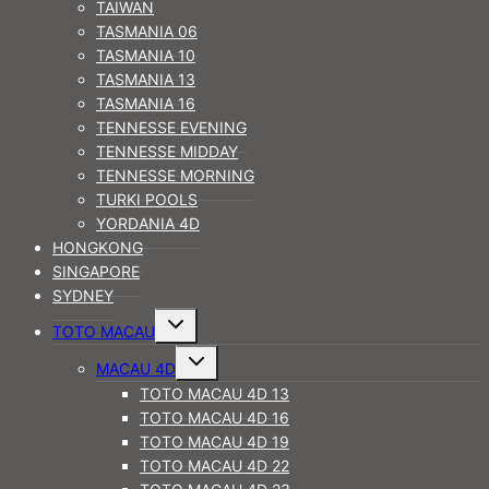
menu
TAIWAN
TASMANIA 06
TASMANIA 10
TASMANIA 13
TASMANIA 16
TENNESSE EVENING
TENNESSE MIDDAY
TENNESSE MORNING
TURKI POOLS
YORDANIA 4D
HONGKONG
SINGAPORE
SYDNEY
Toggle
TOTO MACAU
child
menu
Toggle
MACAU 4D
child
menu
TOTO MACAU 4D 13
TOTO MACAU 4D 16
TOTO MACAU 4D 19
TOTO MACAU 4D 22