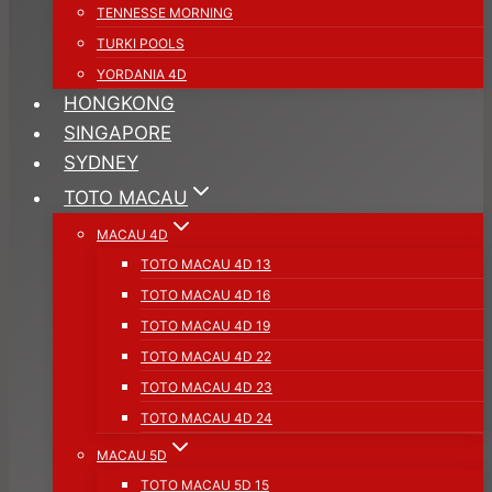
TENNESSE MORNING
TURKI POOLS
YORDANIA 4D
HONGKONG
SINGAPORE
SYDNEY
TOTO MACAU
MACAU 4D
TOTO MACAU 4D 13
TOTO MACAU 4D 16
TOTO MACAU 4D 19
TOTO MACAU 4D 22
TOTO MACAU 4D 23
TOTO MACAU 4D 24
MACAU 5D
TOTO MACAU 5D 15