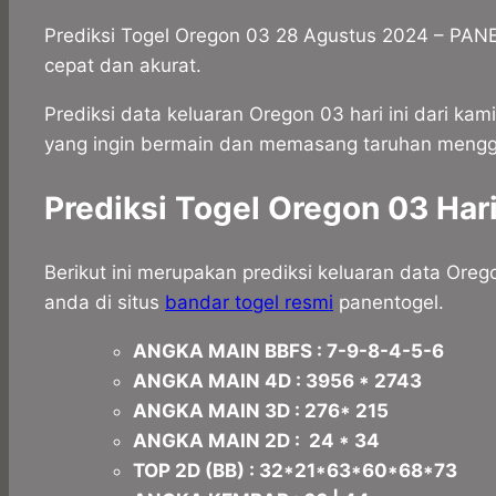
Prediksi Togel Oregon 03 28 Agustus 2024 – PANE
cepat dan akurat.
Prediksi data keluaran Oregon 03 hari ini dari ka
yang ingin bermain dan memasang taruhan menggun
Prediksi Togel Oregon 03 Har
Berikut ini merupakan prediksi keluaran data Or
anda di situs
bandar togel resmi
panentogel.
ANGKA MAIN BBFS : 7-9-8-4-5-6
ANGKA MAIN 4D : 3956 * 2743
ANGKA MAIN 3D : 276* 215
ANGKA MAIN 2D : 24 * 34
TOP 2D (BB) : 32*21*63*60*68*73