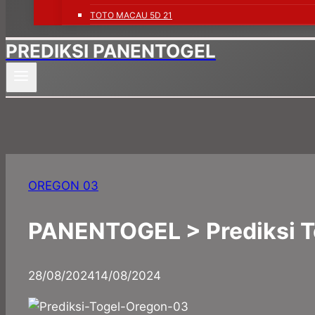
TOTO MACAU 5D 21
PREDIKSI PANENTOGEL
OREGON 03
PANENTOGEL > Prediksi To
By
28/08/2024
panadmin
14/08/2024