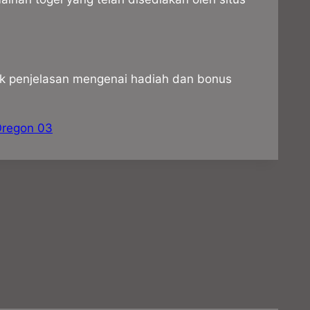
ak penjelasan mengenai hadiah dan bonus
Oregon 03