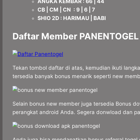
ANGKA KEMBAR : 66 | 44
CB | CM | CN : 9 | 6 | 7
SHIO 2D : HARIMAU | BABI
Daftar Member PANENTOGEL
Tekan tombol daftar di atas, kemudian ikuti lang
tersedia banyak bonus menarik seperti new memb
Selain bonus new member juga tersedia Bonus dow
perangkat android Anda. Segera donwload dan pa
Anda juga bisa mendapatkan bonus referral togel 