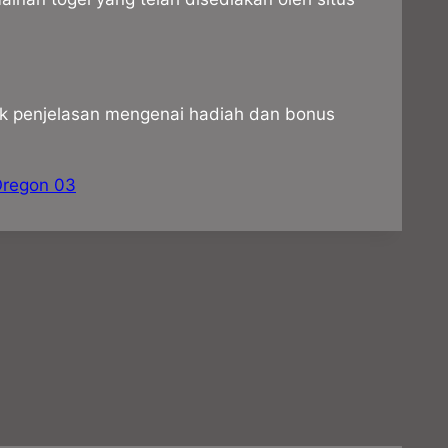
ak penjelasan mengenai hadiah dan bonus
Oregon 03