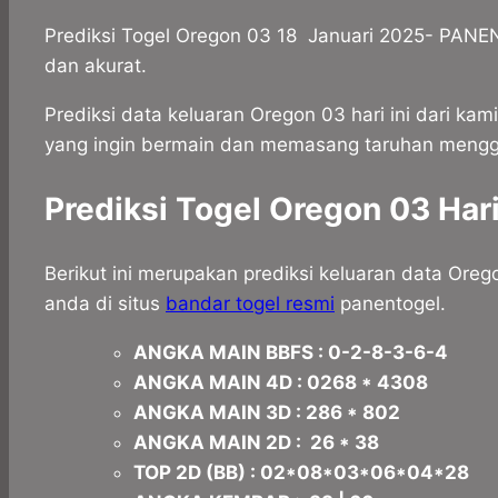
Prediksi Togel Oregon 03 18 Januari 2025- PANEN
dan akurat.
Prediksi data keluaran Oregon 03 hari ini dari ka
yang ingin bermain dan memasang taruhan menggun
Prediksi Togel Oregon 03 Hari
Berikut ini merupakan prediksi keluaran data Or
anda di situs
bandar togel resmi
panentogel.
ANGKA MAIN BBFS : 0-2-8-3-6-4
ANGKA MAIN 4D : 0268 * 4308
ANGKA MAIN 3D : 286 * 802
ANGKA MAIN 2D : 26 * 38
TOP 2D (BB) : 02*08*03*06*04*28