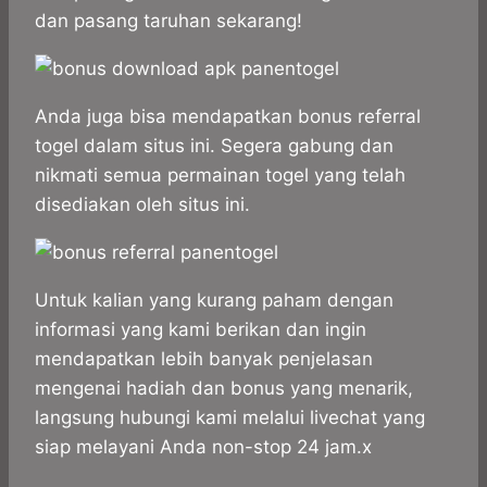
dan pasang taruhan sekarang!
Anda juga bisa mendapatkan bonus referral
togel dalam situs ini. Segera gabung dan
nikmati semua permainan togel yang telah
disediakan oleh situs ini.
Untuk kalian yang kurang paham dengan
informasi yang kami berikan dan ingin
mendapatkan lebih banyak penjelasan
mengenai hadiah dan bonus yang menarik,
langsung hubungi kami melalui livechat yang
siap melayani Anda non-stop 24 jam.x