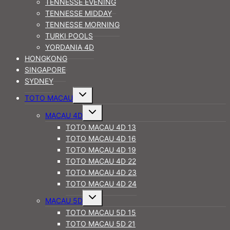
TENNESSE EVENING
TENNESSE MIDDAY
TENNESSE MORNING
TURKI POOLS
YORDANIA 4D
HONGKONG
SINGAPORE
SYDNEY
Toggle
TOTO MACAU
child
menu
Toggle
MACAU 4D
child
menu
TOTO MACAU 4D 13
TOTO MACAU 4D 16
TOTO MACAU 4D 19
TOTO MACAU 4D 22
TOTO MACAU 4D 23
TOTO MACAU 4D 24
Toggle
MACAU 5D
child
menu
TOTO MACAU 5D 15
TOTO MACAU 5D 21