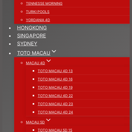
TENNESSE MORNING
TURKI POOLS
YORDANIA 4D
HONGKONG
SINGAPORE
SYDNEY
TOTO MACAU
MACAU 4D
TOTO MACAU 4D 13
TOTO MACAU 4D 16
TOTO MACAU 4D 19
TOTO MACAU 4D 22
TOTO MACAU 4D 23
TOTO MACAU 4D 24
MACAU 5D
TOTO MACAU 5D 15