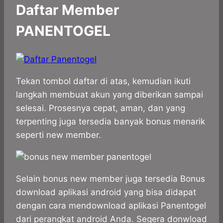
Daftar Member
PANENTOGEL
Tekan tombol daftar di atas, kemudian ikuti
langkah membuat akun yang diberikan sampai
selesai. Prosesnya cepat, aman, dan yang
terpenting juga tersedia banyak bonus menarik
seperti new member.
Selain bonus new member juga tersedia Bonus
download aplikasi android yang bisa didapat
dengan cara mendownload aplikasi Panentogel
dari perangkat android Anda. Segera donwload