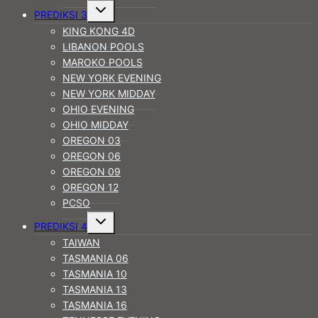
Toggle
PREDIKSI 3
child
menu
KING KONG 4D
LIBANON POOLS
MAROKO POOLS
NEW YORK EVENING
NEW YORK MIDDAY
OHIO EVENING
OHIO MIDDAY
OREGON 03
OREGON 06
OREGON 09
OREGON 12
PCSO
Toggle
PREDIKSI 4
child
menu
TAIWAN
TASMANIA 06
TASMANIA 10
TASMANIA 13
TASMANIA 16