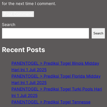
for the next time I comment.
Search
Search
Recent Posts
PANENTOGEL > Prediksi Togel Illinois Midday
Hari Ini 1 Juli 2025
PANENTOGEL > Prediksi Togel Florida Midday
Hari Ini 1 Juli 2025
PANENTOGEL > Prediksi Togel Turki Pools Hari
Ini 1 Juli 2025
PANENTOGEL > Prediksi Togel Tennesse