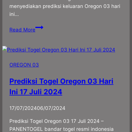
menyediakan prediksi keluaran Oregon 03 hari
ini…
PANENTOGEL
Read More
>
Prediksi
Togel
Oregon
OREGON 03
03
Hari
Prediksi Togel Oregon 03 Hari
Ini
Ini 17 Juli 2024
12
Desember
2024
By
17/07/2024
panadmin
06/07/2024
Prediksi Togel Oregon 03 17 Juli 2024 –
PANENTOGEL bandar togel resmi indonesia