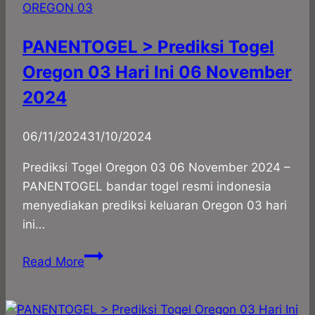
OREGON 03
PANENTOGEL > Prediksi Togel
Oregon 03 Hari Ini 06 November
2024
By
06/11/2024
panadmin
31/10/2024
Prediksi Togel Oregon 03 06 November 2024 –
PANENTOGEL bandar togel resmi indonesia
menyediakan prediksi keluaran Oregon 03 hari
ini…
PANENTOGEL
Read More
>
Prediksi
Togel