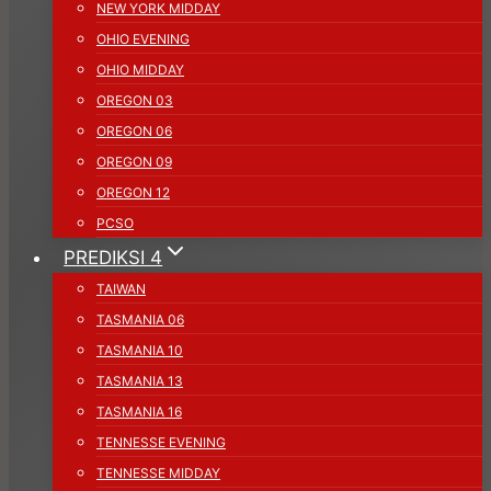
NEW YORK MIDDAY
OHIO EVENING
OHIO MIDDAY
OREGON 03
OREGON 06
OREGON 09
OREGON 12
PCSO
PREDIKSI 4
TAIWAN
TASMANIA 06
TASMANIA 10
TASMANIA 13
TASMANIA 16
TENNESSE EVENING
TENNESSE MIDDAY