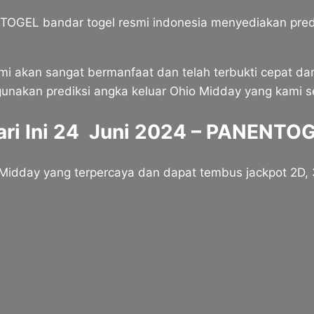
OGEL bandar togel resmi indonesia menyediakan prediks
kami akan sangat bermanfaat dan telah terbukti cepat da
akan prediksi angka keluar Ohio Midday yang kami sedi
Hari Ini 24 Juni 2024 – PANENTO
o Midday yang terpercaya dan dapat tembus jackpot 2D