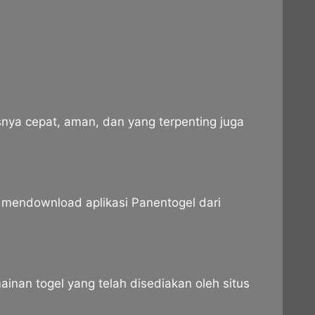
snya cepat, aman, dan yang terpenting juga
 mendownload aplikasi Panentogel dari
inan togel yang telah disediakan oleh situs