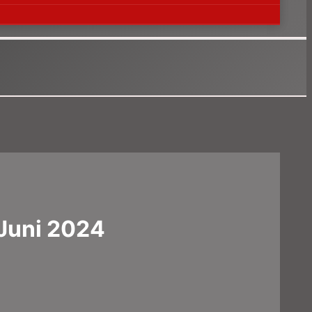
 Juni 2024