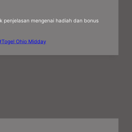
ak penjelasan mengenai hadiah dan bonus
#
Togel Ohio Midday