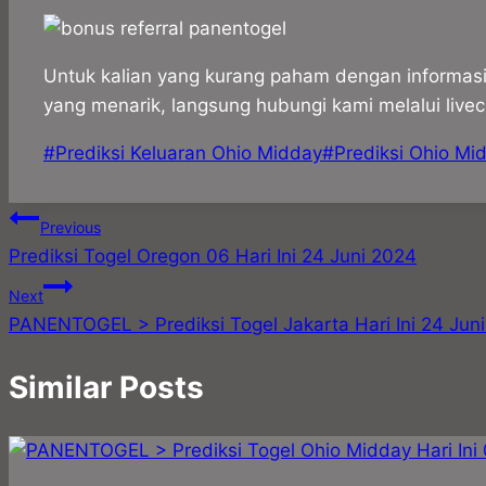
Untuk kalian yang kurang paham dengan informas
yang menarik, langsung hubungi kami melalui live
Post
#
Prediksi Keluaran Ohio Midday
#
Prediksi Ohio Mi
Tags:
Post
Previous
Prediksi Togel Oregon 06 Hari Ini 24 Juni 2024
navigation
Next
PANENTOGEL > Prediksi Togel Jakarta Hari Ini 24 Jun
Similar Posts