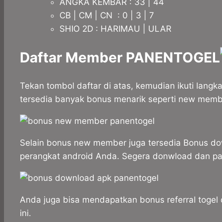
ANGKA KEMBAR : 33 | 44
CB | CM | CN : 0 | 3 | 7
SHIO 2D : HARIMAU | ULAR
Daftar Member PANENTOGEL
Tekan tombol daftar di atas, kemudian ikuti lang
tersedia banyak bonus menarik seperti new memb
Selain bonus new member juga tersedia Bonus dow
perangkat android Anda. Segera donwload dan pa
Anda juga bisa mendapatkan bonus referral togel 
ini.