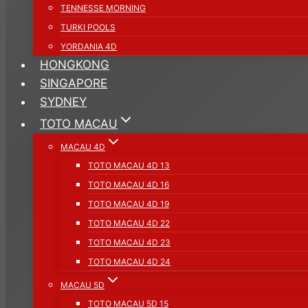
TENNESSE MORNING
TURKI POOLS
YORDANIA 4D
HONGKONG
SINGAPORE
SYDNEY
TOTO MACAU
MACAU 4D
TOTO MACAU 4D 13
TOTO MACAU 4D 16
TOTO MACAU 4D 19
TOTO MACAU 4D 22
TOTO MACAU 4D 23
TOTO MACAU 4D 24
MACAU 5D
TOTO MACAU 5D 15