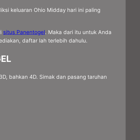
i keluaran Ohio Midday hari ini paling
ri
situs Panentogel
. Maka dari itu untuk Anda
akan, daftar lah terlebih dahulu.
GEL
, 3D, bahkan 4D. Simak dan pasang taruhan