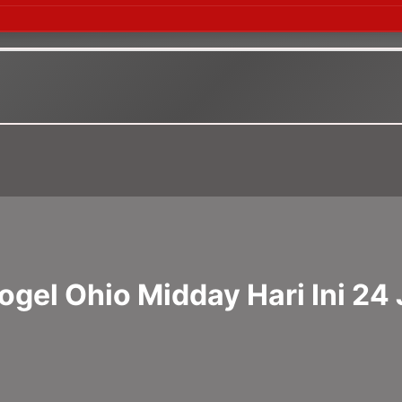
gel Ohio Midday Hari Ini 24