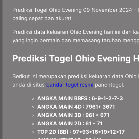
Prediksi Togel Ohio Evening 09 November 2024 – 
paling cepat dan akurat.
Prediksi data keluaran Ohio Evening hari ini dari 
yang ingin bermain dan memasang taruhan mengguna
Prediksi Togel Ohio Evening 
Berikut ini merupakan prediksi keluaran data Ohi
anda di situs
bandar togel resmi
panentogel.
ANGKA MAIN BBFS : 6-9-1-2-7-3
ANGKA MAIN 4D : 7961* 3671
ANGKA MAIN 3D : 961 * 671
ANGKA MAIN 2D : 61 * 71
TOP 2D (BB) : 97*93*16*19*12*17