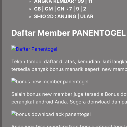
ANGKA KEMBAR : 99 | 11
CB | CM | CN : 7 | 9 | 2
SHIO 2D : ANJING | ULAR
Daftar Member PANENTOGEL
Tekan tombol daftar di atas, kemudian ikuti lang
tersedia banyak bonus menarik seperti new memb
Selain bonus new member juga tersedia Bonus dow
perangkat android Anda. Segera donwload dan pa
Anda juga bisa mendapatkan bonus referral togel 