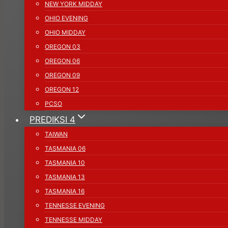
NEW YORK MIDDAY
OHIO EVENING
OHIO MIDDAY
OREGON 03
OREGON 06
OREGON 09
OREGON 12
PCSO
PREDIKSI 4
TAIWAN
TASMANIA 06
TASMANIA 10
TASMANIA 13
TASMANIA 16
TENNESSE EVENING
TENNESSE MIDDAY