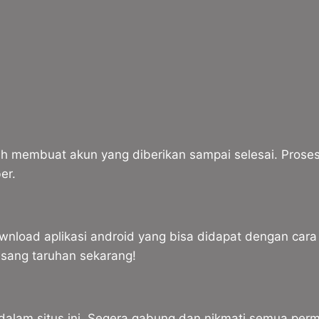
kah membuat akun yang diberikan sampai selesai. Prose
er.
nload aplikasi android yang bisa didapat dengan cara
sang taruhan sekarang!
dalam situs ini. Segera gabung dan nikmati semua perma