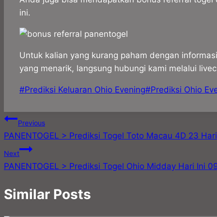
ini.
Untuk kalian yang kurang paham dengan informas
yang menarik, langsung hubungi kami melalui live
Post
#
Prediksi Keluaran Ohio Evening
#
Prediksi Ohio Ev
Tags:
Post
Previous
PANENTOGEL > Prediksi Togel Toto Macau 4D 23 Hari
navigation
Next
PANENTOGEL > Prediksi Togel Ohio Midday Hari Ini 
Similar Posts