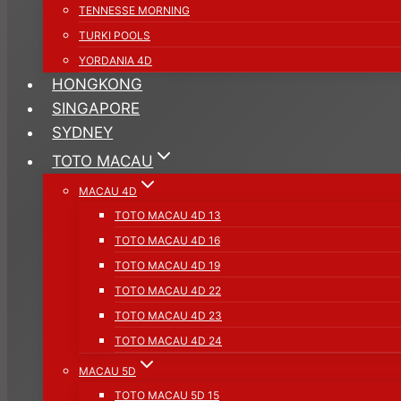
TENNESSE MORNING
TURKI POOLS
YORDANIA 4D
HONGKONG
SINGAPORE
SYDNEY
TOTO MACAU
MACAU 4D
TOTO MACAU 4D 13
TOTO MACAU 4D 16
TOTO MACAU 4D 19
TOTO MACAU 4D 22
TOTO MACAU 4D 23
TOTO MACAU 4D 24
MACAU 5D
TOTO MACAU 5D 15