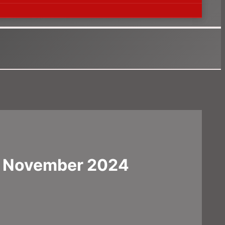
09 November 2024