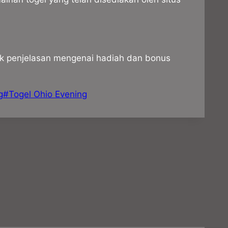
ak penjelasan mengenai hadiah dan bonus
g
#
Togel Ohio Evening