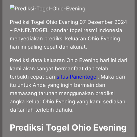
Prediksi Togel Ohio Evening 07 Desember 2024
– PANENTOGEL bandar togel resmi indonesia
menyediakan prediksi keluaran Ohio Evening
hari ini paling cepat dan akurat.
Prediksi data keluaran Ohio Evening hari ini dari
kami akan sangat bermanfaat dan telah
terbukti cepat dari
situs Panentogel
. Maka dari
itu untuk Anda yang ingin bermain dan
memasang taruhan menggunakan prediksi
angka keluar Ohio Evening yang kami sediakan,
daftar lah terlebih dahulu.
Prediksi Togel Ohio Evening