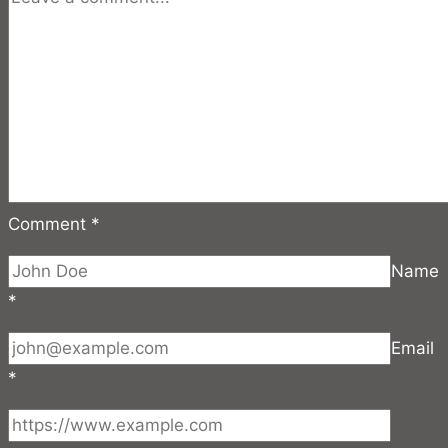
Oktober
2024
Comment
*
Name
*
Email
*