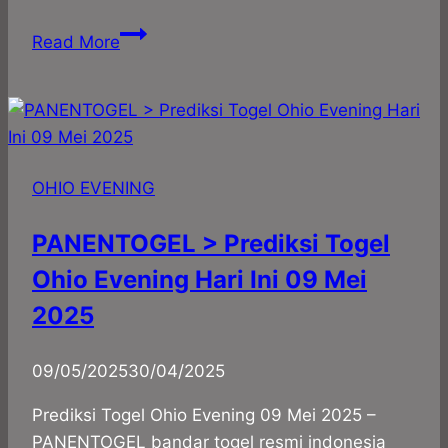
PANENTOGEL
Read More
>
Prediksi
Togel
Ohio
Evening
OHIO EVENING
Hari
Ini
PANENTOGEL > Prediksi Togel
03
Ohio Evening Hari Ini 09 Mei
Juni
2025
2025
By
09/05/2025
panadmin
30/04/2025
Prediksi Togel Ohio Evening 09 Mei 2025 –
PANENTOGEL bandar togel resmi indonesia