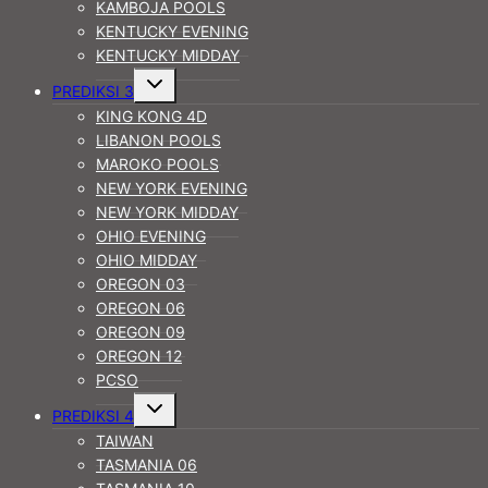
KAMBOJA POOLS
KENTUCKY EVENING
KENTUCKY MIDDAY
Toggle
PREDIKSI 3
child
menu
KING KONG 4D
LIBANON POOLS
MAROKO POOLS
NEW YORK EVENING
NEW YORK MIDDAY
OHIO EVENING
OHIO MIDDAY
OREGON 03
OREGON 06
OREGON 09
OREGON 12
PCSO
Toggle
PREDIKSI 4
child
menu
TAIWAN
TASMANIA 06