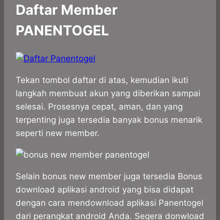
Daftar Member
PANENTOGEL
Tekan tombol daftar di atas, kemudian ikuti
langkah membuat akun yang diberikan sampai
selesai. Prosesnya cepat, aman, dan yang
terpenting juga tersedia banyak bonus menarik
seperti new member.
Selain bonus new member juga tersedia Bonus
download aplikasi android yang bisa didapat
dengan cara mendownload aplikasi Panentogel
dari perangkat android Anda. Segera donwload