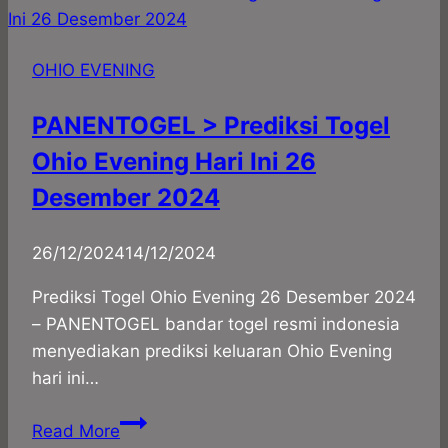
Ohio
Evening
OHIO EVENING
Hari
Ini
PANENTOGEL > Prediksi Togel
21
Ohio Evening Hari Ini 26
Juni
2024
Desember 2024
By
26/12/2024
panadmin
14/12/2024
Prediksi Togel Ohio Evening 26 Desember 2024
– PANENTOGEL bandar togel resmi indonesia
menyediakan prediksi keluaran Ohio Evening
hari ini…
PANENTOGEL
Read More
>