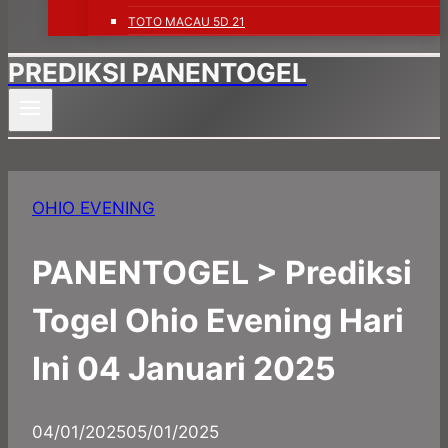
TOTO MACAU 5D 21
PREDIKSI PANENTOGEL
OHIO EVENING
PANENTOGEL > Prediksi
Togel Ohio Evening Hari
Ini 04 Januari 2025
By
04/01/2025
panadmin
05/01/2025