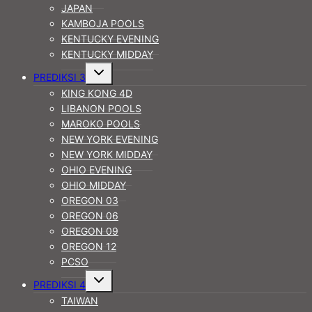
JAPAN
KAMBOJA POOLS
KENTUCKY EVENING
KENTUCKY MIDDAY
Toggle
PREDIKSI 3
child
menu
KING KONG 4D
LIBANON POOLS
MAROKO POOLS
NEW YORK EVENING
NEW YORK MIDDAY
OHIO EVENING
OHIO MIDDAY
OREGON 03
OREGON 06
OREGON 09
OREGON 12
PCSO
Toggle
PREDIKSI 4
child
menu
TAIWAN