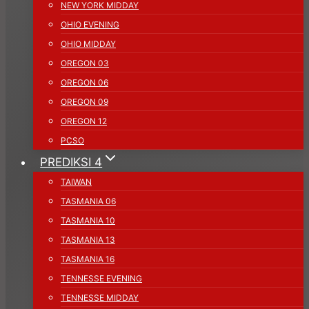
NEW YORK MIDDAY
OHIO EVENING
OHIO MIDDAY
OREGON 03
OREGON 06
OREGON 09
OREGON 12
PCSO
PREDIKSI 4
TAIWAN
TASMANIA 06
TASMANIA 10
TASMANIA 13
TASMANIA 16
TENNESSE EVENING
TENNESSE MIDDAY