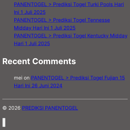
PANENTOGEL > Prediksi Togel Turki Pools Hari
Ini 1 Juli 2025
PANENTOGEL > Prediksi Togel Tennesse
Midday Hari Ini 1 Juli 2025
PANENTOGEL > Prediksi Togel Kentucky Midday
Hari 1 Juli 2025
Recent Comments
mei
on
PANENTOGEL > Prediksi Togel Fujian 15
Hari Ini 26 Juni 2024
© 2026
PREDIKSI PANENTOGEL