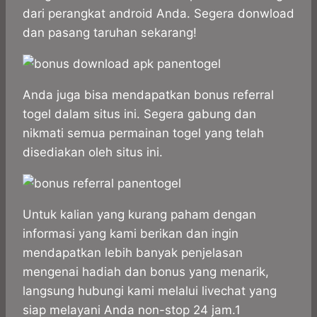
dari perangkat android Anda. Segera donwload
dan pasang taruhan sekarang!
Anda juga bisa mendapatkan bonus referral
togel dalam situs ini. Segera gabung dan
nikmati semua permainan togel yang telah
disediakan oleh situs ini.
Untuk kalian yang kurang paham dengan
informasi yang kami berikan dan ingin
mendapatkan lebih banyak penjelasan
mengenai hadiah dan bonus yang menarik,
langsung hubungi kami melalui livechat yang
siap melayani Anda non-stop 24 jam.1