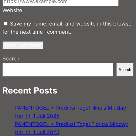
Website
Save my name, email, and website in this browser
for the next time I comment.
Search
Search
Recent Posts
PANENTOGEL > Prediksi Togel Illinois Midday
Hari Ini 1 Juli 2025
PANENTOGEL > Prediksi Togel Florida Midday
Hari Ini 1 Juli 2025