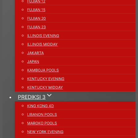
FUJIAN 12
FUJIAN 15
FUJIAN 20
FUJIAN 23
ILLINOIS EVENING
ILLINOIS MIDDAY
JAKARTA
JAPAN
KAMBOJA POOLS
KENTUCKY EVENING
KENTUCKY MIDDAY
PREDIKSI 3
KING KONG 4D
LIBANON POOLS
MAROKO POOLS
NEW YORK EVENING