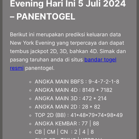
Evening Hari Ini 5 Juli 2024
– PANENTOGEL
Berikut ini merupakan prediksi keluaran data
New York Evening yang terpercaya dan dapat
tembus jackpot 2D, 3D, bahkan 4D. Simak dan
pasang taruhan anda di situs
bandar togel
resmi
panentogel.
ANGKA MAIN BBFS : 9-4-7-2-1-8
ANGKA MAIN 4D : 8149 * 7182
ANGKA MAIN 3D : 472 * 214
ANGKA MAIN 2D : 28 * 82
TOP 2D (BB) : 41*48*79*74*98*49
ANGKA KEMBAR : 77 | 88
CB | CM | CN : 2 | 4 | 8