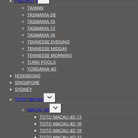
PREDIKSI 4
child
menu
TAIWAN
TASMANIA 06
TASMANIA 10
TASMANIA 13
TASMANIA 16
TENNESSE EVENING
TENNESSE MIDDAY
TENNESSE MORNING
TURKI POOLS
YORDANIA 4D
HONGKONG
SINGAPORE
SYDNEY
Toggle
TOTO MACAU
child
menu
Toggle
MACAU 4D
child
menu
TOTO MACAU 4D 13
TOTO MACAU 4D 16
TOTO MACAU 4D 19
TOTO MACAU 4D 22