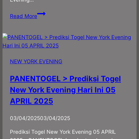
PANENTOGEL
Read More
>
Prediksi
Togel
New
York
NEW YORK EVENING
Evening
Hari
PANENTOGEL > Prediksi Togel
Ini
New York Evening Hari Ini 05
7
Juli
APRIL 2025
2024
By
03/04/2025
panadmin
03/04/2025
Prediksi Togel New York Evening 05 APRIL