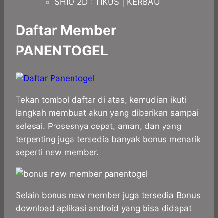
SHIO 2D : TIKUS | KERBAU
Daftar Member
PANENTOGEL
Tekan tombol daftar di atas, kemudian ikuti
langkah membuat akun yang diberikan sampai
selesai. Prosesnya cepat, aman, dan yang
terpenting juga tersedia banyak bonus menarik
seperti new member.
Selain bonus new member juga tersedia Bonus
download aplikasi android yang bisa didapat