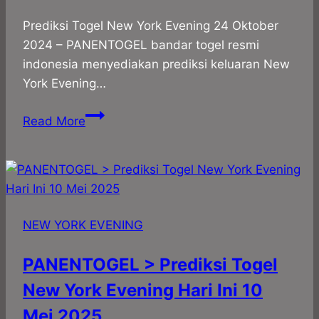
Prediksi Togel New York Evening 24 Oktober
2024 – PANENTOGEL bandar togel resmi
indonesia menyediakan prediksi keluaran New
York Evening…
PANENTOGEL
Read More
>
Prediksi
Togel
New
York
NEW YORK EVENING
Evening
Hari
PANENTOGEL > Prediksi Togel
Ini
New York Evening Hari Ini 10
24
Oktober
Mei 2025