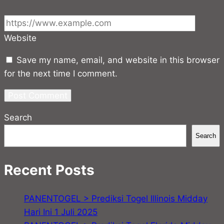
Website
Save my name, email, and website in this browser
for the next time I comment.
Search
Search
Recent Posts
PANENTOGEL > Prediksi Togel Illinois Midday
Hari Ini 1 Juli 2025