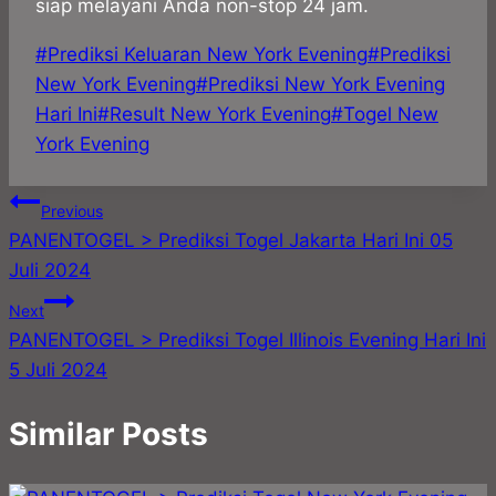
siap melayani Anda non-stop 24 jam.
Post
#
Prediksi Keluaran New York Evening
#
Prediksi
Tags:
New York Evening
#
Prediksi New York Evening
Hari Ini
#
Result New York Evening
#
Togel New
York Evening
Post
Previous
PANENTOGEL > Prediksi Togel Jakarta Hari Ini 05
navigation
Juli 2024
Next
PANENTOGEL > Prediksi Togel Illinois Evening Hari Ini
5 Juli 2024
Similar Posts