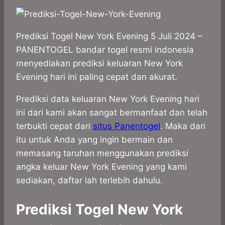
Prediksi Togel New York Evening 5 Juli 2024 –
PANENTOGEL bandar togel resmi indonesia
menyediakan prediksi keluaran New York
Evening hari ini paling cepat dan akurat.
Prediksi data keluaran New York Evening hari
ini dari kami akan sangat bermanfaat dan telah
terbukti cepat dari
situs Panentogel
. Maka dari
itu untuk Anda yang ingin bermain dan
memasang taruhan menggunakan prediksi
angka keluar New York Evening yang kami
sediakan, daftar lah terlebih dahulu.
Prediksi Togel New York