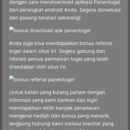
dengan cara mendownload aplikasi Panentogel
dari perangkat android Anda. Segera donwload
dan pasang taruhan sekarang!
Anda juga bisa mendapatkan bonus referral
togel dalam situs ini. Segera gabung dan
nikmati semua permainan togel yang telah
disediakan oleh situs ini.
Untuk kalian yang kurang paham dengan
informasi yang kami berikan dan ingin
mendapatkan lebih banyak penjelasan
mengenai hadiah dan bonus yang menarik,
langsung hubungi kami melalui livechat yang