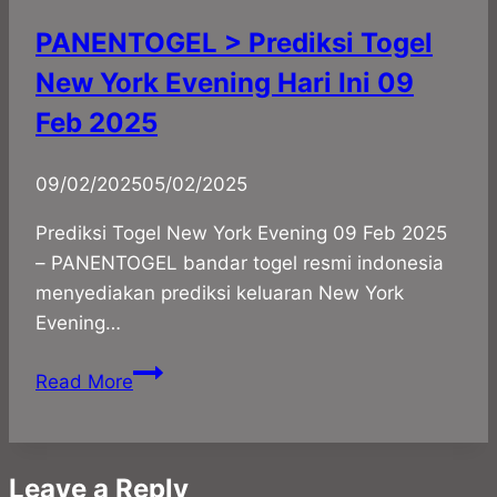
15
PANENTOGEL > Prediksi Togel
Agustus
New York Evening Hari Ini 09
2024
Feb 2025
By
09/02/2025
panadmin
05/02/2025
Prediksi Togel New York Evening 09 Feb 2025
– PANENTOGEL bandar togel resmi indonesia
menyediakan prediksi keluaran New York
Evening…
PANENTOGEL
Read More
>
Prediksi
Togel
Leave a Reply
New