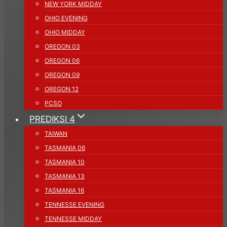
NEW YORK MIDDAY
OHIO EVENING
OHIO MIDDAY
OREGON 03
OREGON 06
OREGON 09
OREGON 12
PCSO
PREDIKSI 4
TAIWAN
TASMANIA 06
TASMANIA 10
TASMANIA 13
TASMANIA 16
TENNESSE EVENING
TENNESSE MIDDAY