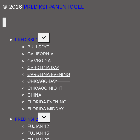
© 2026
PREDIKSI PANENTOGEL
Toggle
PREDIKSI 1
child
menu
BULLSEYE
CALIFORNIA
CAMBODIA
CAROLINA DAY
CAROLINA EVENING
CHICAGO DAY
CHICAGO NIGHT
CHINA
FLORIDA EVENING
FLORIDA MIDDAY
Toggle
PREDIKSI 2
child
menu
FUJIAN 12
FUJIAN 15
FUJIAN 20