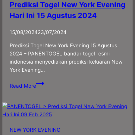
Prediksi Togel New York Evening
Ini
Hari Ini 15 Agustus 2024
14
Desember
2024
By
15/08/2024
panadmin
23/07/2024
Prediksi Togel New York Evening 15 Agustus
2024 – PANENTOGEL bandar togel resmi
indonesia menyediakan prediksi keluaran New
York Evening…
Prediksi
Read More
Togel
New
York
Evening
Hari
NEW YORK EVENING
Ini