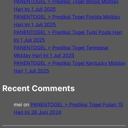
PANENTOGEL > Prediksi Togel Illinois Midday
Hari Ini 1 Juli 2025
PANENTOGEL > Prediksi Togel Florida Midday
Hari Ini 1 Juli 2025
PANENTOGEL > Prediksi Togel Turki Pools Hari
Ini 1 Juli 2025
PANENTOGEL > Prediksi Togel Tennesse
Midday Hari Ini 1 Juli 2025
PANENTOGEL > Prediksi Togel Kentucky Midday
Hari 1 Juli 2025
Recent Comments
mei
on
PANENTOGEL > Prediksi Togel Fujian 15
Hari Ini 26 Juni 2024