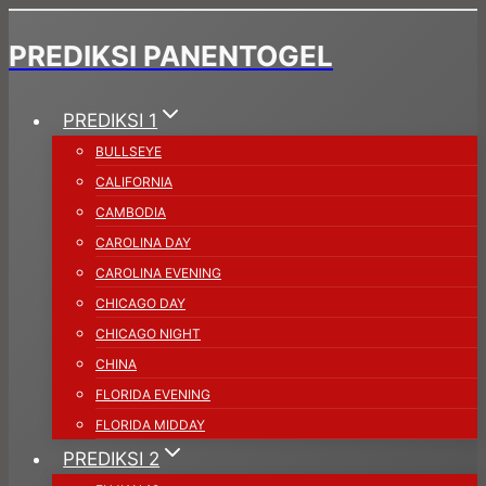
Skip
PREDIKSI PANENTOGEL
to
content
PREDIKSI 1
BULLSEYE
CALIFORNIA
CAMBODIA
CAROLINA DAY
CAROLINA EVENING
CHICAGO DAY
CHICAGO NIGHT
CHINA
FLORIDA EVENING
FLORIDA MIDDAY
PREDIKSI 2