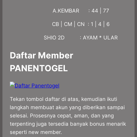
A.KEMBAR : 44 | 77
CB | CM | CN : 1 | 4 | 6
SHIO 2D : AYAM * ULAR
Daftar Member
PANENTOGEL
Tekan tombol daftar di atas, kemudian ikuti
langkah membuat akun yang diberikan sampai
selesai. Prosesnya cepat, aman, dan yang
terpenting juga tersedia banyak bonus menarik
seperti new member.