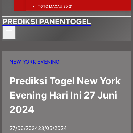
TOTO MACAU 5D 21
PREDIKSI PANENTOGEL
NEW YORK EVENING
Prediksi Togel New York
Evening Hari Ini 27 Juni
2024
By
27/06/2024
panadmin
23/06/2024