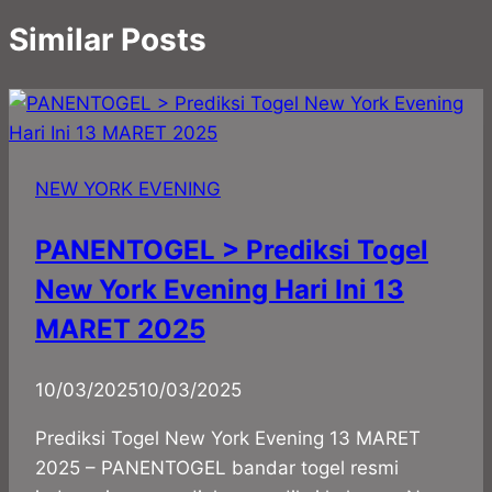
Similar Posts
NEW YORK EVENING
PANENTOGEL > Prediksi Togel
New York Evening Hari Ini 13
MARET 2025
By
10/03/2025
panadmin
10/03/2025
Prediksi Togel New York Evening 13 MARET
2025 – PANENTOGEL bandar togel resmi