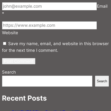
Email
*
Website
Save my name, email, and website in this browser
for the next time I comment.
Search
Search
Recent Posts