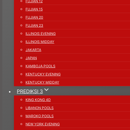
FUJIAN 12
FUJIAN 15
FUJIAN 20
FUJIAN 23
ILLINOIS EVENING
ILLINOIS MIDDAY
JAKARTA
JAPAN
KAMBOJA POOLS
KENTUCKY EVENING
KENTUCKY MIDDAY
PREDIKSI 3
KING KONG 4D
LIBANON POOLS
MAROKO POOLS
NEW YORK EVENING