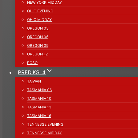
NEW YORK MIDDAY
OHIO EVENING
OHIO MIDDAY
OREGON 03
OREGON 06
OREGON 09
OREGON 12
PCSO
PREDIKSI 4
TAIWAN
TASMANIA 06
TASMANIA 10
TASMANIA 13
TASMANIA 16
TENNESSE EVENING
TENNESSE MIDDAY