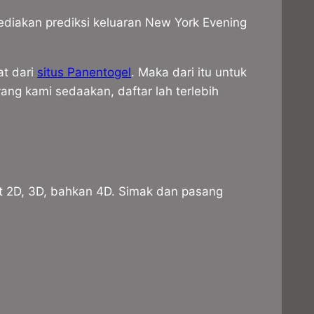
diakan prediksi keluaran New York Evening
at dari
situs Panentogel
. Maka dari itu untuk
ng kami sedaakan, daftar lah terlebih
ot 2D, 3D, bahkan 4D. Simak dan pasang