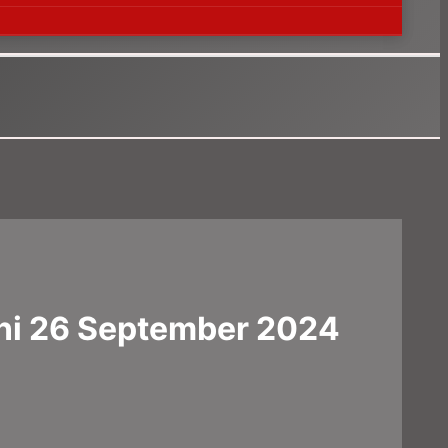
Ini 26 September 2024