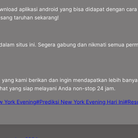
nload aplikasi android yang bisa didapat dengan cara
sang taruhan sekarang!
dalam situs ini. Segera gabung dan nikmati semua perma
i yang kami berikan dan ingin mendapatkan lebih bany
chat yang siap melayani Anda non-stop 24 jam.
w York Evening
#
Prediksi New York Evening Hari Ini
#
Res