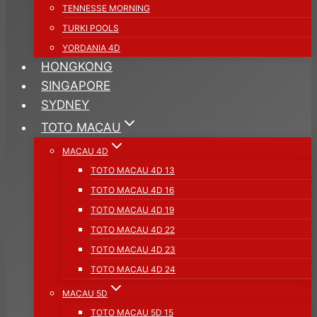
TENNESSE MORNING
TURKI POOLS
YORDANIA 4D
HONGKONG
SINGAPORE
SYDNEY
TOTO MACAU
MACAU 4D
TOTO MACAU 4D 13
TOTO MACAU 4D 16
TOTO MACAU 4D 19
TOTO MACAU 4D 22
TOTO MACAU 4D 23
TOTO MACAU 4D 24
MACAU 5D
TOTO MACAU 5D 15