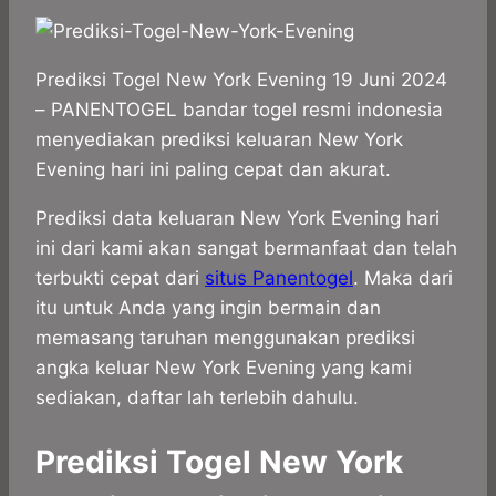
Prediksi Togel New York Evening 19 Juni 2024
– PANENTOGEL bandar togel resmi indonesia
menyediakan prediksi keluaran New York
Evening hari ini paling cepat dan akurat.
Prediksi data keluaran New York Evening hari
ini dari kami akan sangat bermanfaat dan telah
terbukti cepat dari
situs Panentogel
. Maka dari
itu untuk Anda yang ingin bermain dan
memasang taruhan menggunakan prediksi
angka keluar New York Evening yang kami
sediakan, daftar lah terlebih dahulu.
Prediksi Togel New York