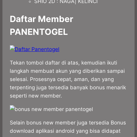
SHIO 2D : NAGA| KELINCI
Daftar Member
PANENTOGEL
Tekan tombol daftar di atas, kemudian ikuti
langkah membuat akun yang diberikan sampai
selesai. Prosesnya cepat, aman, dan yang
terpenting juga tersedia banyak bonus menarik
seperti new member.
Selain bonus new member juga tersedia Bonus
download aplikasi android yang bisa didapat