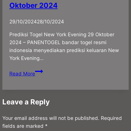
Oktober 2024
By
29/10/2024
panadmin
28/10/2024
Prediksi Togel New York Evening 29 Oktober
2024 – PANENTOGEL bandar togel resmi
indonesia menyediakan prediksi keluaran New
York Evening…
PANENTOGEL
Read More
>
Prediksi
Togel
Leave a Reply
New
York
Your email address will not be published.
Evening
Required
fields are marked
Hari
*