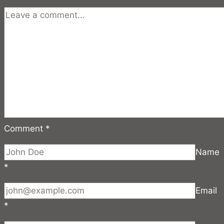
Ini
29
Oktober
2024
Comment
*
Name
*
Email
*