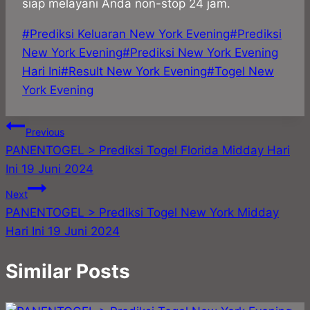
siap melayani Anda non-stop 24 jam.
Post
#
Prediksi Keluaran New York Evening
#
Prediksi
Tags:
New York Evening
#
Prediksi New York Evening
Hari Ini
#
Result New York Evening
#
Togel New
York Evening
Post
Previous
PANENTOGEL > Prediksi Togel Florida Midday Hari
navigation
Ini 19 Juni 2024
Next
PANENTOGEL > Prediksi Togel New York Midday
Hari Ini 19 Juni 2024
Similar Posts