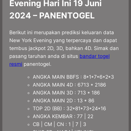
Evening Hari Ini 19 Juni
2024 – PANENTOGEL
Berikut ini merupakan prediksi keluaran data
New York Evening yang terpercaya dan dapat
tembus jackpot 2D, 3D, bahkan 4D. Simak dan
pasang taruhan anda di situs
bandar togel
resmi
panentogel.
ANGKA MAIN BBFS : 8*1*7*6*2*3
ANGKA MAIN 4D : 6713 * 2186
ANGKA MAIN 3D : 713 * 186
ANGKA MAIN 2D : 13 * 86
TOP 2D (BB) : 32*81*73*24*16
ANGKA KEMBAR : 77 | 22
CB | CM | CN : 1 | 7 | 3