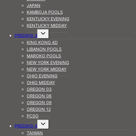
JAPAN
KAMBOJA POOLS
KENTUCKY EVENING
KENTUCKY MIDDAY
Toggle
PREDIKSI 3
child
menu
KING KONG 4D
LIBANON POOLS
MAROKO POOLS
NEW YORK EVENING
NEW YORK MIDDAY
OHIO EVENING
OHIO MIDDAY
OREGON 03
OREGON 06
OREGON 09
OREGON 12
PCSO
Toggle
PREDIKSI 4
child
menu
TAIWAN