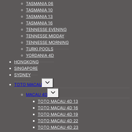
TASMANIA 06
TASMANIA 10
TASMANIA 13
TASMANIA 16
TENNESSE EVENING
TENNESSE MIDDAY
TENNESSE MORNING
TURKI POOLS
YORDANIA 4D
HONGKONG
SINGAPORE
SYDNEY
Toggle
TOTO MACAU
child
menu
Toggle
MACAU 4D
child
menu
TOTO MACAU 4D 13
TOTO MACAU 4D 16
TOTO MACAU 4D 19
TOTO MACAU 4D 22
TOTO MACAU 4D 23