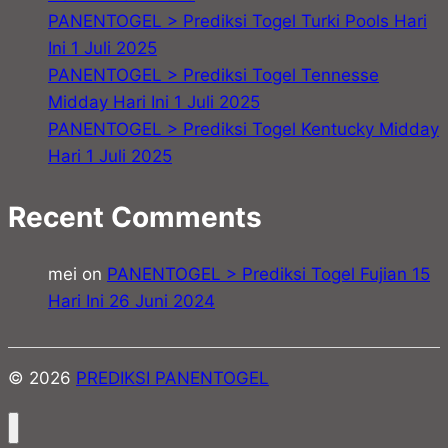
PANENTOGEL > Prediksi Togel Turki Pools Hari
Ini 1 Juli 2025
PANENTOGEL > Prediksi Togel Tennesse
Midday Hari Ini 1 Juli 2025
PANENTOGEL > Prediksi Togel Kentucky Midday
Hari 1 Juli 2025
Recent Comments
mei
on
PANENTOGEL > Prediksi Togel Fujian 15
Hari Ini 26 Juni 2024
© 2026
PREDIKSI PANENTOGEL