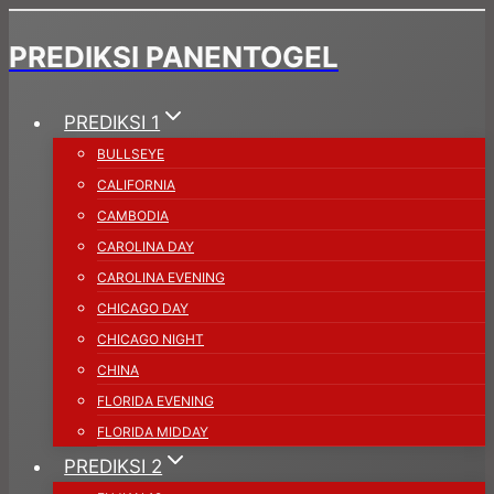
Skip
PREDIKSI PANENTOGEL
to
content
PREDIKSI 1
BULLSEYE
CALIFORNIA
CAMBODIA
CAROLINA DAY
CAROLINA EVENING
CHICAGO DAY
CHICAGO NIGHT
CHINA
FLORIDA EVENING
FLORIDA MIDDAY
PREDIKSI 2