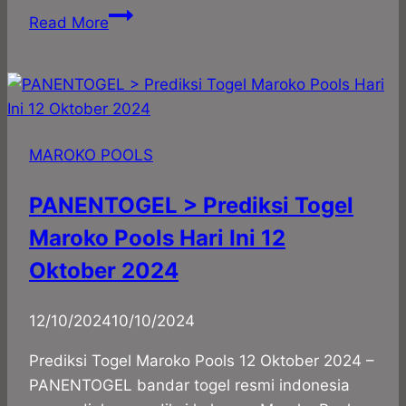
PANENTOGEL
Read More
>
Prediksi
Togel
Maroko
Pools
MAROKO POOLS
Hari
Ini
PANENTOGEL > Prediksi Togel
09
Maroko Pools Hari Ini 12
Maret
2025
Oktober 2024
By
12/10/2024
panadmin
10/10/2024
Prediksi Togel Maroko Pools 12 Oktober 2024 –
PANENTOGEL bandar togel resmi indonesia