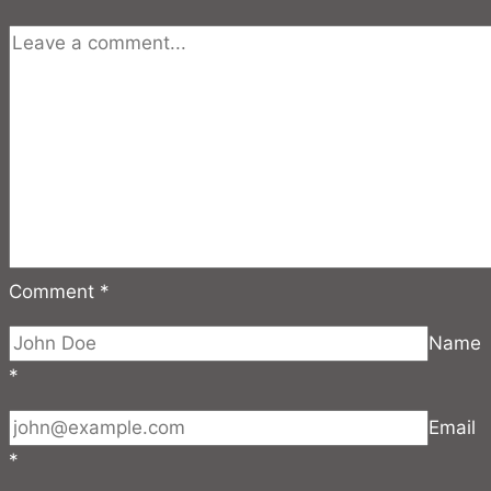
06
November
2024
Comment
*
Name
*
Email
*