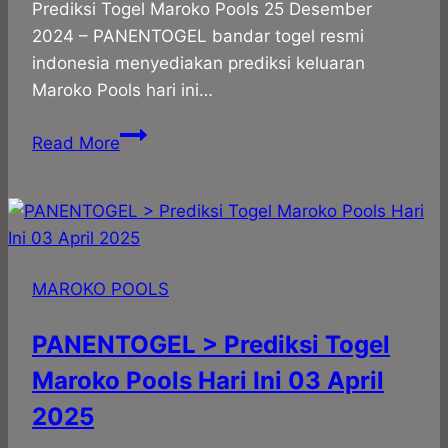
Prediksi Togel Maroko Pools 25 Desember
2024 – PANENTOGEL bandar togel resmi
indonesia menyediakan prediksi keluaran
Maroko Pools hari ini…
PANENTOGEL
Read More
>
Prediksi
Togel
Maroko
Pools
MAROKO POOLS
Hari
Ini
PANENTOGEL > Prediksi Togel
25
Maroko Pools Hari Ini 03 April
Desember
2024
2025