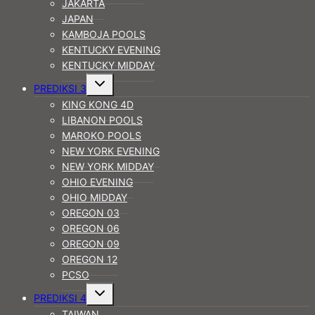
JAKARTA
JAPAN
KAMBOJA POOLS
KENTUCKY EVENING
KENTUCKY MIDDAY
Toggle
PREDIKSI 3
child
menu
KING KONG 4D
LIBANON POOLS
MAROKO POOLS
NEW YORK EVENING
NEW YORK MIDDAY
OHIO EVENING
OHIO MIDDAY
OREGON 03
OREGON 06
OREGON 09
OREGON 12
PCSO
Toggle
PREDIKSI 4
child
menu
TAIWAN