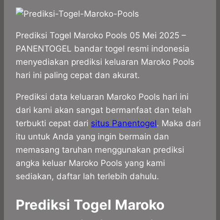
Prediksi Togel Maroko Pools 05 Mei 2025 –
PANENTOGEL bandar togel resmi indonesia
menyediakan prediksi keluaran Maroko Pools
hari ini paling cepat dan akurat.
Prediksi data keluaran Maroko Pools hari ini
dari kami akan sangat bermanfaat dan telah
terbukti cepat dari
situs Panentogel
. Maka dari
itu untuk Anda yang ingin bermain dan
memasang taruhan menggunakan prediksi
angka keluar Maroko Pools yang kami
sediakan, daftar lah terlebih dahulu.
Prediksi Togel Maroko