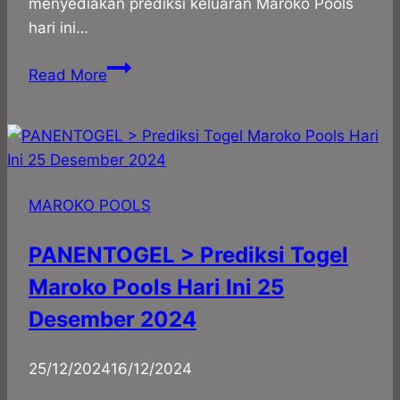
menyediakan prediksi keluaran Maroko Pools
hari ini…
PANENTOGEL
Read More
>
Prediksi
Togel
Maroko
Pools
MAROKO POOLS
Hari
Ini
PANENTOGEL > Prediksi Togel
12
Maroko Pools Hari Ini 25
Oktober
2024
Desember 2024
By
25/12/2024
panadmin
16/12/2024