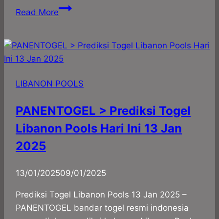
PANENTOGEL
Read More
>
Prediksi
Togel
Libanon
Pools
LIBANON POOLS
Hari
Ini
PANENTOGEL > Prediksi Togel
15
Libanon Pools Hari Ini 13 Jan
Okt
2024
2025
By
13/01/2025
panadmin
09/01/2025
Prediksi Togel Libanon Pools 13 Jan 2025 –
PANENTOGEL bandar togel resmi indonesia