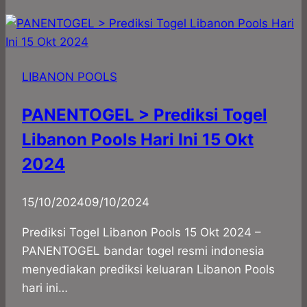
Prediksi
Togel
Libanon
Pools
LIBANON POOLS
Hari
Ini
PANENTOGEL > Prediksi Togel
17
Libanon Pools Hari Ini 15 Okt
Juli
2024
2024
By
15/10/2024
panadmin
09/10/2024
Prediksi Togel Libanon Pools 15 Okt 2024 –
PANENTOGEL bandar togel resmi indonesia
menyediakan prediksi keluaran Libanon Pools
hari ini…