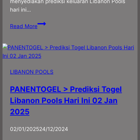
menyediakan prediksi keluaran Libanon Pools
hari ini…
PANENTOGEL
Read More
>
Prediksi
Togel
Libanon
Pools
LIBANON POOLS
Hari
Ini
PANENTOGEL > Prediksi Togel
13
Libanon Pools Hari Ini 02 Jan
Jan
2025
2025
By
02/01/2025
panadmin
24/12/2024