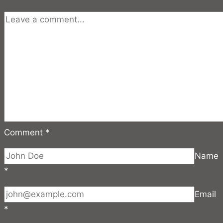
27
Juli
2024
Comment
*
Name
*
Email
*