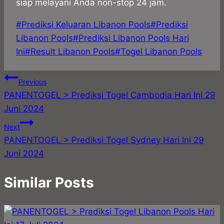
siap melayani Anda non-stop 24 jam.
Post
#
Prediksi Keluaran Libanon Pools
#
Prediksi
Tags:
Libanon Pools
#
Prediksi Libanon Pools Hari
Ini
#
Result Libanon Pools
#
Togel Libanon Pools
Post
Previous
PANENTOGEL > Prediksi Togel Cambodia Hari Ini 29
navigation
Juni 2024
Next
PANENTOGEL > Prediksi Togel Sydney Hari Ini 29
Juni 2024
Similar Posts