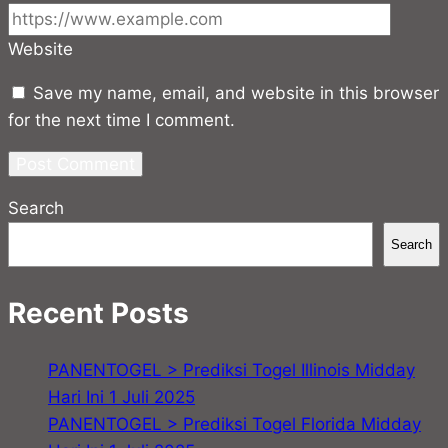
Website
Save my name, email, and website in this browser
for the next time I comment.
Search
Search
Recent Posts
PANENTOGEL > Prediksi Togel Illinois Midday
Hari Ini 1 Juli 2025
PANENTOGEL > Prediksi Togel Florida Midday