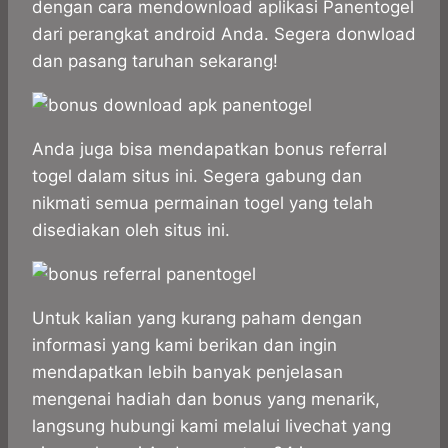
dengan cara mendownload aplikasi Panentogel
dari perangkat android Anda. Segera donwload
dan pasang taruhan sekarang!
Anda juga bisa mendapatkan bonus referral
togel dalam situs ini. Segera gabung dan
nikmati semua permainan togel yang telah
disediakan oleh situs ini.
Untuk kalian yang kurang paham dengan
informasi yang kami berikan dan ingin
mendapatkan lebih banyak penjelasan
mengenai hadiah dan bonus yang menarik,
langsung hubungi kami melalui livechat yang