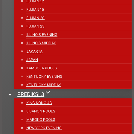
FUJIAN 12
FUJIAN 15
FUJIAN 20
FUJIAN 23
ILLINOIS EVENING
ILLINOIS MIDDAY
JAKARTA
JAPAN
KAMBOJA POOLS
KENTUCKY EVENING
KENTUCKY MIDDAY
PREDIKSI 3
KING KONG 4D
LIBANON POOLS
MAROKO POOLS
NEW YORK EVENING