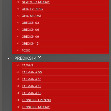
NEW YORK MIDDAY
OHIO EVENING
OHIO MIDDAY
OREGON 03
OREGON 06
OREGON 09
OREGON 12
PCSO
PREDIKSI 4
TAIWAN
TASMANIA 06
TASMANIA 10
TASMANIA 13
TASMANIA 16
TENNESSE EVENING
TENNESSE MIDDAY